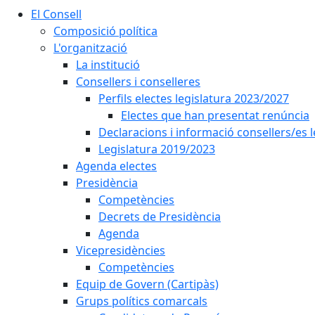
El Consell
Composició política
L'organització
La institució
Consellers i conselleres
Perfils electes legislatura 2023/2027
Electes que han presentat renúncia
Declaracions i informació consellers/es 
Legislatura 2019/2023
Agenda electes
Presidència
Competències
Decrets de Presidència
Agenda
Vicepresidències
Competències
Equip de Govern (Cartipàs)
Grups polítics comarcals