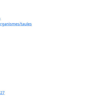
a
 organismes/taules
027