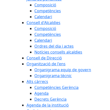
Composició
Competències
Calendari
Consell d'Alcaldies
Composició
Competències
Calendari
Ordres del dia i actes
Notícies consells alcaldies
Consell de Direcció
Organització de l'ens
Organigrama equip de govern
Organigrama tècnic
Alts càrrecs
Competències Gerència
Agenda
Decrets Gerència
Agenda de la institució