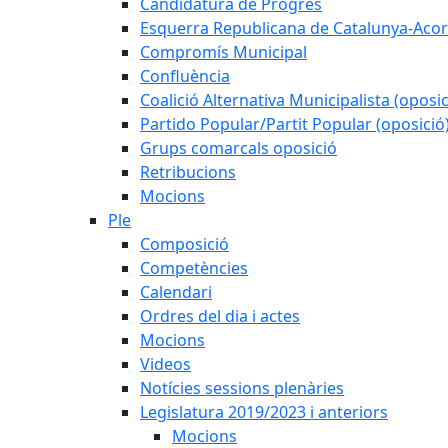
Candidatura de Progrés
Esquerra Republicana de Catalunya-Acor
Compromís Municipal
Confluència
Coalició Alternativa Municipalista (oposic
Partido Popular/Partit Popular (oposició
Grups comarcals oposició
Retribucions
Mocions
Ple
Composició
Competències
Calendari
Ordres del dia i actes
Mocions
Videos
Notícies sessions plenàries
Legislatura 2019/2023 i anteriors
Mocions