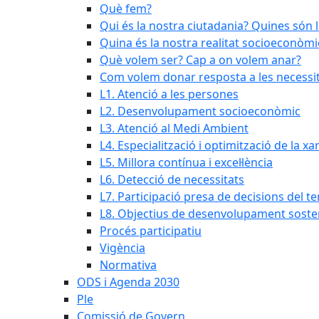
Què fem?
Qui és la nostra ciutadania? Quines són 
Quina és la nostra realitat socioeconòmi
Què volem ser? Cap a on volem anar?
Com volem donar resposta a les necessit
L1. Atenció a les persones
L2. Desenvolupament socioeconòmic
L3. Atenció al Medi Ambient
L4. Especialització i optimització de la x
L5. Millora contínua i excel·lència
L6. Detecció de necessitats
L7. Participació presa de decisions del ter
L8. Objectius de desenvolupament soste
Procés participatiu
Vigència
Normativa
ODS i Agenda 2030
Ple
Comissió de Govern