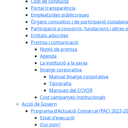
Codi de conducta
Portal transparència
Empleats/des públics/ques
Òrgans consultius i de participació ciutadan
Participació a consorcis, fundacions i altres
Entitats adscrites
Premsa i comunicació
Notes de premsa
Agenda
La institució a la xarxa
Imatge corporativa
Manual Imatge corporativa
Tipografia
Marques del CCVOR
Cost campanyes institucionals
Acció de Govern
Programa d'Actuació Comarcal (PAC) 2023-2
Estat d'execució
Qui som?