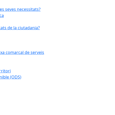
les seves necessitats?
ca
ats de la ciutadania?
arxa comarcal de serveis
ritori
nible (ODS)