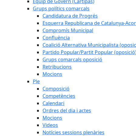
Equip de Govern (Cartipàs)
Grups polítics comarcals
Candidatura de Progrés
Esquerra Republicana de Catalunya-Acor
Compromís Municipal
Confluència
Coalició Alternativa Municipalista (oposic
Partido Popular/Partit Popular (oposició
Grups comarcals oposició
Retribucions
Mocions
Ple
Composició
Competències
Calendari
Ordres del dia i actes
Mocions
Videos
Notícies sessions plenàries