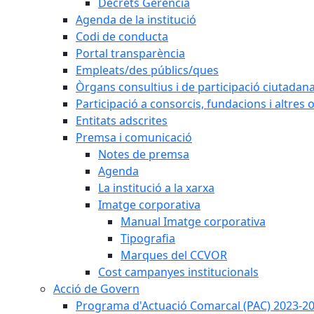
Decrets Gerència
Agenda de la institució
Codi de conducta
Portal transparència
Empleats/des públics/ques
Òrgans consultius i de participació ciutadan
Participació a consorcis, fundacions i altres
Entitats adscrites
Premsa i comunicació
Notes de premsa
Agenda
La institució a la xarxa
Imatge corporativa
Manual Imatge corporativa
Tipografia
Marques del CCVOR
Cost campanyes institucionals
Acció de Govern
Programa d'Actuació Comarcal (PAC) 2023-2