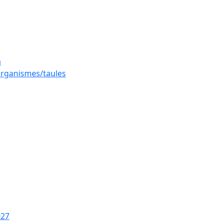
a
 organismes/taules
027