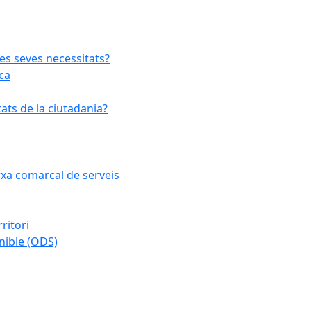
les seves necessitats?
ca
ats de la ciutadania?
arxa comarcal de serveis
ritori
nible (ODS)