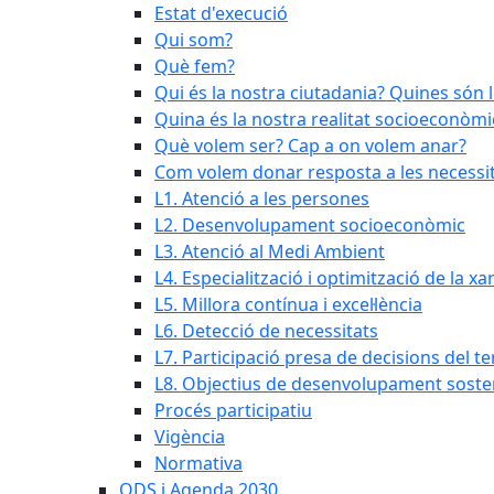
Estat d'execució
Qui som?
Què fem?
Qui és la nostra ciutadania? Quines són 
Quina és la nostra realitat socioeconòmi
Què volem ser? Cap a on volem anar?
Com volem donar resposta a les necessit
L1. Atenció a les persones
L2. Desenvolupament socioeconòmic
L3. Atenció al Medi Ambient
L4. Especialització i optimització de la x
L5. Millora contínua i excel·lència
L6. Detecció de necessitats
L7. Participació presa de decisions del ter
L8. Objectius de desenvolupament soste
Procés participatiu
Vigència
Normativa
ODS i Agenda 2030