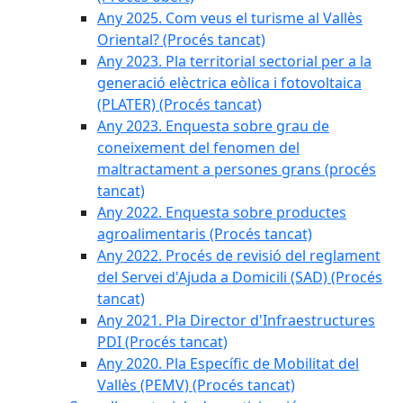
Any 2025. Com veus el turisme al Vallès
Oriental? (Procés tancat)
Any 2023. Pla territorial sectorial per a la
generació elèctrica eòlica i fotovoltaica
(PLATER) (Procés tancat)
Any 2023. Enquesta sobre grau de
coneixement del fenomen del
maltractament a persones grans (procés
tancat)
Any 2022. Enquesta sobre productes
agroalimentaris (Procés tancat)
Any 2022. Procés de revisió del reglament
del Servei d'Ajuda a Domicili (SAD) (Procés
tancat)
Any 2021. Pla Director d'Infraestructures
PDI (Procés tancat)
Any 2020. Pla Específic de Mobilitat del
Vallès (PEMV) (Procés tancat)