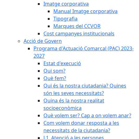
Imatge corporativa
Manual Imatge corporativa
Tipografia
Marques del CCVOR
Cost campanyes institucionals
Acció de Govern
Programa d'Actuació Comarcal (PAC) 2023-
2027
Estat d'execució
Qui som?
Què fem?
Qui és la nostra ciutadania? Quines
són les seves necessitats?
Quina és la nostra realitat
socioeconòmica
Què volem ser? Cap a on volem anar?
Com volem donar resposta a les
necessitats de la ciutadania?
L1. Atenció a les persones