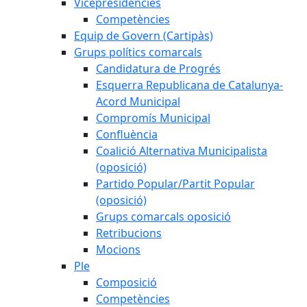
Vicepresidències
Competències
Equip de Govern (Cartipàs)
Grups polítics comarcals
Candidatura de Progrés
Esquerra Republicana de Catalunya-
Acord Municipal
Compromís Municipal
Confluència
Coalició Alternativa Municipalista
(oposició)
Partido Popular/Partit Popular
(oposició)
Grups comarcals oposició
Retribucions
Mocions
Ple
Composició
Competències