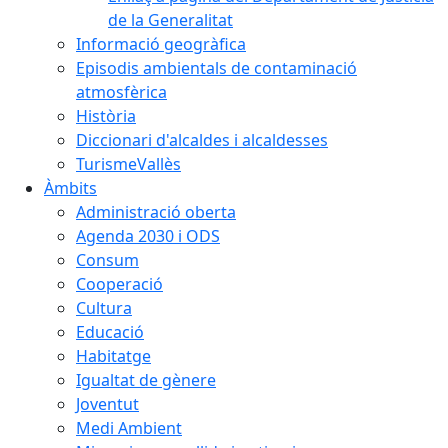
de la Generalitat
Informació geogràfica
Episodis ambientals de contaminació
atmosfèrica
Història
Diccionari d'alcaldes i alcaldesses
TurismeVallès
Àmbits
Administració oberta
Agenda 2030 i ODS
Consum
Cooperació
Cultura
Educació
Habitatge
Igualtat de gènere
Joventut
Medi Ambient