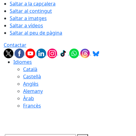
Saltar a la capçalera
Saltar al contingut
Saltar a imatges
Saltar a vídeos
Saltar al peu de pàgina
Contactar
Idiomes
Català
Castellà
Anglès
Alemany
Àrab
Francès
08.08.2026 | 22:36