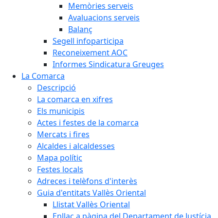
Memòries serveis
Avaluacions serveis
Balanç
Segell infoparticipa
Reconeixement AOC
Informes Sindicatura Greuges
La Comarca
Descripció
La comarca en xifres
Els municipis
Actes i festes de la comarca
Mercats i fires
Alcaldes i alcaldesses
Mapa polític
Festes locals
Adreces i telèfons d'interès
Guia d'entitats Vallès Oriental
Llistat Vallès Oriental
Enllaç a pàgina del Departament de Justícia