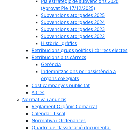
Pla estratègic de subvencions 2026
(Aprovat Ple 17/12/2025)
Subvencions atorgades 2025
Subvencions atorgades 2024
Subvencions atorgades 2023
Subvencions atorgades 2022
Històric i gràfics
Retribucions grups polítics i càrrecs electes
Retribucions alts càrrecs
Gerència
Indemnitzacions per assistència a
òrgans col·legiats
Cost campanyes publicitat
Altres
Normativa i anuncis
Reglament Orgànic Comarcal
Calendari fiscal
Normativa i Ordenances
Quadre de classificació documental