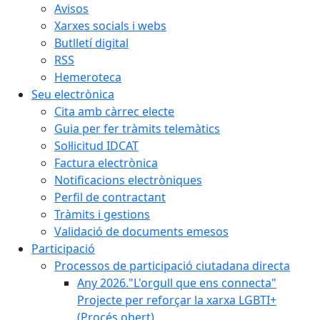
Avisos
Xarxes socials i webs
Butlletí digital
RSS
Hemeroteca
Seu electrònica
Cita amb càrrec electe
Guia per fer tràmits telemàtics
Sol·licitud IDCAT
Factura electrònica
Notificacions electròniques
Perfil de contractant
Tràmits i gestions
Validació de documents emesos
Participació
Processos de participació ciutadana directa
Any 2026."L'orgull que ens connecta"
Projecte per reforçar la xarxa LGBTI+
(Procés obert)