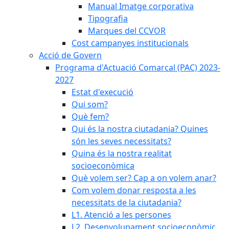
Manual Imatge corporativa
Tipografia
Marques del CCVOR
Cost campanyes institucionals
Acció de Govern
Programa d'Actuació Comarcal (PAC) 2023-
2027
Estat d'execució
Qui som?
Què fem?
Qui és la nostra ciutadania? Quines
són les seves necessitats?
Quina és la nostra realitat
socioeconòmica
Què volem ser? Cap a on volem anar?
Com volem donar resposta a les
necessitats de la ciutadania?
L1. Atenció a les persones
L2. Desenvolupament socioeconòmic