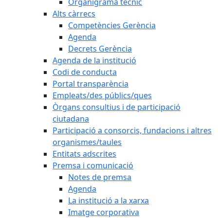
Organigrama tècnic
Alts càrrecs
Competències Gerència
Agenda
Decrets Gerència
Agenda de la institució
Codi de conducta
Portal transparència
Empleats/des públics/ques
Òrgans consultius i de participació
ciutadana
Participació a consorcis, fundacions i altres
organismes/taules
Entitats adscrites
Premsa i comunicació
Notes de premsa
Agenda
La institució a la xarxa
Imatge corporativa