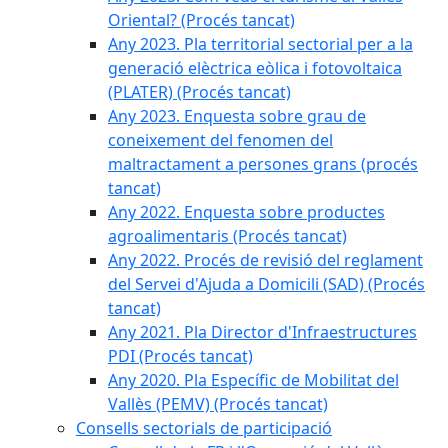
Oriental? (Procés tancat)
Any 2023. Pla territorial sectorial per a la
generació elèctrica eòlica i fotovoltaica
(PLATER) (Procés tancat)
Any 2023. Enquesta sobre grau de
coneixement del fenomen del
maltractament a persones grans (procés
tancat)
Any 2022. Enquesta sobre productes
agroalimentaris (Procés tancat)
Any 2022. Procés de revisió del reglament
del Servei d'Ajuda a Domicili (SAD) (Procés
tancat)
Any 2021. Pla Director d'Infraestructures
PDI (Procés tancat)
Any 2020. Pla Específic de Mobilitat del
Vallès (PEMV) (Procés tancat)
Consells sectorials de participació