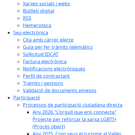
Xarxes socials i webs
Butlletí digital
RSS
Hemeroteca
Seu electrònica
Cita amb càrrec electe
Guia per fer tràmits telemàtics
Sol·licitud IDCAT
Factura electrònica
Notificacions electròniques
Perfil de contractant
Tràmits i gestions
Validació de documents emesos
Participació
Processos de participació ciutadana directa
Any 2026."L'orgull que ens connecta"
Projecte per reforçar la xarxa LGBTI+
(Procés obert)
Any 2025. Com veus el turisme al Vallès