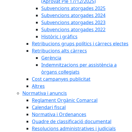
(Aprovat Ple 17/12/2025)
Subvencions atorgades 2025
Subvencions atorgades 2024
Subvencions atorgades 2023
Subvencions atorgades 2022
Històric i gràfics
Retribucions grups polítics i càrrecs electes
Retribucions alts càrrecs
Gerència
Indemnitzacions per assistència a
òrgans col·legiats
Cost campanyes publicitat
Altres
Normativa i anuncis
Reglament Orgànic Comarcal
Calendari fiscal
Normativa i Ordenances
Quadre de classificació documental
Resolucions administratives i judicials