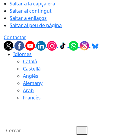
Saltar a la capçalera
Saltar al contingut
Saltar a enllaços
Saltar al peu de pàgina
Contactar
Idiomes
Català
Castellà
Anglès
Alemany
Àrab
Francès
09.08.2026 | 06:11