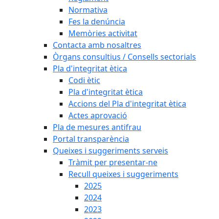
Normativa
Fes la denúncia
Memòries activitat
Contacta amb nosaltres
Òrgans consultius / Consells sectorials
Pla d'integritat ètica
Codi ètic
Pla d'integritat ètica
Accions del Pla d'integritat ètica
Actes aprovació
Pla de mesures antifrau
Portal transparència
Queixes i suggeriments serveis
Tràmit per presentar-ne
Recull queixes i suggeriments
2025
2024
2023