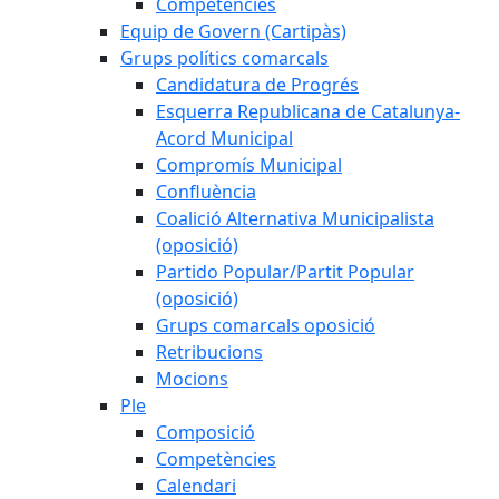
Competències
Equip de Govern (Cartipàs)
Grups polítics comarcals
Candidatura de Progrés
Esquerra Republicana de Catalunya-
Acord Municipal
Compromís Municipal
Confluència
Coalició Alternativa Municipalista
(oposició)
Partido Popular/Partit Popular
(oposició)
Grups comarcals oposició
Retribucions
Mocions
Ple
Composició
Competències
Calendari