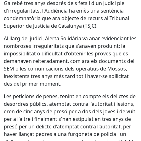
Gairebé tres anys després dels fets i d'un judici ple
d'irregularitats, l'Audiència ha emès una sentència
condemnatòria que ara objecte de recurs al Tribunal
Superior de Justícia de Catalunya (TSJC).
Al llarg del judici, Alerta Solidària va anar evidenciant les
nombroses irregularitats que s'anaven produint: la
impossibilitat o dificultat d'obtenir les proves que es
demanaven reiteradament, com ara els documents del
SEM o les comunicacions dels operatius de Mossos,
inexistents tres anys més tard tot i haver-se sol·licitat
des del primer moment.
Les peticions de penes, tenint en compte els delictes de
desordres públics, atemptat contra l'autoritat i lesions,
eren de cinc anys de presó per a dos dels joves i de vuit
per a l'altre i finalment s'han estipulat en tres anys de
presó per un delicte d'atemptat contra l'autoritat, per
haver llançat pedres a una furgoneta de policia i un