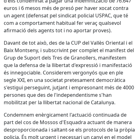
d'ells condemnat a pagar una indemnització de 76.647
euros i 6 mesos més de presó per haver xocat contra
un agent (defensat pel sindicat policial USPAC, que té
com a comportament habitual fer veraç qualsevol
afirmació dels agents tot i no aportar proves).
Davant de tot això, des de la CUP del Vallès Oriental i el
Baix Montseny, i subscrivint per complet el manifest del
Grup de Suport dels Tres de Granollers, manifestem
que la defensa de la llibertat d'expressió i manifestació
és innegociable. Considerem vergonyós que en ple
segle XXI, en una societat pretesament democràtica
s'estigui perseguint, jutjant i empresonant més de 4000
persones que des de l'independentisme s'han
mobilitzat per la llibertat nacional de Catalunya.
Condemnem enèrgicament l'actuació continuada de
part del cos de Mossos d'Esquadra actuant de manera
desproporcionada i saltant-se els protocols de la pròpia
policia. És molt urgent i necessari un canvi en el model