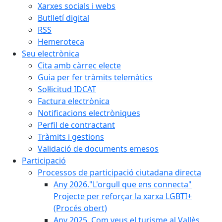
Xarxes socials i webs
Butlletí digital
RSS
Hemeroteca
Seu electrònica
Cita amb càrrec electe
Guia per fer tràmits telemàtics
Sol·licitud IDCAT
Factura electrònica
Notificacions electròniques
Perfil de contractant
Tràmits i gestions
Validació de documents emesos
Participació
Processos de participació ciutadana directa
Any 2026."L'orgull que ens connecta"
Projecte per reforçar la xarxa LGBTI+
(Procés obert)
Any 2025. Com veus el turisme al Vallès