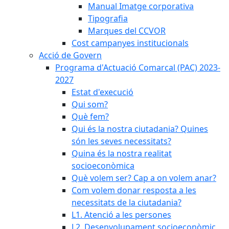
Manual Imatge corporativa
Tipografia
Marques del CCVOR
Cost campanyes institucionals
Acció de Govern
Programa d'Actuació Comarcal (PAC) 2023-
2027
Estat d'execució
Qui som?
Què fem?
Qui és la nostra ciutadania? Quines
són les seves necessitats?
Quina és la nostra realitat
socioeconòmica
Què volem ser? Cap a on volem anar?
Com volem donar resposta a les
necessitats de la ciutadania?
L1. Atenció a les persones
L2. Desenvolupament socioeconòmic