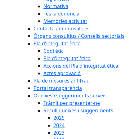
Normativa
Fes la denúncia
Memòries activitat
Contacta amb nosaltres
Òrgans consultius / Consells sectorials
Pla d'integritat ètica
Codi ètic
Pla d'integritat ètica
Accions del Pla d'integritat ètica
Actes aprovació
Pla de mesures antifrau
Portal transparència
Queixes i suggeriments serveis
Tràmit per presentar-ne
Recull queixes i suggeriments
2025
2024
2023