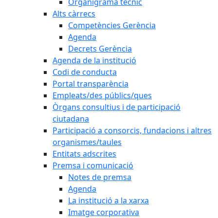
Organigrama tècnic
Alts càrrecs
Competències Gerència
Agenda
Decrets Gerència
Agenda de la institució
Codi de conducta
Portal transparència
Empleats/des públics/ques
Òrgans consultius i de participació
ciutadana
Participació a consorcis, fundacions i altres
organismes/taules
Entitats adscrites
Premsa i comunicació
Notes de premsa
Agenda
La institució a la xarxa
Imatge corporativa