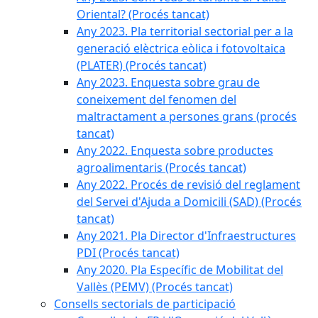
Oriental? (Procés tancat)
Any 2023. Pla territorial sectorial per a la
generació elèctrica eòlica i fotovoltaica
(PLATER) (Procés tancat)
Any 2023. Enquesta sobre grau de
coneixement del fenomen del
maltractament a persones grans (procés
tancat)
Any 2022. Enquesta sobre productes
agroalimentaris (Procés tancat)
Any 2022. Procés de revisió del reglament
del Servei d'Ajuda a Domicili (SAD) (Procés
tancat)
Any 2021. Pla Director d'Infraestructures
PDI (Procés tancat)
Any 2020. Pla Específic de Mobilitat del
Vallès (PEMV) (Procés tancat)
Consells sectorials de participació