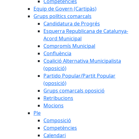
Competències
Equip de Govern (Cartipàs)
Grups polítics comarcals
Candidatura de Progrés
Esquerra Republicana de Catalunya-
Acord Municipal
Compromís Municipal
Confluència
Coalició Alternativa Municipalista
(oposició)
Partido Popular/Partit Popular
(oposició)
Grups comarcals oposició
Retribucions
Mocions
Ple
Composició
Competències
Calendari