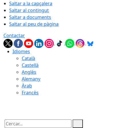
Saltar a la capçalera
Saltar al contingut
Saltar a documents
Saltar al peu de pàgina
Contactar
Idiomes
Català
Castellà
Anglès
Alemany
Àrab
Francès
09.08.2026 | 09:53