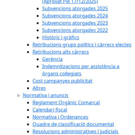
(Aprovat Ple 17/12/2025)
Subvencions atorgades 2025
Subvencions atorgades 2024
Subvencions atorgades 2023
Subvencions atorgades 2022
Històric i gràfics
Retribucions grups polítics i càrrecs electes
Retribucions alts càrrecs
Gerència
Indemnitzacions per assistència a
òrgans col·legiats
Cost campanyes publicitat
Altres
Normativa i anuncis
Reglament Orgànic Comarcal
Calendari fiscal
Normativa i Ordenances
Quadre de classificació documental
Resolucions administratives i judicials