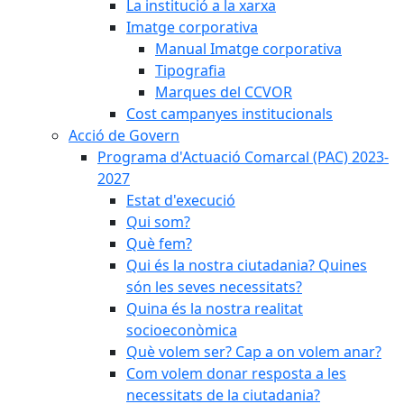
La institució a la xarxa
Imatge corporativa
Manual Imatge corporativa
Tipografia
Marques del CCVOR
Cost campanyes institucionals
Acció de Govern
Programa d'Actuació Comarcal (PAC) 2023-
2027
Estat d'execució
Qui som?
Què fem?
Qui és la nostra ciutadania? Quines
són les seves necessitats?
Quina és la nostra realitat
socioeconòmica
Què volem ser? Cap a on volem anar?
Com volem donar resposta a les
necessitats de la ciutadania?