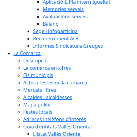
Aplicació II Pla intern Igualtat
Memòries serveis
Avaluacions serveis
Balanç
Segell infoparticipa
Reconeixement AOC
Informes Sindicatura Greuges
La Comarca
Descripció
La comarca en xifres
Els municipis
Actes i festes de la comarca
Mercats i fires
Alcaldes i alcaldesses
Mapa polític
Festes locals
Adreces i telèfons d'interès
Guia d'entitats Vallès Oriental
Llistat Vallès Oriental