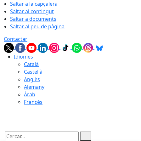
Saltar a la capçalera
Saltar al contingut
Saltar a documents
Saltar al peu de pàgina
Contactar
Idiomes
Català
Castellà
Anglès
Alemany
Àrab
Francès
08.08.2026 | 11:52