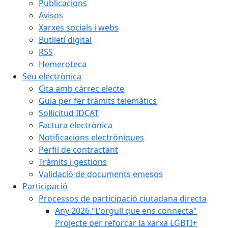
Publicacions
Avisos
Xarxes socials i webs
Butlletí digital
RSS
Hemeroteca
Seu electrònica
Cita amb càrrec electe
Guia per fer tràmits telemàtics
Sol·licitud IDCAT
Factura electrònica
Notificacions electròniques
Perfil de contractant
Tràmits i gestions
Validació de documents emesos
Participació
Processos de participació ciutadana directa
Any 2026."L'orgull que ens connecta"
Projecte per reforçar la xarxa LGBTI+