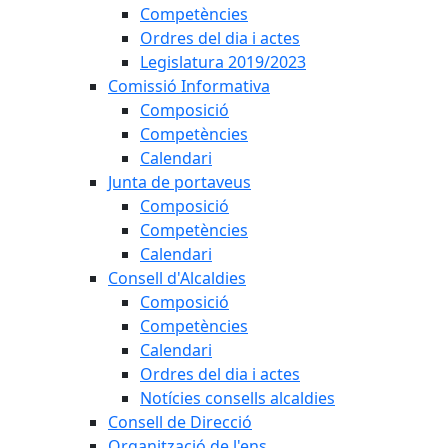
Competències
Ordres del dia i actes
Legislatura 2019/2023
Comissió Informativa
Composició
Competències
Calendari
Junta de portaveus
Composició
Competències
Calendari
Consell d'Alcaldies
Composició
Competències
Calendari
Ordres del dia i actes
Notícies consells alcaldies
Consell de Direcció
Organització de l'ens