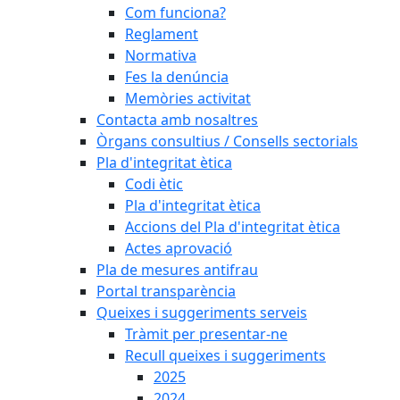
Com funciona?
Reglament
Normativa
Fes la denúncia
Memòries activitat
Contacta amb nosaltres
Òrgans consultius / Consells sectorials
Pla d'integritat ètica
Codi ètic
Pla d'integritat ètica
Accions del Pla d'integritat ètica
Actes aprovació
Pla de mesures antifrau
Portal transparència
Queixes i suggeriments serveis
Tràmit per presentar-ne
Recull queixes i suggeriments
2025
2024