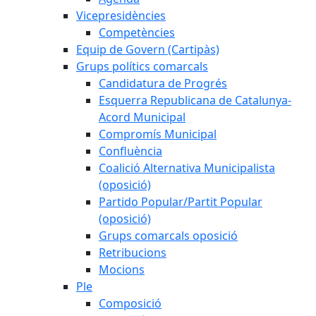
Vicepresidències
Competències
Equip de Govern (Cartipàs)
Grups polítics comarcals
Candidatura de Progrés
Esquerra Republicana de Catalunya-
Acord Municipal
Compromís Municipal
Confluència
Coalició Alternativa Municipalista
(oposició)
Partido Popular/Partit Popular
(oposició)
Grups comarcals oposició
Retribucions
Mocions
Ple
Composició