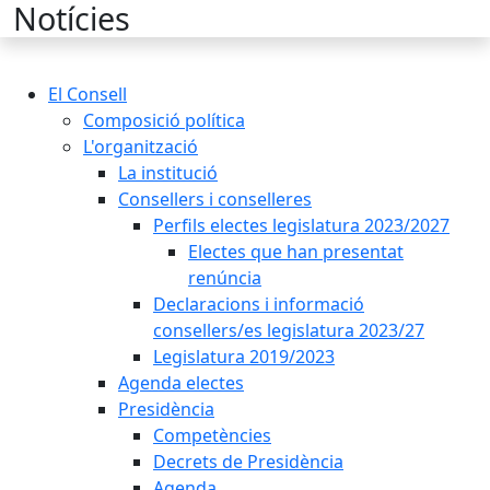
Cercar:
Notícies
El Consell
Composició política
L'organització
La institució
Consellers i conselleres
Perfils electes legislatura 2023/2027
Electes que han presentat
renúncia
Declaracions i informació
consellers/es legislatura 2023/27
Legislatura 2019/2023
Agenda electes
Presidència
Competències
Decrets de Presidència
Agenda