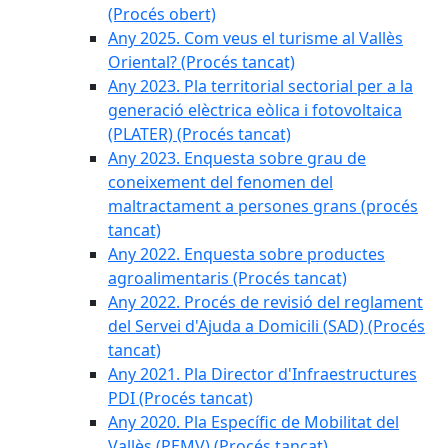
(Procés obert)
Any 2025. Com veus el turisme al Vallès
Oriental? (Procés tancat)
Any 2023. Pla territorial sectorial per a la
generació elèctrica eòlica i fotovoltaica
(PLATER) (Procés tancat)
Any 2023. Enquesta sobre grau de
coneixement del fenomen del
maltractament a persones grans (procés
tancat)
Any 2022. Enquesta sobre productes
agroalimentaris (Procés tancat)
Any 2022. Procés de revisió del reglament
del Servei d'Ajuda a Domicili (SAD) (Procés
tancat)
Any 2021. Pla Director d'Infraestructures
PDI (Procés tancat)
Any 2020. Pla Específic de Mobilitat del
Vallès (PEMV) (Procés tancat)