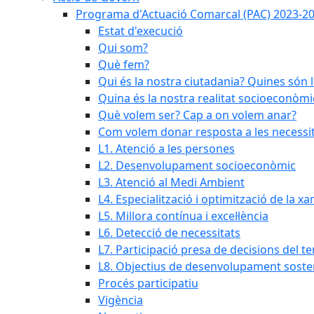
Programa d'Actuació Comarcal (PAC) 2023-2
Estat d'execució
Qui som?
Què fem?
Qui és la nostra ciutadania? Quines són 
Quina és la nostra realitat socioeconòmi
Què volem ser? Cap a on volem anar?
Com volem donar resposta a les necessit
L1. Atenció a les persones
L2. Desenvolupament socioeconòmic
L3. Atenció al Medi Ambient
L4. Especialització i optimització de la x
L5. Millora contínua i excel·lència
L6. Detecció de necessitats
L7. Participació presa de decisions del ter
L8. Objectius de desenvolupament soste
Procés participatiu
Vigència