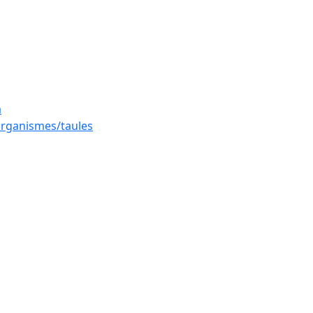
a
 organismes/taules