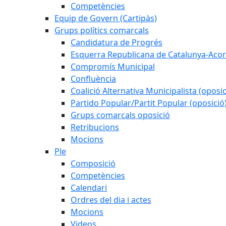
Competències
Equip de Govern (Cartipàs)
Grups polítics comarcals
Candidatura de Progrés
Esquerra Republicana de Catalunya-Acor
Compromís Municipal
Confluència
Coalició Alternativa Municipalista (oposic
Partido Popular/Partit Popular (oposició
Grups comarcals oposició
Retribucions
Mocions
Ple
Composició
Competències
Calendari
Ordres del dia i actes
Mocions
Videos