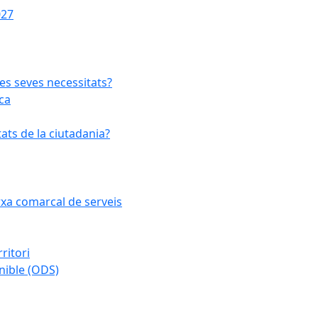
027
les seves necessitats?
ca
ats de la ciutadania?
arxa comarcal de serveis
ritori
nible (ODS)