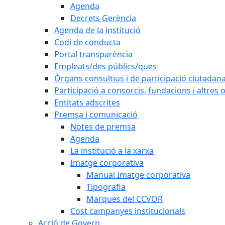
Agenda
Decrets Gerència
Agenda de la institució
Codi de conducta
Portal transparència
Empleats/des públics/ques
Òrgans consultius i de participació ciutadan
Participació a consorcis, fundacions i altres
Entitats adscrites
Premsa i comunicació
Notes de premsa
Agenda
La institució a la xarxa
Imatge corporativa
Manual Imatge corporativa
Tipografia
Marques del CCVOR
Cost campanyes institucionals
Acció de Govern