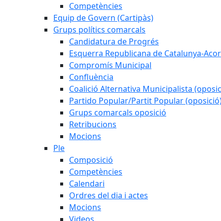
Competències
Equip de Govern (Cartipàs)
Grups polítics comarcals
Candidatura de Progrés
Esquerra Republicana de Catalunya-Acor
Compromís Municipal
Confluència
Coalició Alternativa Municipalista (oposic
Partido Popular/Partit Popular (oposició
Grups comarcals oposició
Retribucions
Mocions
Ple
Composició
Competències
Calendari
Ordres del dia i actes
Mocions
Videos