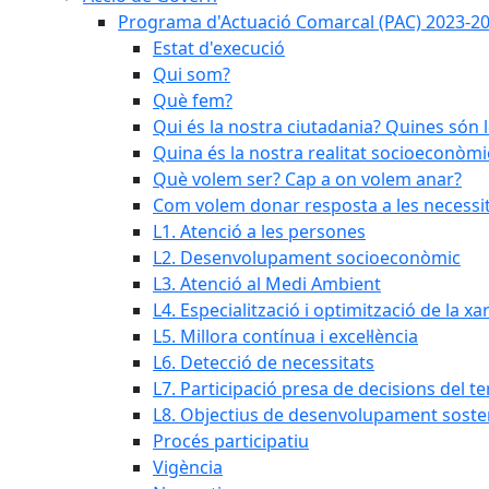
Programa d'Actuació Comarcal (PAC) 2023-2
Estat d'execució
Qui som?
Què fem?
Qui és la nostra ciutadania? Quines són 
Quina és la nostra realitat socioeconòmi
Què volem ser? Cap a on volem anar?
Com volem donar resposta a les necessit
L1. Atenció a les persones
L2. Desenvolupament socioeconòmic
L3. Atenció al Medi Ambient
L4. Especialització i optimització de la x
L5. Millora contínua i excel·lència
L6. Detecció de necessitats
L7. Participació presa de decisions del ter
L8. Objectius de desenvolupament soste
Procés participatiu
Vigència