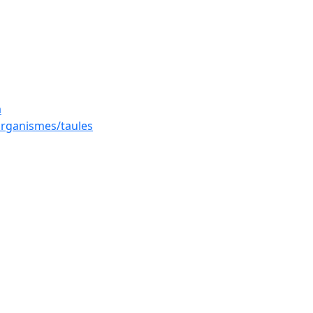
a
 organismes/taules