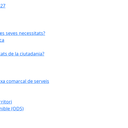
027
les seves necessitats?
ca
ats de la ciutadania?
arxa comarcal de serveis
ritori
nible (ODS)