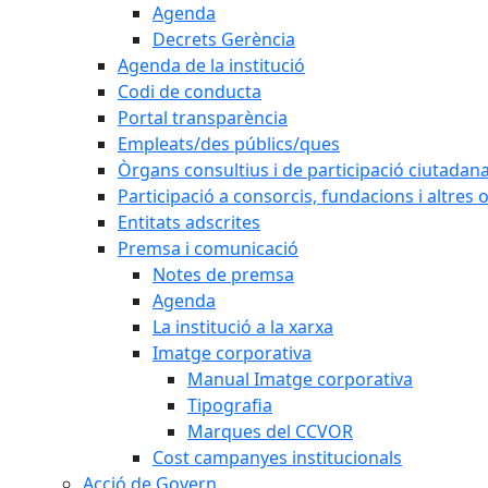
Agenda
Decrets Gerència
Agenda de la institució
Codi de conducta
Portal transparència
Empleats/des públics/ques
Òrgans consultius i de participació ciutadan
Participació a consorcis, fundacions i altres
Entitats adscrites
Premsa i comunicació
Notes de premsa
Agenda
La institució a la xarxa
Imatge corporativa
Manual Imatge corporativa
Tipografia
Marques del CCVOR
Cost campanyes institucionals
Acció de Govern