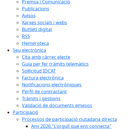
Premsa i Comunicació
Publicacions
Avisos
Xarxes socials i webs
Butlletí digital
RSS
Hemeroteca
Seu electrònica
Cita amb càrrec electe
Guia per fer tràmits telemàtics
Sol·licitud IDCAT
Factura electrònica
Notificacions electròniques
Perfil de contractant
Tràmits i gestions
Validació de documents emesos
Participació
Processos de participació ciutadana directa
Any 2026."L'orgull que ens connecta"