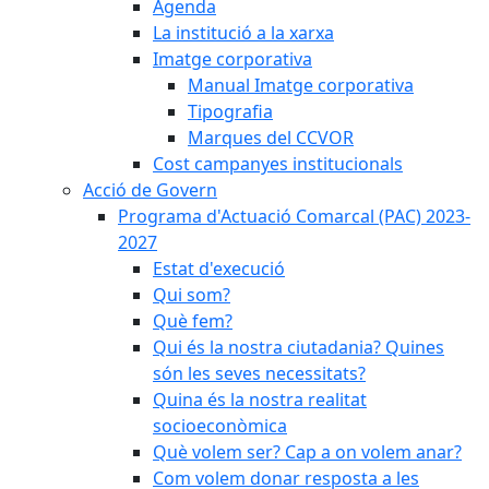
Agenda
La institució a la xarxa
Imatge corporativa
Manual Imatge corporativa
Tipografia
Marques del CCVOR
Cost campanyes institucionals
Acció de Govern
Programa d'Actuació Comarcal (PAC) 2023-
2027
Estat d'execució
Qui som?
Què fem?
Qui és la nostra ciutadania? Quines
són les seves necessitats?
Quina és la nostra realitat
socioeconòmica
Què volem ser? Cap a on volem anar?
Com volem donar resposta a les