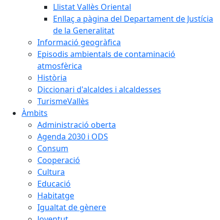
Llistat Vallès Oriental
Enllaç a pàgina del Departament de Justícia
de la Generalitat
Informació geogràfica
Episodis ambientals de contaminació
atmosfèrica
Història
Diccionari d'alcaldes i alcaldesses
TurismeVallès
Àmbits
Administració oberta
Agenda 2030 i ODS
Consum
Cooperació
Cultura
Educació
Habitatge
Igualtat de gènere
Joventut