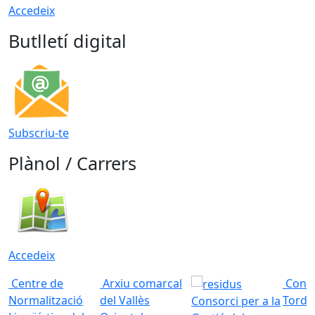
Accedeix
Butlletí digital
Subscriu-te
Plànol / Carrers
Accedeix
Centre de
Arxiu comarcal
Conso
Normalització
del Vallès
Torde
Consorci per a la