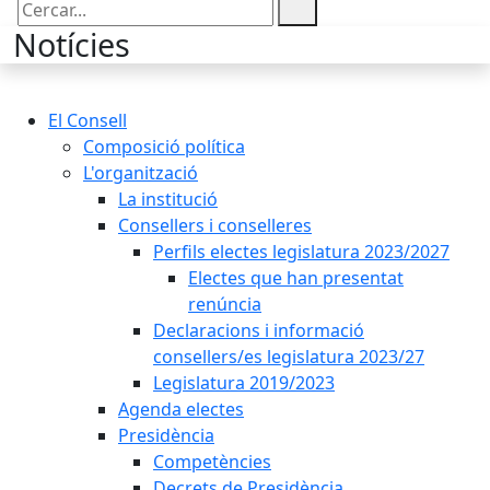
Cercar:
Notícies
El Consell
Composició política
L'organització
La institució
Consellers i conselleres
Perfils electes legislatura 2023/2027
Electes que han presentat
renúncia
Declaracions i informació
consellers/es legislatura 2023/27
Legislatura 2019/2023
Agenda electes
Presidència
Competències
Decrets de Presidència