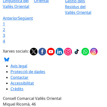
Lingüística del
Oriental
Gestió dels
Vallès Oriental
Residus del
Vallès Oriental
Anterior
Següent
1
2
3
4
Xarxes socials:
Avis legal
Protecció de dades
Contactar
Accessibilitat
Crèdits
Consell Comarcal Vallès Oriental
Miquel Ricomà, 46