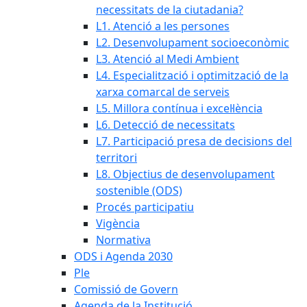
necessitats de la ciutadania?
L1. Atenció a les persones
L2. Desenvolupament socioeconòmic
L3. Atenció al Medi Ambient
L4. Especialització i optimització de la
xarxa comarcal de serveis
L5. Millora contínua i excel·lència
L6. Detecció de necessitats
L7. Participació presa de decisions del
territori
L8. Objectius de desenvolupament
sostenible (ODS)
Procés participatiu
Vigència
Normativa
ODS i Agenda 2030
Ple
Comissió de Govern
Agenda de la Institució