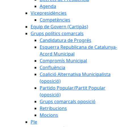
Agenda
Vicepresidències
Competències
Equip de Govern (Cartipàs)
Grups polítics comarcals
Candidatura de Progrés
Esquerra Republicana de Catalunya-
Acord Municipal
Compromís Municipal
Confluència
Coalició Alternativa Municipalista
(oposició)
Partido Popular/Partit Popular
(oposició)
Grups comarcals oposició
Retribucions
Mocions
Ple