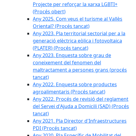
Projecte per reforçar la xarxa LGBTI+
(Procés obert)
Any 2025. Com veus el turisme al Vallès
Oriental? (Procés tancat)
Any 2023. Pla territorial sectorial per a la
generació elèctrica eòlica i fotovoltaica
(PLATER) (Procés tancat)
Any 2023. Enquesta sobre grau de
coneixement del fenomen del
maltractament a persones grans (procés
tancat)
Any 2022. Enquesta sobre productes
agroalimentaris (Procés tancat)
Any 2022. Procés de revisió del reglament
del Servei d'Ajuda a Domicili (SAD) (Procés
tancat)
Any 2021. Pla Director d'Infraestructures
PDI (Procés tancat)
Any 2020. Pla Específic de Mobilitat del