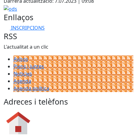
Darrera actualització: 7.07.2023 | 09:08
ods
Enllaços
INSCRIPCIONS
RSS
L'actualitat a un clic
Avisos
Plens i juntes
Noticies
Agenda
Agenda política
Adreces i telèfons