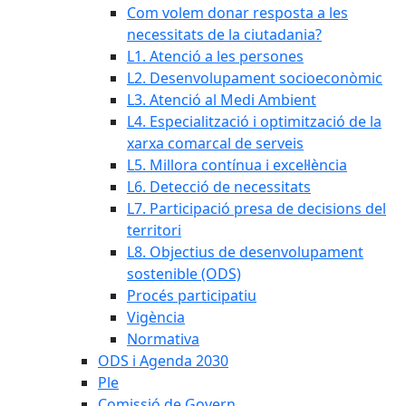
Com volem donar resposta a les
necessitats de la ciutadania?
L1. Atenció a les persones
L2. Desenvolupament socioeconòmic
L3. Atenció al Medi Ambient
L4. Especialització i optimització de la
xarxa comarcal de serveis
L5. Millora contínua i excel·lència
L6. Detecció de necessitats
L7. Participació presa de decisions del
territori
L8. Objectius de desenvolupament
sostenible (ODS)
Procés participatiu
Vigència
Normativa
ODS i Agenda 2030
Ple
Comissió de Govern