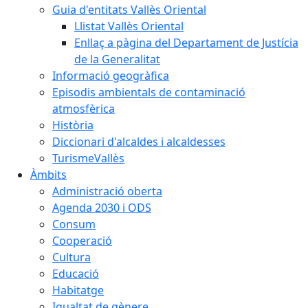
Guia d'entitats Vallès Oriental
Llistat Vallès Oriental
Enllaç a pàgina del Departament de Justícia
de la Generalitat
Informació geogràfica
Episodis ambientals de contaminació
atmosfèrica
Història
Diccionari d'alcaldes i alcaldesses
TurismeVallès
Àmbits
Administració oberta
Agenda 2030 i ODS
Consum
Cooperació
Cultura
Educació
Habitatge
Igualtat de gènere