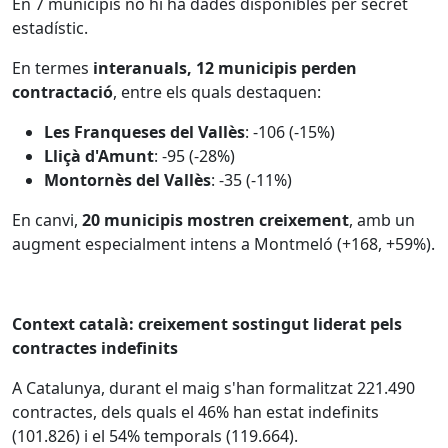
En 7 municipis no hi ha dades disponibles per secret
estadístic.
En termes
interanuals,
12 municipis perden
contractació
, entre els quals destaquen:
Les Franqueses del Vallès
: -106 (-15%)
Lliçà d'Amunt
: -95 (-28%)
Montornès del Vallès
: -35 (-11%)
En canvi,
20 municipis mostren creixement
, amb un
augment especialment intens a Montmeló (+168, +59%).
Context català: creixement sostingut liderat pels
contractes indefinits
A Catalunya, durant el maig s'han formalitzat 221.490
contractes, dels quals el 46% han estat indefinits
(101.826) i el 54% temporals (119.664).