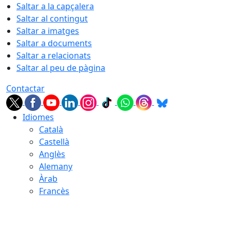
Saltar a la capçalera
Saltar al contingut
Saltar a imatges
Saltar a documents
Saltar a relacionats
Saltar al peu de pàgina
Contactar
Idiomes
Català
Castellà
Anglès
Alemany
Àrab
Francès
06.08.2026 | 00:04