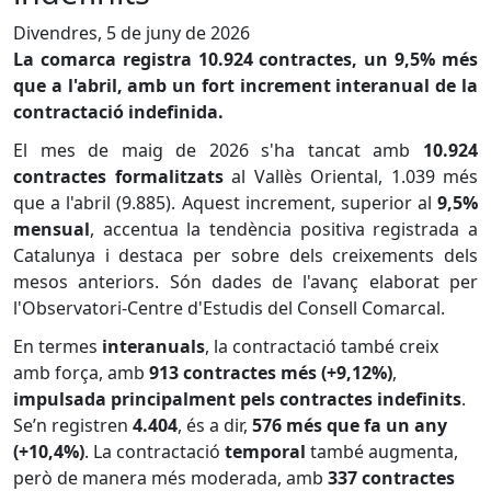
Divendres, 5 de juny de 2026
La comarca registra 10.924 contractes, un 9,5% més
que a l'abril, amb un fort increment interanual de la
contractació indefinida.
El mes de maig de 2026 s'ha tancat amb
10.924
contractes formalitzats
al Vallès Oriental, 1.039 més
que a l'abril (9.885). Aquest increment, superior al
9,5%
mensual
, accentua la tendència positiva registrada a
Catalunya i destaca per sobre dels creixements dels
mesos anteriors. Són dades de l'avanç elaborat per
l'Observatori-Centre d'Estudis del Consell Comarcal.
En termes
interanuals
, la contractació també creix
amb força, amb
913 contractes més (+9,12%)
,
impulsada principalment pels contractes indefinits
.
Se’n registren
4.404
, és a dir,
576 més que fa un any
(+10,4%)
. La contractació
temporal
també augmenta,
però de manera més moderada, amb
337 contractes