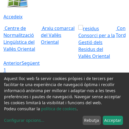
Accedeix
Centre de
Arxiu comarcal
Conso
Normalització
del Vallès
Torde
Consorci per a la
Lingüística del
Oriental
Gestió dels
Vallès Oriental
Residus del
Vallès Oriental
Anterior
Següent
1
2
Aquest lloc web fa servir cookies pròpies i de tercers per
3
facilitar-te una experiència de navegació òptima i recollir
4
informació anònima per millorar i adaptar-nos a les teves
preferències i pautes de navegació. Navegar sense acceptar
Xarxes socials:
les cookies limitarà la visibilitat i funcions del web.
Podeu consultar la
política de cookies
.
Configurar opcions
...
Rebutja
Acceptar
Avis legal
Protecció de dades