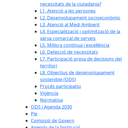
necessitats de la ciutadania?
L1. Atenció a les persones
L2. Desenvolupament socioeconòmic
L3. Atenció al Medi Ambient
L4. Especialització i optimització de la
xarxa comarcal de serveis
L5. Millora contínua i excel·lència
L6. Detecció de necessitats
L7. Participació presa de decisions del
territori
L8. Objectius de desenvolupament
sostenible (ODS)
Procés participatiu
Vigència
Normativa
ODS i Agenda 2030
Ple
Comissió de Govern
Agenda de la Institució