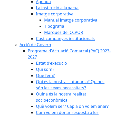
Agenda
La institució a la xarxa
Imatge corporativa
Manual Imatge corporativa
Tipografia
Marques del CCVOR
Cost campanyes institucionals
Acció de Govern
Programa d'Actuació Comarcal (PAC) 2023-
2027
Estat d'execució
Qui som?
Què fem?
Qui és la nostra ciutadania? Quines
són les seves necessitats?
Quina és la nostra realitat
socioeconòmica
Què volem ser? Cap a on volem anar?
Com volem donar resposta a les