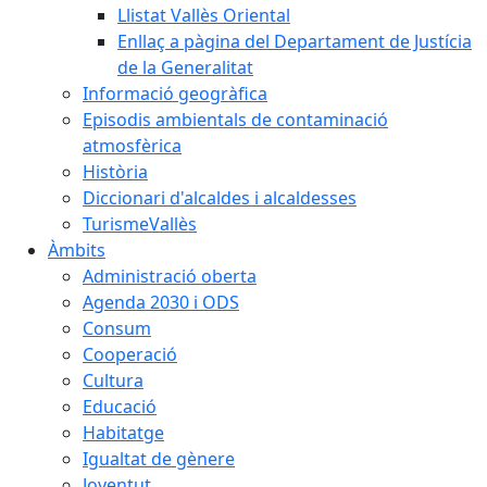
Llistat Vallès Oriental
Enllaç a pàgina del Departament de Justícia
de la Generalitat
Informació geogràfica
Episodis ambientals de contaminació
atmosfèrica
Història
Diccionari d'alcaldes i alcaldesses
TurismeVallès
Àmbits
Administració oberta
Agenda 2030 i ODS
Consum
Cooperació
Cultura
Educació
Habitatge
Igualtat de gènere
Joventut