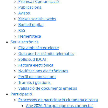
Premsa i Comunicació
Publicacions
Avisos
Xarxes socials i webs
Butlletí digital
RSS
Hemeroteca
Seu electrònica
Cita amb càrrec electe
Guia per fer tràmits telemàtics
Sol·licitud IDCAT
Factura electrònica
Notificacions electròniques
Perfil de contractant
Tràmits i gestions
Validació de documents emesos
Participació
Processos de participació ciutadana directa
Any 2026."L'orgull que ens connecta"