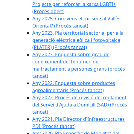
Projecte per reforçar la xarxa LGBTI+
(Procés obert)
Any 2025. Com veus el turisme al Vallès
Oriental? (Procés tancat)
Any 2023. Pla territorial sectorial per a la
generació elèctrica eòlica i fotovoltaica
(PLATER) (Procés tancat)
Any 2023. Enquesta sobre grau de
coneixement del fenomen del
maltractament a persones grans (procés
tancat)
Any 2022. Enquesta sobre productes
agroalimentaris (Procés tancat)
Any 2022. Procés de revisió del reglament
del Servei d'Ajuda a Domicili (SAD) (Procés
tancat)
Any 2021. Pla Director d'Infraestructures
PDI (Procés tancat)
Any 2020. Pla Específic de Mobilitat del