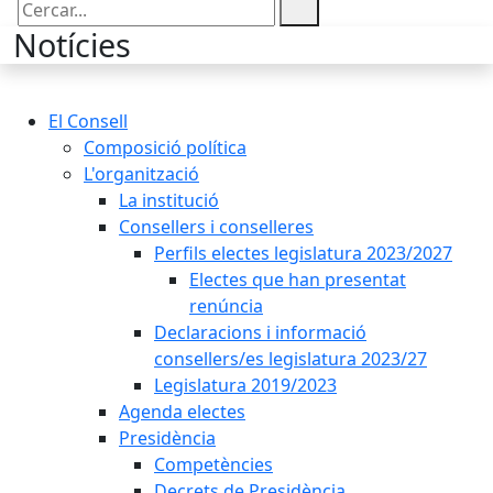
Cercar:
Notícies
El Consell
Composició política
L'organització
La institució
Consellers i conselleres
Perfils electes legislatura 2023/2027
Electes que han presentat
renúncia
Declaracions i informació
consellers/es legislatura 2023/27
Legislatura 2019/2023
Agenda electes
Presidència
Competències
Decrets de Presidència