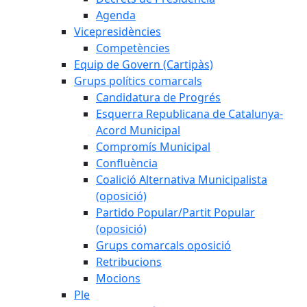
Agenda
Vicepresidències
Competències
Equip de Govern (Cartipàs)
Grups polítics comarcals
Candidatura de Progrés
Esquerra Republicana de Catalunya-
Acord Municipal
Compromís Municipal
Confluència
Coalició Alternativa Municipalista
(oposició)
Partido Popular/Partit Popular
(oposició)
Grups comarcals oposició
Retribucions
Mocions
Ple