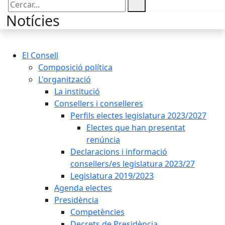
Cercar:
Notícies
El Consell
Composició política
L'organització
La institució
Consellers i conselleres
Perfils electes legislatura 2023/2027
Electes que han presentat
renúncia
Declaracions i informació
consellers/es legislatura 2023/27
Legislatura 2019/2023
Agenda electes
Presidència
Competències
Decrets de Presidència