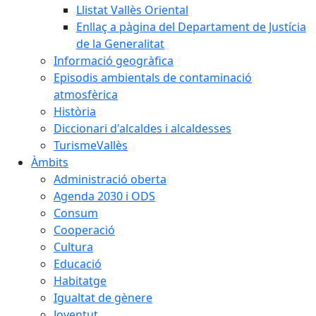
Llistat Vallès Oriental
Enllaç a pàgina del Departament de Justícia
de la Generalitat
Informació geogràfica
Episodis ambientals de contaminació
atmosfèrica
Història
Diccionari d'alcaldes i alcaldesses
TurismeVallès
Àmbits
Administració oberta
Agenda 2030 i ODS
Consum
Cooperació
Cultura
Educació
Habitatge
Igualtat de gènere
Joventut