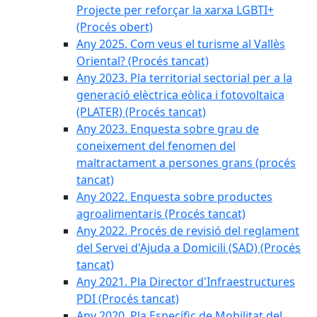
Projecte per reforçar la xarxa LGBTI+
(Procés obert)
Any 2025. Com veus el turisme al Vallès
Oriental? (Procés tancat)
Any 2023. Pla territorial sectorial per a la
generació elèctrica eòlica i fotovoltaica
(PLATER) (Procés tancat)
Any 2023. Enquesta sobre grau de
coneixement del fenomen del
maltractament a persones grans (procés
tancat)
Any 2022. Enquesta sobre productes
agroalimentaris (Procés tancat)
Any 2022. Procés de revisió del reglament
del Servei d'Ajuda a Domicili (SAD) (Procés
tancat)
Any 2021. Pla Director d'Infraestructures
PDI (Procés tancat)
Any 2020. Pla Específic de Mobilitat del