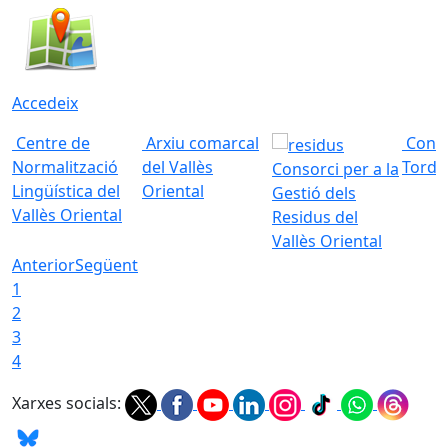
Accedeix
Centre de
Arxiu comarcal
Conso
Normalització
del Vallès
Torde
Consorci per a la
Lingüística del
Oriental
Gestió dels
Vallès Oriental
Residus del
Vallès Oriental
Anterior
Següent
1
2
3
4
Xarxes socials: