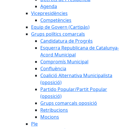
Agenda
Vicepresidències
Competències
Equip de Govern (Cartipàs)
Grups polítics comarcals
Candidatura de Progrés
Esquerra Republicana de Catalunya-
Acord Municipal
Compromís Municipal
Confluència
Coalició Alternativa Municipalista
(oposició)
Partido Popular/Partit Popular
(oposició)
Grups comarcals oposició
Retribucions
Mocions
Ple