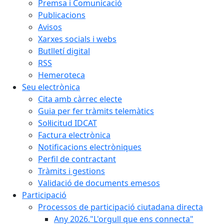
Premsa i Comunicació
Publicacions
Avisos
Xarxes socials i webs
Butlletí digital
RSS
Hemeroteca
Seu electrònica
Cita amb càrrec electe
Guia per fer tràmits telemàtics
Sol·licitud IDCAT
Factura electrònica
Notificacions electròniques
Perfil de contractant
Tràmits i gestions
Validació de documents emesos
Participació
Processos de participació ciutadana directa
Any 2026."L'orgull que ens connecta"