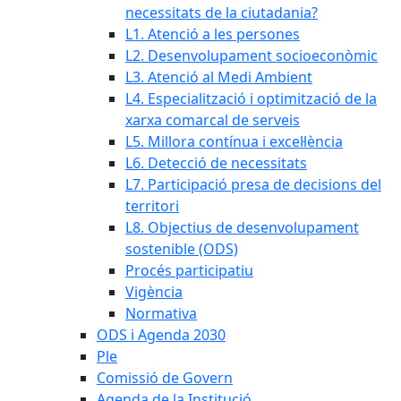
necessitats de la ciutadania?
L1. Atenció a les persones
L2. Desenvolupament socioeconòmic
L3. Atenció al Medi Ambient
L4. Especialització i optimització de la
xarxa comarcal de serveis
L5. Millora contínua i excel·lència
L6. Detecció de necessitats
L7. Participació presa de decisions del
territori
L8. Objectius de desenvolupament
sostenible (ODS)
Procés participatiu
Vigència
Normativa
ODS i Agenda 2030
Ple
Comissió de Govern
Agenda de la Institució