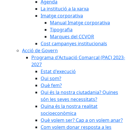
Agenda
La institució a la xarxa
Imatge corporativa
Manual Imatge corporativa
Tipografia
Marques del CCVOR
Cost campanyes institucionals
Acció de Govern
Programa d'Actuació Comarcal (PAC) 2023-
2027
Estat d'execució
Qui som?
Què fem?
Qui és la nostra ciutadania? Quines
són les seves necessitats?
Quina és la nostra realitat
socioeconòmica
Què volem ser? Cap a on volem anar?
Com volem donar resposta a les