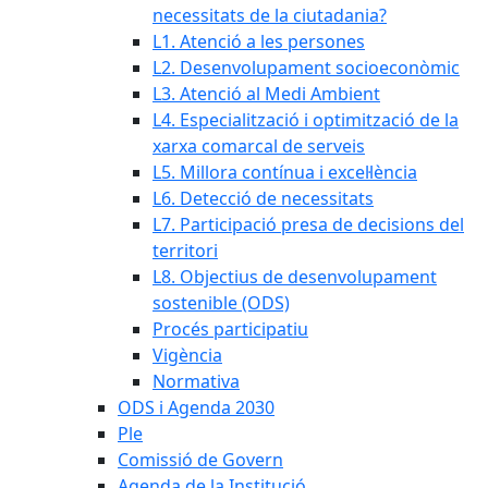
necessitats de la ciutadania?
L1. Atenció a les persones
L2. Desenvolupament socioeconòmic
L3. Atenció al Medi Ambient
L4. Especialització i optimització de la
xarxa comarcal de serveis
L5. Millora contínua i excel·lència
L6. Detecció de necessitats
L7. Participació presa de decisions del
territori
L8. Objectius de desenvolupament
sostenible (ODS)
Procés participatiu
Vigència
Normativa
ODS i Agenda 2030
Ple
Comissió de Govern
Agenda de la Institució