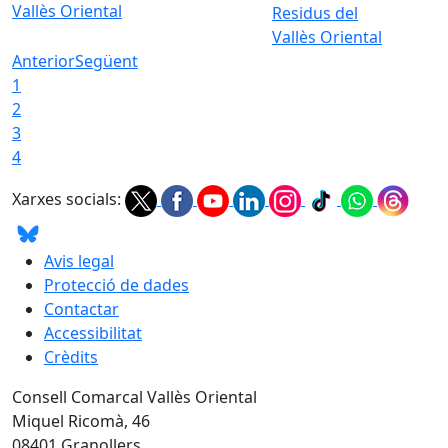
Vallès Oriental
Residus del
Vallès Oriental
Anterior
Següent
1
2
3
4
Xarxes socials:
Avis legal
Protecció de dades
Contactar
Accessibilitat
Crèdits
Consell Comarcal Vallès Oriental
Miquel Ricomà, 46
08401 Granollers