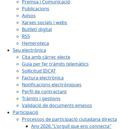
Premsa i Comunicació
Publicacions
Avisos
Xarxes socials i webs
Butlletí digital
RSS
Hemeroteca
Seu electrònica
Cita amb càrrec electe
Guia per fer tràmits telemàtics
Sol·licitud IDCAT
Factura electrònica
Notificacions electròniques
Perfil de contractant
Tràmits i gestions
Validació de documents emesos
Participació
Processos de participació ciutadana directa
Any 2026."L'orgull que ens connecta"