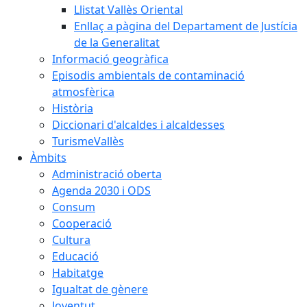
Llistat Vallès Oriental
Enllaç a pàgina del Departament de Justícia
de la Generalitat
Informació geogràfica
Episodis ambientals de contaminació
atmosfèrica
Història
Diccionari d'alcaldes i alcaldesses
TurismeVallès
Àmbits
Administració oberta
Agenda 2030 i ODS
Consum
Cooperació
Cultura
Educació
Habitatge
Igualtat de gènere
Joventut