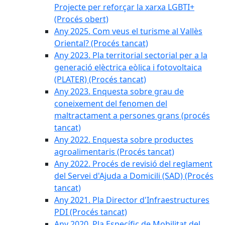
Projecte per reforçar la xarxa LGBTI+
(Procés obert)
Any 2025. Com veus el turisme al Vallès
Oriental? (Procés tancat)
Any 2023. Pla territorial sectorial per a la
generació elèctrica eòlica i fotovoltaica
(PLATER) (Procés tancat)
Any 2023. Enquesta sobre grau de
coneixement del fenomen del
maltractament a persones grans (procés
tancat)
Any 2022. Enquesta sobre productes
agroalimentaris (Procés tancat)
Any 2022. Procés de revisió del reglament
del Servei d'Ajuda a Domicili (SAD) (Procés
tancat)
Any 2021. Pla Director d'Infraestructures
PDI (Procés tancat)
Any 2020. Pla Específic de Mobilitat del