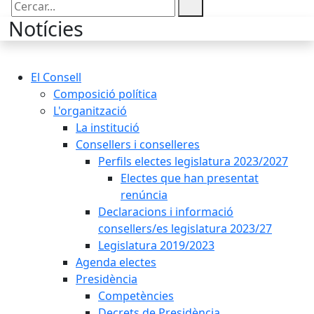
Cercar:
Notícies
El Consell
Composició política
L'organització
La institució
Consellers i conselleres
Perfils electes legislatura 2023/2027
Electes que han presentat
renúncia
Declaracions i informació
consellers/es legislatura 2023/27
Legislatura 2019/2023
Agenda electes
Presidència
Competències
Decrets de Presidència