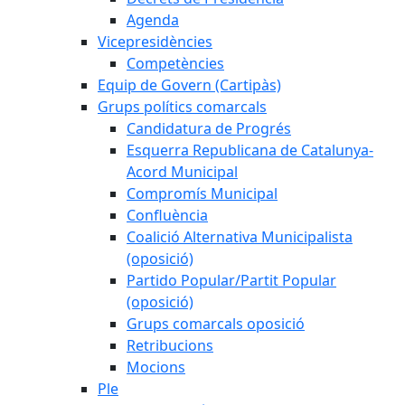
Agenda
Vicepresidències
Competències
Equip de Govern (Cartipàs)
Grups polítics comarcals
Candidatura de Progrés
Esquerra Republicana de Catalunya-
Acord Municipal
Compromís Municipal
Confluència
Coalició Alternativa Municipalista
(oposició)
Partido Popular/Partit Popular
(oposició)
Grups comarcals oposició
Retribucions
Mocions
Ple