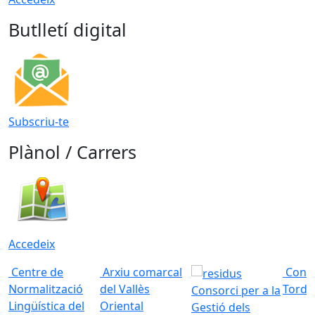
Butlletí digital
Subscriu-te
Plànol / Carrers
Accedeix
Centre de
Arxiu comarcal
Conso
Normalització
del Vallès
Torde
Consorci per a la
Lingüística del
Oriental
Gestió dels