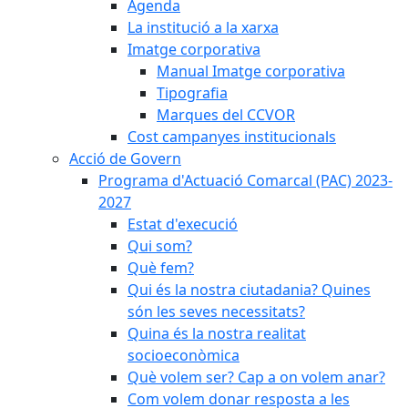
Agenda
La institució a la xarxa
Imatge corporativa
Manual Imatge corporativa
Tipografia
Marques del CCVOR
Cost campanyes institucionals
Acció de Govern
Programa d'Actuació Comarcal (PAC) 2023-
2027
Estat d'execució
Qui som?
Què fem?
Qui és la nostra ciutadania? Quines
són les seves necessitats?
Quina és la nostra realitat
socioeconòmica
Què volem ser? Cap a on volem anar?
Com volem donar resposta a les