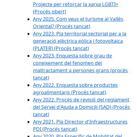
Projecte per reforçar la xarxa LGBTI+
(Procés obert)
Any 2025. Com veus el turisme al Vallès
Oriental? (Procés tancat)
Any 2023. Pla territorial sectorial per a la
generació elèctrica eòlica i fotovoltaica
(PLATER) (Procés tancat)
Any 2023. Enquesta sobre grau de
coneixement del fenomen del
maltractament a persones grans (procés
tancat)
Any 2022. Enquesta sobre productes
agroalimentaris (Procés tancat)
Any 2022. Procés de revisió del reglament
del Servei d'Ajuda a Domicili (SAD) (Procés
tancat)
Any 2021. Pla Director d'Infraestructures
PDI (Procés tancat)
Any 2020. Pla Específic de Mobilitat del