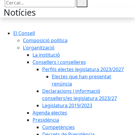
Cercar:
Notícies
El Consell
Composició política
L'organització
La institució
Consellers i conselleres
Perfils electes legislatura 2023/2027
Electes que han presentat
renúncia
Declaracions i informació
consellers/es legislatura 2023/27
Legislatura 2019/2023
Agenda electes
Presidència
Competències
Decrets de Presidència