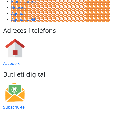
Plens i juntes
Noticies
Agenda
Agenda política
Adreces i telèfons
Accedeix
Butlletí digital
Subscriu-te