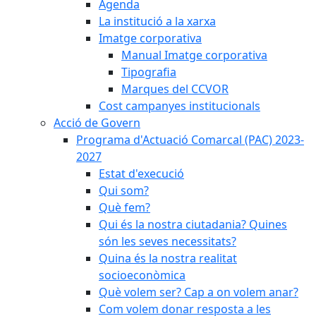
Agenda
La institució a la xarxa
Imatge corporativa
Manual Imatge corporativa
Tipografia
Marques del CCVOR
Cost campanyes institucionals
Acció de Govern
Programa d'Actuació Comarcal (PAC) 2023-
2027
Estat d'execució
Qui som?
Què fem?
Qui és la nostra ciutadania? Quines
són les seves necessitats?
Quina és la nostra realitat
socioeconòmica
Què volem ser? Cap a on volem anar?
Com volem donar resposta a les