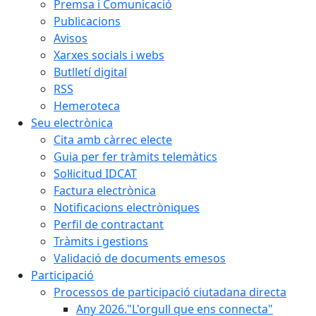
Premsa i Comunicació
Publicacions
Avisos
Xarxes socials i webs
Butlletí digital
RSS
Hemeroteca
Seu electrònica
Cita amb càrrec electe
Guia per fer tràmits telemàtics
Sol·licitud IDCAT
Factura electrònica
Notificacions electròniques
Perfil de contractant
Tràmits i gestions
Validació de documents emesos
Participació
Processos de participació ciutadana directa
Any 2026."L'orgull que ens connecta"