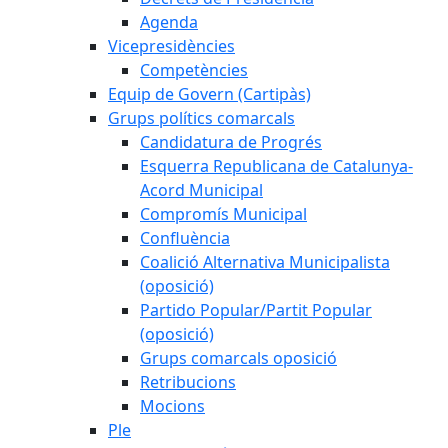
Agenda
Vicepresidències
Competències
Equip de Govern (Cartipàs)
Grups polítics comarcals
Candidatura de Progrés
Esquerra Republicana de Catalunya-
Acord Municipal
Compromís Municipal
Confluència
Coalició Alternativa Municipalista
(oposició)
Partido Popular/Partit Popular
(oposició)
Grups comarcals oposició
Retribucions
Mocions
Ple