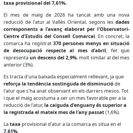
taxa provisional del 7,61%.
El mes de maig de 2026 ha tancat amb una nova
reducció de l'atur al Vallès Oriental, segons les
dades
corresponents a l'avanç elaborat per l'Observatori-
Centre d'Estudis del Consell Comarcal
. En concret, la
comarca ha registrat
370 persones menys en situació
de desocupació respecte al mes d'abril
, fet que
representa
un descens del 2,9%
, molt similar al del mes
anterior (3%).
Es tracta d'una baixada especialment rellevant, ja que
reforça la tendència sostinguda de disminució
de
l'atur que s'ha anat observant en els darrers mesos. Tot
i que el maig acostuma a ser un mes favorable per a la
reducció de l'atur,
la caiguda d'enguany és superior a
la registrada el mateix mes de l'any passat
(1,6%).
La
taxa
provisional d'atur a la comarca es situa en el
7,61%
.