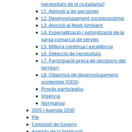
necessitats de la ciutadania?
L1. Atenció a les persones
L2. Desenvolupament socioeconòmic
L3. Atenció al Medi Ambient
L4. Especialització i optimització de la
xarxa comarcal de serveis
L5. Millora contínua i excel·lència
L6. Detecció de necessitats
L7. Participació presa de decisions del
territori
L8. Objectius de desenvolupament
sostenible (ODS)
Procés participatiu
Vigència
Normativa
ODS i Agenda 2030
Ple
Comissió de Govern
Agenda de la Institució