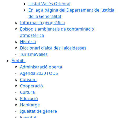
Llistat Vallès Oriental
Enllaç a pàgina del Departament de Justícia
de la Generalitat
Informació geogràfica
Episodis ambientals de contaminació
atmosfèrica
Història
Diccionari d'alcaldes i alcaldesses
TurismeVallès
Àmbits
Administració oberta
Agenda 2030 i ODS
Consum
Cooperació
Cultura
Educació
Habitatge
Igualtat de gènere
Joventut