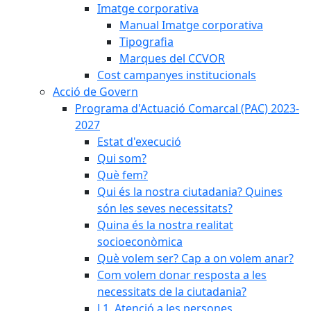
Imatge corporativa
Manual Imatge corporativa
Tipografia
Marques del CCVOR
Cost campanyes institucionals
Acció de Govern
Programa d'Actuació Comarcal (PAC) 2023-
2027
Estat d'execució
Qui som?
Què fem?
Qui és la nostra ciutadania? Quines
són les seves necessitats?
Quina és la nostra realitat
socioeconòmica
Què volem ser? Cap a on volem anar?
Com volem donar resposta a les
necessitats de la ciutadania?
L1. Atenció a les persones