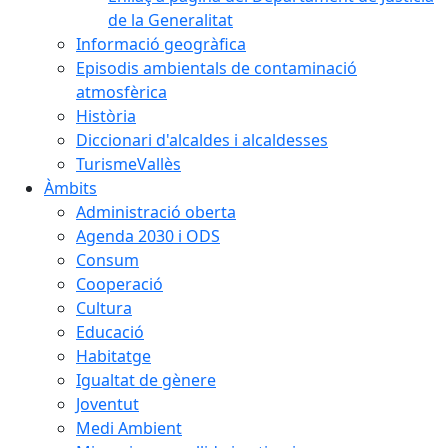
de la Generalitat
Informació geogràfica
Episodis ambientals de contaminació
atmosfèrica
Història
Diccionari d'alcaldes i alcaldesses
TurismeVallès
Àmbits
Administració oberta
Agenda 2030 i ODS
Consum
Cooperació
Cultura
Educació
Habitatge
Igualtat de gènere
Joventut
Medi Ambient