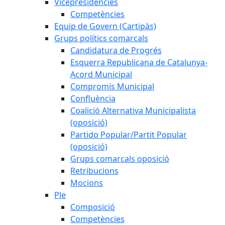
Vicepresidències
Competències
Equip de Govern (Cartipàs)
Grups polítics comarcals
Candidatura de Progrés
Esquerra Republicana de Catalunya-
Acord Municipal
Compromís Municipal
Confluència
Coalició Alternativa Municipalista
(oposició)
Partido Popular/Partit Popular
(oposició)
Grups comarcals oposició
Retribucions
Mocions
Ple
Composició
Competències