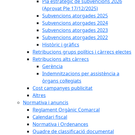
Pla estratègic de subvencions 2026
(Aprovat Ple 17/12/2025)
Subvencions atorgades 2025
Subvencions atorgades 2024
Subvencions atorgades 2023
Subvencions atorgades 2022
Històric i gràfics
Retribucions grups polítics i càrrecs electes
Retribucions alts càrrecs
Gerència
Indemnitzacions per assistència a
òrgans col·legiats
Cost campanyes publicitat
Altres
Normativa i anuncis
Reglament Orgànic Comarcal
Calendari fiscal
Normativa i Ordenances
Quadre de classificació documental