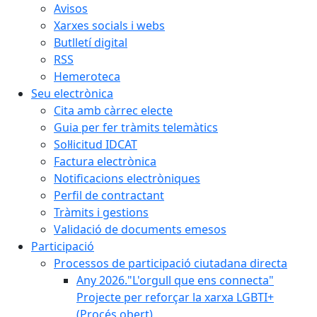
Avisos
Xarxes socials i webs
Butlletí digital
RSS
Hemeroteca
Seu electrònica
Cita amb càrrec electe
Guia per fer tràmits telemàtics
Sol·licitud IDCAT
Factura electrònica
Notificacions electròniques
Perfil de contractant
Tràmits i gestions
Validació de documents emesos
Participació
Processos de participació ciutadana directa
Any 2026."L'orgull que ens connecta"
Projecte per reforçar la xarxa LGBTI+
(Procés obert)