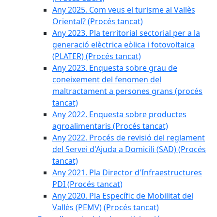
Any 2025. Com veus el turisme al Vallès
Oriental? (Procés tancat)
Any 2023. Pla territorial sectorial per a la
generació elèctrica eòlica i fotovoltaica
(PLATER) (Procés tancat)
Any 2023. Enquesta sobre grau de
coneixement del fenomen del
maltractament a persones grans (procés
tancat)
Any 2022. Enquesta sobre productes
agroalimentaris (Procés tancat)
Any 2022. Procés de revisió del reglament
del Servei d'Ajuda a Domicili (SAD) (Procés
tancat)
Any 2021. Pla Director d'Infraestructures
PDI (Procés tancat)
Any 2020. Pla Específic de Mobilitat del
Vallès (PEMV) (Procés tancat)