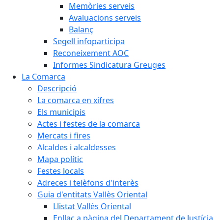
Memòries serveis
Avaluacions serveis
Balanç
Segell infoparticipa
Reconeixement AOC
Informes Sindicatura Greuges
La Comarca
Descripció
La comarca en xifres
Els municipis
Actes i festes de la comarca
Mercats i fires
Alcaldes i alcaldesses
Mapa polític
Festes locals
Adreces i telèfons d'interès
Guia d'entitats Vallès Oriental
Llistat Vallès Oriental
Enllaç a pàgina del Departament de Justícia