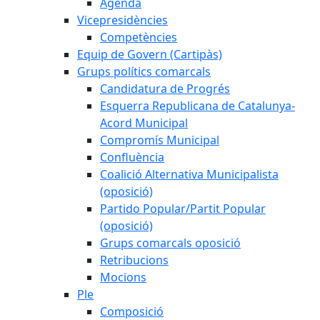
Agenda
Vicepresidències
Competències
Equip de Govern (Cartipàs)
Grups polítics comarcals
Candidatura de Progrés
Esquerra Republicana de Catalunya-
Acord Municipal
Compromís Municipal
Confluència
Coalició Alternativa Municipalista
(oposició)
Partido Popular/Partit Popular
(oposició)
Grups comarcals oposició
Retribucions
Mocions
Ple
Composició