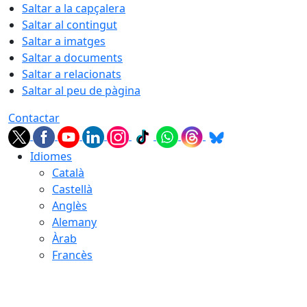
Saltar a la capçalera
Saltar al contingut
Saltar a imatges
Saltar a documents
Saltar a relacionats
Saltar al peu de pàgina
Contactar
Idiomes
Català
Castellà
Anglès
Alemany
Àrab
Francès
09.08.2026 | 11:08