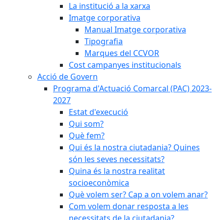
La institució a la xarxa
Imatge corporativa
Manual Imatge corporativa
Tipografia
Marques del CCVOR
Cost campanyes institucionals
Acció de Govern
Programa d'Actuació Comarcal (PAC) 2023-
2027
Estat d'execució
Qui som?
Què fem?
Qui és la nostra ciutadania? Quines
són les seves necessitats?
Quina és la nostra realitat
socioeconòmica
Què volem ser? Cap a on volem anar?
Com volem donar resposta a les
necessitats de la ciutadania?