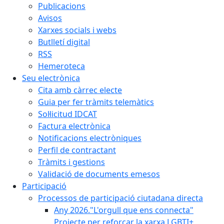
Publicacions
Avisos
Xarxes socials i webs
Butlletí digital
RSS
Hemeroteca
Seu electrònica
Cita amb càrrec electe
Guia per fer tràmits telemàtics
Sol·licitud IDCAT
Factura electrònica
Notificacions electròniques
Perfil de contractant
Tràmits i gestions
Validació de documents emesos
Participació
Processos de participació ciutadana directa
Any 2026."L'orgull que ens connecta"
Projecte per reforçar la xarxa LGBTI+