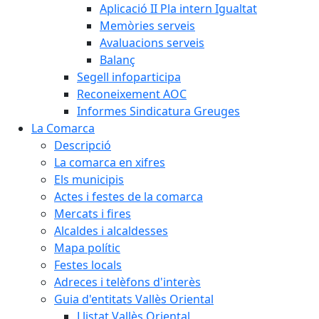
Aplicació II Pla intern Igualtat
Memòries serveis
Avaluacions serveis
Balanç
Segell infoparticipa
Reconeixement AOC
Informes Sindicatura Greuges
La Comarca
Descripció
La comarca en xifres
Els municipis
Actes i festes de la comarca
Mercats i fires
Alcaldes i alcaldesses
Mapa polític
Festes locals
Adreces i telèfons d'interès
Guia d'entitats Vallès Oriental
Llistat Vallès Oriental