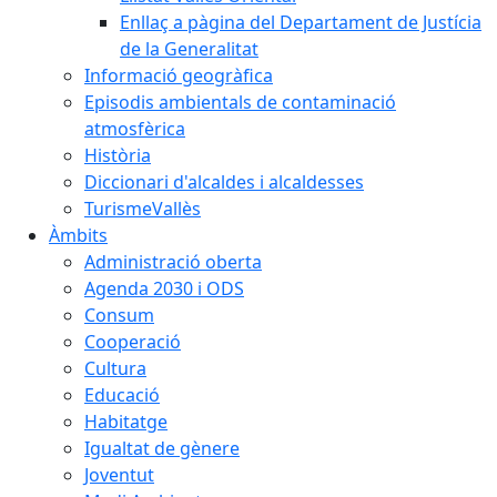
Enllaç a pàgina del Departament de Justícia
de la Generalitat
Informació geogràfica
Episodis ambientals de contaminació
atmosfèrica
Història
Diccionari d'alcaldes i alcaldesses
TurismeVallès
Àmbits
Administració oberta
Agenda 2030 i ODS
Consum
Cooperació
Cultura
Educació
Habitatge
Igualtat de gènere
Joventut