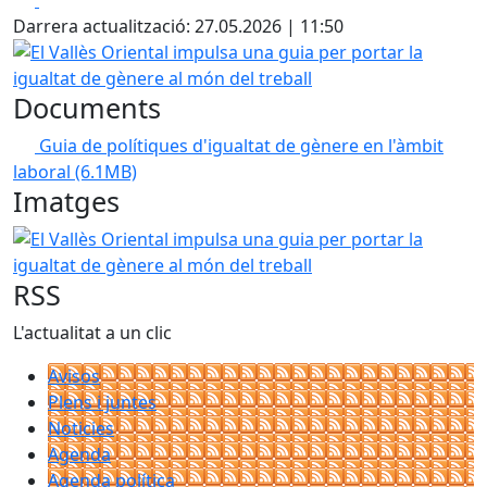
Darrera actualització: 27.05.2026 | 11:50
El Vallès Oriental impulsa una guia per portar la igualtat 
Documents
Guia de polítiques d'igualtat de gènere en l'àmbit
laboral
(6.1MB)
Imatges
El Vallès Oriental impulsa una guia per portar la igualtat 
RSS
L'actualitat a un clic
Avisos
Plens i juntes
Noticies
Agenda
Agenda política