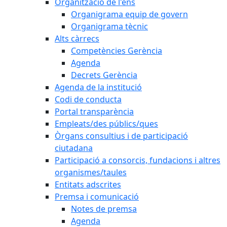
Organització de l'ens
Organigrama equip de govern
Organigrama tècnic
Alts càrrecs
Competències Gerència
Agenda
Decrets Gerència
Agenda de la institució
Codi de conducta
Portal transparència
Empleats/des públics/ques
Òrgans consultius i de participació
ciutadana
Participació a consorcis, fundacions i altres
organismes/taules
Entitats adscrites
Premsa i comunicació
Notes de premsa
Agenda