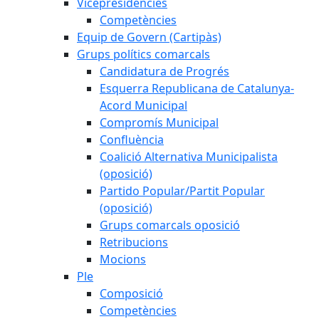
Vicepresidències
Competències
Equip de Govern (Cartipàs)
Grups polítics comarcals
Candidatura de Progrés
Esquerra Republicana de Catalunya-
Acord Municipal
Compromís Municipal
Confluència
Coalició Alternativa Municipalista
(oposició)
Partido Popular/Partit Popular
(oposició)
Grups comarcals oposició
Retribucions
Mocions
Ple
Composició
Competències