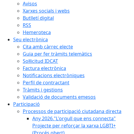
Avisos
Xarxes socials i webs
Butlletí digital
RSS
Hemeroteca
Seu electrònica
Cita amb càrrec electe
Guia per fer tràmits telemàtics
Sol·licitud IDCAT
Factura electrònica
Notificacions electròniques
Perfil de contractant
Tràmits i gestions
Validació de documents emesos
Participació
Processos de participació ciutadana directa
Any 2026."L'orgull que ens connecta"
Projecte per reforçar la xarxa LGBTI+
(Procés obert)