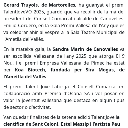
Gerard Truyols, de Martorelles,
ha guanyat el premi
TalentJoveVO 2025, guardó que va recollir de la mà del
president del Consell Comarcal i alcalde de Canovelles,
Emilio Cordero, en la Gala Premi Vallesà de l'Any que es
va celebrar ahir al vespre a la Sala Teatre Municipal de
l'Ametlla del Vallès.
En la mateixa gala, la
Sandra Marín de Canovelles
va
ser escollida Vallesana de l'any 2025 que atorga El 9
Nou, i el premi Empresa Vallesana de Pimec ha estat
per
Koa Biotech, fundada per Sira Mogas, de
l'Ametlla del Vallès
.
El premi Talent Jove l'atorga el Consell Comarcal en
col·laboració amb Premsa d'Osona SA i vol posar en
valor la joventut vallesana que destaca en algun tipus
de sector o d'activitat.
Van quedar finalistes de la setena edició Talent Jove l
a
científica de Sant Celoni, Estel Massip i l'artista Pau