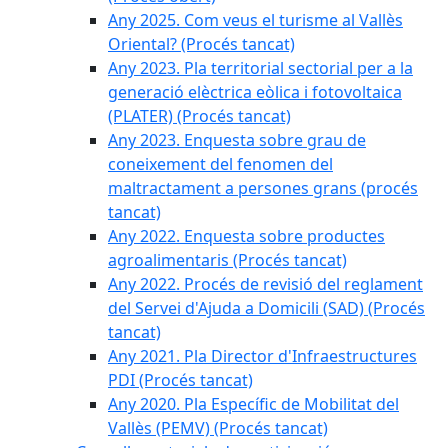
Any 2025. Com veus el turisme al Vallès
Oriental? (Procés tancat)
Any 2023. Pla territorial sectorial per a la
generació elèctrica eòlica i fotovoltaica
(PLATER) (Procés tancat)
Any 2023. Enquesta sobre grau de
coneixement del fenomen del
maltractament a persones grans (procés
tancat)
Any 2022. Enquesta sobre productes
agroalimentaris (Procés tancat)
Any 2022. Procés de revisió del reglament
del Servei d'Ajuda a Domicili (SAD) (Procés
tancat)
Any 2021. Pla Director d'Infraestructures
PDI (Procés tancat)
Any 2020. Pla Específic de Mobilitat del
Vallès (PEMV) (Procés tancat)