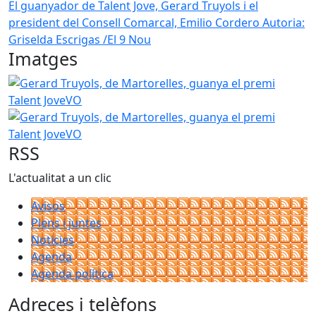
El guanyador de Talent Jove, Gerard Truyols i el
president del Consell Comarcal, Emilio Cordero
Autoria:
Griselda Escrigas /El 9 Nou
Imatges
Gerard Truyols, de Martorelles, guanya el premi Talent J
Gerard Truyols, de Martorelles, guanya el premi Talent J
RSS
L'actualitat a un clic
Avisos
Plens i juntes
Noticies
Agenda
Agenda política
Adreces i telèfons