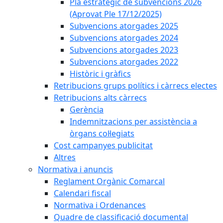
Pla estratègic de subvencions 2026
(Aprovat Ple 17/12/2025)
Subvencions atorgades 2025
Subvencions atorgades 2024
Subvencions atorgades 2023
Subvencions atorgades 2022
Històric i gràfics
Retribucions grups polítics i càrrecs electes
Retribucions alts càrrecs
Gerència
Indemnitzacions per assistència a
òrgans col·legiats
Cost campanyes publicitat
Altres
Normativa i anuncis
Reglament Orgànic Comarcal
Calendari fiscal
Normativa i Ordenances
Quadre de classificació documental