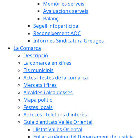
Memòries serveis
Avaluacions serveis
Balanç
Segell infoparticipa
Reconeixement AOC
Informes Sindicatura Greuges
La Comarca
Descripció
La comarca en xifres
Els municipis
Actes i festes de la comarca
Mercats i fires
Alcaldes i alcaldesses
Mapa polític
Festes locals
Adreces i telèfons d'interès
Guia d'entitats Vallès Oriental
Llistat Vallès Oriental
Enllaç a pàgina del Departament de Justícia