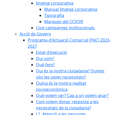
Imatge corporativa
Manual Imatge corporativa
Tipografia
Marques del CCVOR
Cost campanyes institucionals
Acció de Govern
Programa d'Actuació Comarcal (PAC) 2023-
2027
Estat d'execució
Qui som?
Què fem?
Qui és la nostra ciutadania? Quines
són les seves necessitats?
Quina és la nostra realitat
socioeconòmica
Què volem ser? Cap a on volem anar?
Com volem donar resposta a les
necessitats de la ciutadania?
L1. Atenció a les persones