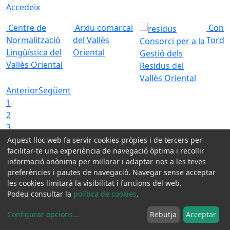
Accedeix
Centre de
Arxiu comarcal
Conso
Normalització
del Vallès
Torde
Consorci per a la
Lingüística del
Oriental
Gestió dels
Vallès Oriental
Residus del
Vallès Oriental
Anterior
Següent
1
2
3
4
Aquest lloc web fa servir cookies pròpies i de tercers per
facilitar-te una experiència de navegació òptima i recollir
Xarxes socials:
informació anònima per millorar i adaptar-nos a les teves
preferències i pautes de navegació. Navegar sense acceptar
les cookies limitarà la visibilitat i funcions del web.
Avis legal
Podeu consultar la
política de cookies
.
Protecció de dades
Configurar opcions
...
Rebutja
Acceptar
Contactar
Accessibilitat