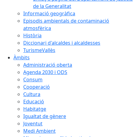
de la Generalitat
Informació geogràfica
Episodis ambientals de contaminació
atmosfèrica
Història
Diccionari d'alcaldes i alcaldesses
TurismeVallès
Àmbits
Administració oberta
Agenda 2030 i ODS
Consum
Cooperació
Cultura
Educació
Habitatge
Igualtat de gènere
Joventut
Medi Ambient