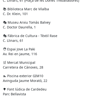
C. Llinars, 61 (Plaça de les Dones Treballadores)
📚 Biblioteca Marc de Vilalba
C. Dr. Klein, 101
🎭 Museu Arxiu Tomàs Balvey
C. Doctor Daurella, 1
🎭 Fàbrica de Cultura - Tèxtil Rase
C. Llinars, 61
🧑 Espai Jove La Paki
Av. Rei en Jaume, 116
🛒 Mercat Municipal
Carretera de Cànoves, 28
🏊 Piscina exterior GIM10
Avinguda Jaume Morató, 22
🌳 Font lúdica de Cardedeu
Parc Bellavista