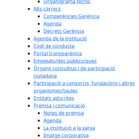
Organigrama tècnic
Alts càrrecs
Competències Gerència
Agenda
Decrets Gerència
Agenda de la institució
Codi de conducta
Portal transparència
Empleats/des públics/ques
Òrgans consultius i de participació
ciutadana
Participació a consorcis, fundacions i altres
organismes/taules
Entitats adscrites
Premsa i comunicació
Notes de premsa
Agenda
La institució a la xarxa
Imatge corporativa