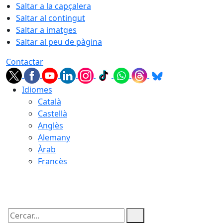
Saltar a la capçalera
Saltar al contingut
Saltar a imatges
Saltar al peu de pàgina
Contactar
Idiomes
Català
Castellà
Anglès
Alemany
Àrab
Francès
08.08.2026 | 19:06