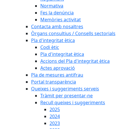
Normativa
Fes la denúncia
Memòries activitat
Contacta amb nosaltres
Òrgans consultius / Consells sectorials
Pla d'integritat ètica
Codi ètic
Pla d'integritat ètica
Accions del Pla d'integritat ètica
Actes aprovació
Pla de mesures antifrau
Portal transparència
Queixes i suggeriments serveis
Tràmit per presentar-ne
Recull queixes i suggeriments
2025
2024
2023