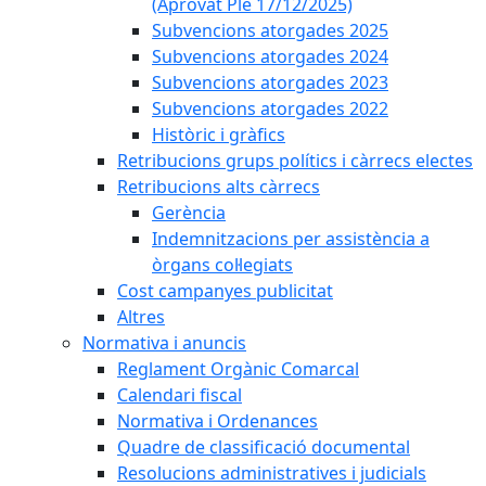
(Aprovat Ple 17/12/2025)
Subvencions atorgades 2025
Subvencions atorgades 2024
Subvencions atorgades 2023
Subvencions atorgades 2022
Històric i gràfics
Retribucions grups polítics i càrrecs electes
Retribucions alts càrrecs
Gerència
Indemnitzacions per assistència a
òrgans col·legiats
Cost campanyes publicitat
Altres
Normativa i anuncis
Reglament Orgànic Comarcal
Calendari fiscal
Normativa i Ordenances
Quadre de classificació documental
Resolucions administratives i judicials