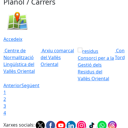
Plànol / Carrers
Accedeix
Centre de
Arxiu comarcal
Conso
Normalització
del Vallès
Torde
Consorci per a la
Lingüística del
Oriental
Gestió dels
Vallès Oriental
Residus del
Vallès Oriental
Anterior
Següent
1
2
3
4
Xarxes socials: