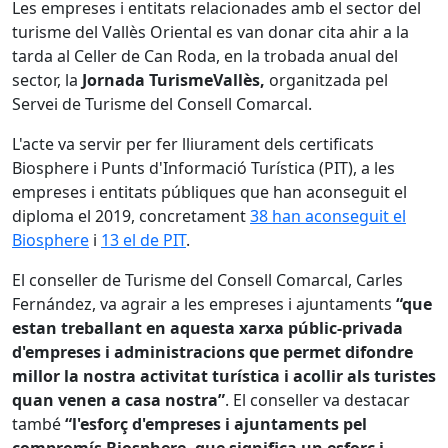
Les empreses i entitats relacionades amb el sector del
turisme del Vallès Oriental es van donar cita ahir a la
tarda al Celler de Can Roda, en la trobada anual del
sector, la
Jornada TurismeVallès,
organitzada pel
Servei de Turisme del Consell Comarcal.
L'acte va servir per fer lliurament dels certificats
Biosphere i Punts d'Informació Turística (PIT), a les
empreses i entitats públiques que han aconseguit el
diploma el 2019, concretament
38 han aconseguit el
Biosphere
i
13 el de PIT
.
El conseller de Turisme del Consell Comarcal, Carles
Fernández, va agrair a les empreses i ajuntaments
“que
estan treballant en aquesta xarxa públic-privada
d'empreses i administracions que permet difondre
millor la nostra activitat turística i acollir als turistes
quan venen a casa nostra”
. El conseller va destacar
també
“l'esforç d'empreses i ajuntaments pel