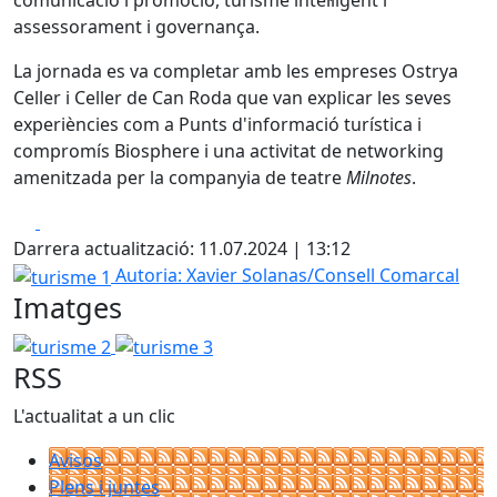
comunicació i promoció, turisme intel·ligent i
assessorament i governança.
La jornada es va completar amb les empreses Ostrya
Celler i Celler de Can Roda que van explicar les seves
experiències com a Punts d'informació turística i
compromís Biosphere i una activitat de networking
amenitzada per la companyia de teatre
Milnotes
.
Facebook
X
Darrera actualització: 11.07.2024 | 13:12
turisme 1
Autoria: Xavier Solanas/Consell Comarcal
Imatges
turisme 2
turisme 3
RSS
L'actualitat a un clic
Avisos
Plens i juntes