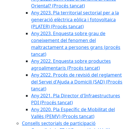
Oriental? (Procés tancat)
Any 2023. Pla territorial sectorial per a la
generació elèctrica eòlica i fotovoltaica
(PLATER) (Procés tancat)
Any 2023. Enquesta sobre grau de
coneixement del fenomen del
maltractament a persones grans (procés
tancat)
Any 2022. Enquesta sobre productes
agroalimentaris (Procés tancat)
Any 2022. Procés de revisió del reglament
del Servei d'Ajuda a Domicili (SAD) (Procés
tancat)
Any 2021. Pla Director d'Infraestructures
PDI (Procés tancat)
Any 2020. Pla Específic de Mobilitat del
Vallès (PEMV) (Procés tancat)
Consells sectorials de participació