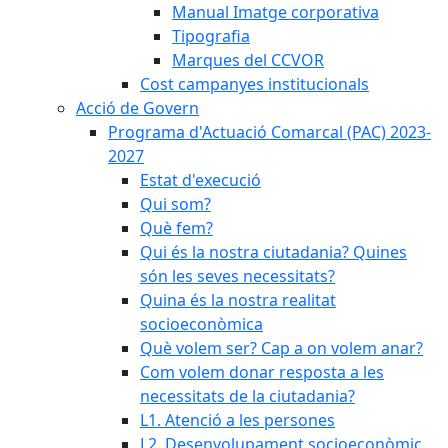
Manual Imatge corporativa
Tipografia
Marques del CCVOR
Cost campanyes institucionals
Acció de Govern
Programa d'Actuació Comarcal (PAC) 2023-
2027
Estat d'execució
Qui som?
Què fem?
Qui és la nostra ciutadania? Quines
són les seves necessitats?
Quina és la nostra realitat
socioeconòmica
Què volem ser? Cap a on volem anar?
Com volem donar resposta a les
necessitats de la ciutadania?
L1. Atenció a les persones
L2. Desenvolupament socioeconòmic