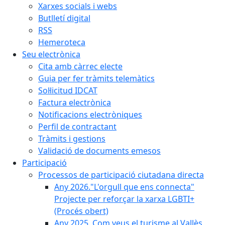
Xarxes socials i webs
Butlletí digital
RSS
Hemeroteca
Seu electrònica
Cita amb càrrec electe
Guia per fer tràmits telemàtics
Sol·licitud IDCAT
Factura electrònica
Notificacions electròniques
Perfil de contractant
Tràmits i gestions
Validació de documents emesos
Participació
Processos de participació ciutadana directa
Any 2026."L'orgull que ens connecta"
Projecte per reforçar la xarxa LGBTI+
(Procés obert)
Any 2025. Com veus el turisme al Vallès