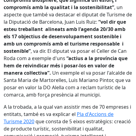
compromís Biosphere, que significa un esforç i
compromís amb la qualitat i la sostenibilitat”
, un
aspecte que també va destacar el diputat de Turisme de
la Diputació de Barcelona, Juan Luis Ruiz:
“vol dir que
esteu treballant alineats amb l'agenda 20/30 amb
els 17 objectius de desenvolupament sostenible i
amb un compromís amb el turisme responsable i
sostenible”
, va dir. El diputat va posar el Celler de Can
Roda com a exemple d'uns
“actius a la província que
hem de reivindicar més i posar-los en valor de
manera col·lectiva”.
Un exemple el va posar l'alcalde de
Santa Maria de Martorelles, Luis Mariano Pintor, que va
posar en valor la DO Alella com a reclam turístic de la
comarca, amb força presència al municipi.
A la trobada, a la qual van assistir mes de 70 empreses i
entitats, també es va explicar el
Pla d'Accions de
Turisme 2020
que consta de 5 eixos estratègics: creació
de producte turístic, sostenibilitat i qualitat,