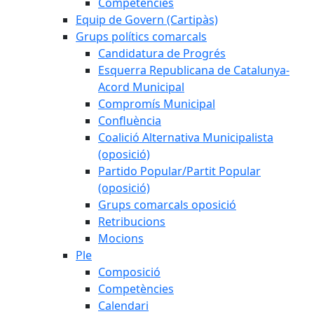
Competències
Equip de Govern (Cartipàs)
Grups polítics comarcals
Candidatura de Progrés
Esquerra Republicana de Catalunya-
Acord Municipal
Compromís Municipal
Confluència
Coalició Alternativa Municipalista
(oposició)
Partido Popular/Partit Popular
(oposició)
Grups comarcals oposició
Retribucions
Mocions
Ple
Composició
Competències
Calendari