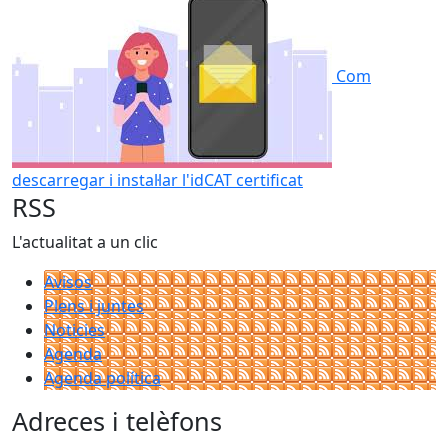
Com
descarregar i instal·lar l'idCAT certificat
RSS
L'actualitat a un clic
Avisos
Plens i juntes
Noticies
Agenda
Agenda política
Adreces i telèfons