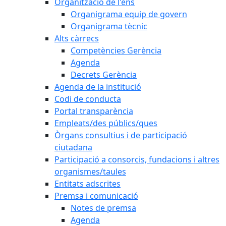
Organització de l'ens
Organigrama equip de govern
Organigrama tècnic
Alts càrrecs
Competències Gerència
Agenda
Decrets Gerència
Agenda de la institució
Codi de conducta
Portal transparència
Empleats/des públics/ques
Òrgans consultius i de participació
ciutadana
Participació a consorcis, fundacions i altres
organismes/taules
Entitats adscrites
Premsa i comunicació
Notes de premsa
Agenda