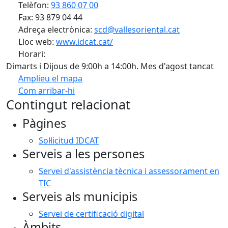
Telèfon:
93 860 07 00
Fax: 93 879 04 44
Adreça electrònica:
scd@vallesoriental.cat
Lloc web:
www.idcat.cat/
Horari:
Dimarts i Dijous de 9:00h a 14:00h. Mes d'agost tancat
Amplieu el mapa
Com arribar-hi
Leaflet
| ©
OpenStreetMap
contributors
Contingut relacionat
+
Pàgines
−
Sol·licitud IDCAT
Serveis a les persones
Servei d'assistència tècnica i assessorament en
TIC
Serveis als municipis
Servei de certificació digital
Àmbits