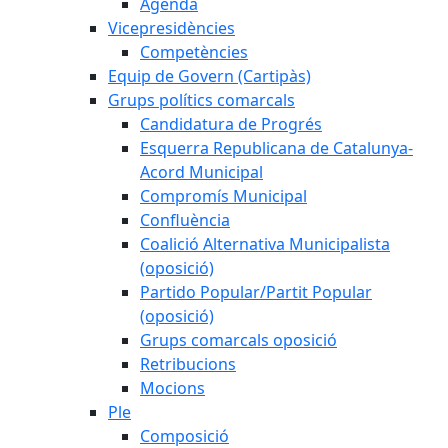
Agenda
Vicepresidències
Competències
Equip de Govern (Cartipàs)
Grups polítics comarcals
Candidatura de Progrés
Esquerra Republicana de Catalunya-
Acord Municipal
Compromís Municipal
Confluència
Coalició Alternativa Municipalista
(oposició)
Partido Popular/Partit Popular
(oposició)
Grups comarcals oposició
Retribucions
Mocions
Ple
Composició