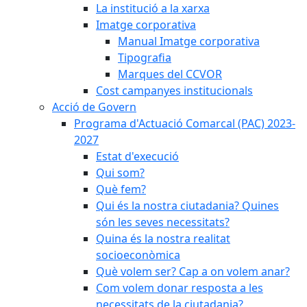
La institució a la xarxa
Imatge corporativa
Manual Imatge corporativa
Tipografia
Marques del CCVOR
Cost campanyes institucionals
Acció de Govern
Programa d'Actuació Comarcal (PAC) 2023-
2027
Estat d'execució
Qui som?
Què fem?
Qui és la nostra ciutadania? Quines
són les seves necessitats?
Quina és la nostra realitat
socioeconòmica
Què volem ser? Cap a on volem anar?
Com volem donar resposta a les
necessitats de la ciutadania?