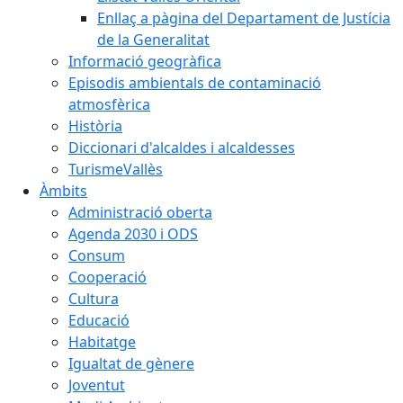
Enllaç a pàgina del Departament de Justícia
de la Generalitat
Informació geogràfica
Episodis ambientals de contaminació
atmosfèrica
Història
Diccionari d'alcaldes i alcaldesses
TurismeVallès
Àmbits
Administració oberta
Agenda 2030 i ODS
Consum
Cooperació
Cultura
Educació
Habitatge
Igualtat de gènere
Joventut