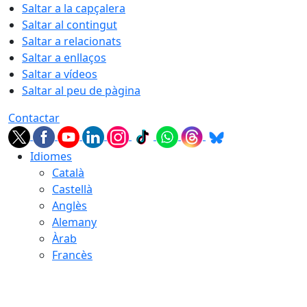
Saltar a la capçalera
Saltar al contingut
Saltar a relacionats
Saltar a enllaços
Saltar a vídeos
Saltar al peu de pàgina
Contactar
Idiomes
Català
Castellà
Anglès
Alemany
Àrab
Francès
06.08.2026 | 13:41