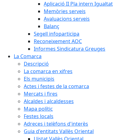
Aplicació II Pla intern Igualtat
Memòries serveis
Avaluacions serveis
Balanç
Segell infoparticipa
Reconeixement AOC
Informes Sindicatura Greuges
La Comarca
Descripció
La comarca en xifres
Els municipis
Actes i festes de la comarca
Mercats i fires
Alcaldes i alcaldesses
Mapa polític
Festes locals
Adreces i telèfons d'interès
Guia d'entitats Vallès Oriental
Llistat Vallès Oriental