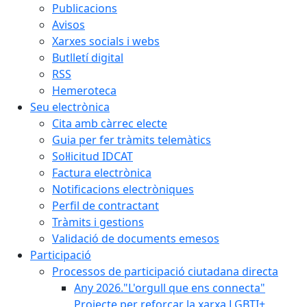
Publicacions
Avisos
Xarxes socials i webs
Butlletí digital
RSS
Hemeroteca
Seu electrònica
Cita amb càrrec electe
Guia per fer tràmits telemàtics
Sol·licitud IDCAT
Factura electrònica
Notificacions electròniques
Perfil de contractant
Tràmits i gestions
Validació de documents emesos
Participació
Processos de participació ciutadana directa
Any 2026."L'orgull que ens connecta"
Projecte per reforçar la xarxa LGBTI+