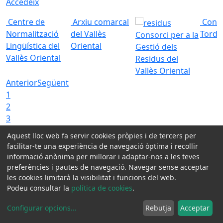
Accedeix
Centre de
Arxiu comarcal
Conso
Normalització
del Vallès
Torde
Consorci per a la
Lingüística del
Oriental
Gestió dels
Vallès Oriental
Residus del
Vallès Oriental
Anterior
Següent
1
2
3
4
Aquest lloc web fa servir cookies pròpies i de tercers per
facilitar-te una experiència de navegació òptima i recollir
Xarxes socials:
informació anònima per millorar i adaptar-nos a les teves
preferències i pautes de navegació. Navegar sense acceptar
les cookies limitarà la visibilitat i funcions del web.
Avis legal
Podeu consultar la
política de cookies
.
Protecció de dades
Contactar
Configurar opcions
...
Rebutja
Acceptar
Accessibilitat