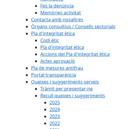
Fes la denúncia
Memòries activitat
Contacta amb nosaltres
Òrgans consultius / Consells sectorials
Pla d'integritat ètica
Codi ètic
Pla d'integritat ètica
Accions del Pla d'integritat ètica
Actes aprovació
Pla de mesures antifrau
Portal transparència
Queixes i suggeriments serveis
Tràmit per presentar-ne
Recull queixes i suggeriments
2025
2024
2023
2022