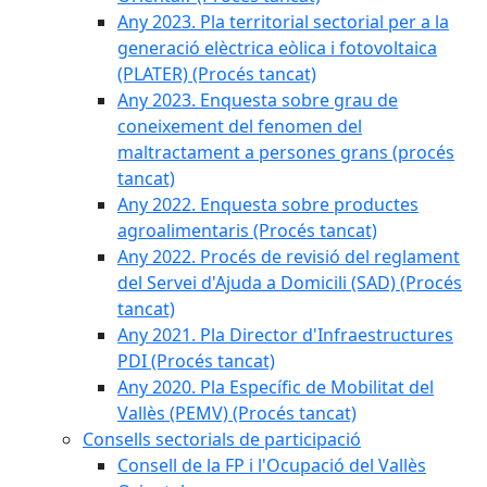
Any 2023. Pla territorial sectorial per a la
generació elèctrica eòlica i fotovoltaica
(PLATER) (Procés tancat)
Any 2023. Enquesta sobre grau de
coneixement del fenomen del
maltractament a persones grans (procés
tancat)
Any 2022. Enquesta sobre productes
agroalimentaris (Procés tancat)
Any 2022. Procés de revisió del reglament
del Servei d'Ajuda a Domicili (SAD) (Procés
tancat)
Any 2021. Pla Director d'Infraestructures
PDI (Procés tancat)
Any 2020. Pla Específic de Mobilitat del
Vallès (PEMV) (Procés tancat)
Consells sectorials de participació
Consell de la FP i l'Ocupació del Vallès