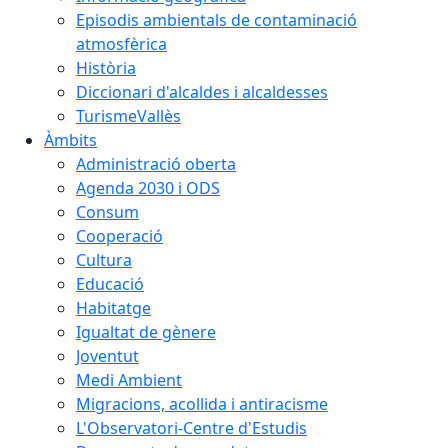
Episodis ambientals de contaminació
atmosfèrica
Història
Diccionari d'alcaldes i alcaldesses
TurismeVallès
Àmbits
Administració oberta
Agenda 2030 i ODS
Consum
Cooperació
Cultura
Educació
Habitatge
Igualtat de gènere
Joventut
Medi Ambient
Migracions, acollida i antiracisme
L'Observatori-Centre d'Estudis