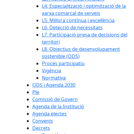
L4. Especialització i optimització de la
xarxa comarcal de serveis
L5. Millora contínua i excel·lència
L6. Detecció de necessitats
L7. Participació presa de decisions del
territori
L8. Objectius de desenvolupament
sostenible (ODS)
Procés participatiu
Vigència
Normativa
ODS i Agenda 2030
Ple
Comissió de Govern
Agenda de la Institució
Agenda electes
Convenis
Decrets