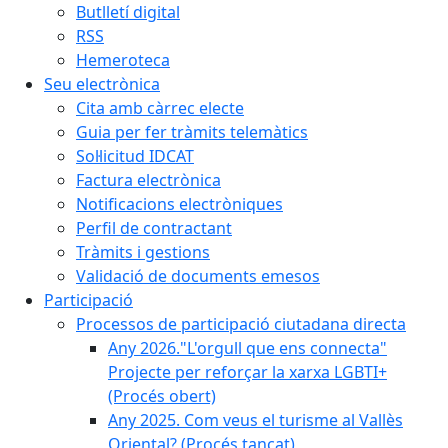
Butlletí digital
RSS
Hemeroteca
Seu electrònica
Cita amb càrrec electe
Guia per fer tràmits telemàtics
Sol·licitud IDCAT
Factura electrònica
Notificacions electròniques
Perfil de contractant
Tràmits i gestions
Validació de documents emesos
Participació
Processos de participació ciutadana directa
Any 2026."L'orgull que ens connecta"
Projecte per reforçar la xarxa LGBTI+
(Procés obert)
Any 2025. Com veus el turisme al Vallès
Oriental? (Procés tancat)