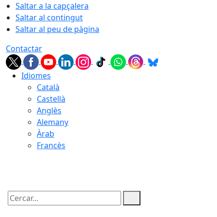
Saltar a la capçalera
Saltar al contingut
Saltar al peu de pàgina
Contactar
Idiomes
Català
Castellà
Anglès
Alemany
Àrab
Francès
08.08.2026 | 16:48
Cercar: