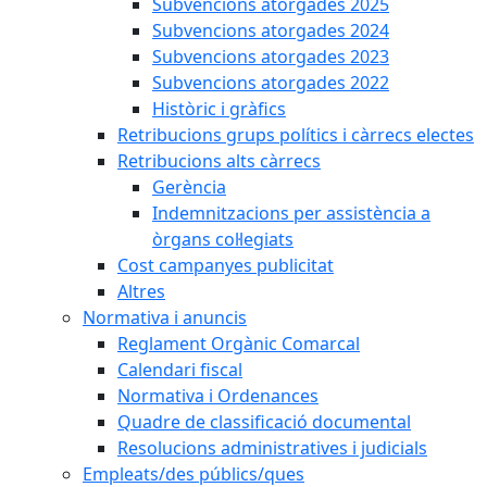
Subvencions atorgades 2025
Subvencions atorgades 2024
Subvencions atorgades 2023
Subvencions atorgades 2022
Històric i gràfics
Retribucions grups polítics i càrrecs electes
Retribucions alts càrrecs
Gerència
Indemnitzacions per assistència a
òrgans col·legiats
Cost campanyes publicitat
Altres
Normativa i anuncis
Reglament Orgànic Comarcal
Calendari fiscal
Normativa i Ordenances
Quadre de classificació documental
Resolucions administratives i judicials
Empleats/des públics/ques