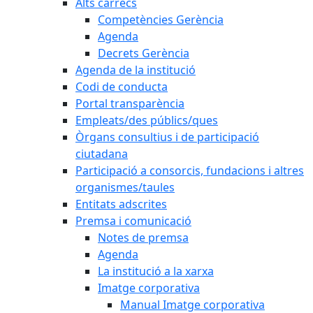
Alts càrrecs
Competències Gerència
Agenda
Decrets Gerència
Agenda de la institució
Codi de conducta
Portal transparència
Empleats/des públics/ques
Òrgans consultius i de participació
ciutadana
Participació a consorcis, fundacions i altres
organismes/taules
Entitats adscrites
Premsa i comunicació
Notes de premsa
Agenda
La institució a la xarxa
Imatge corporativa
Manual Imatge corporativa