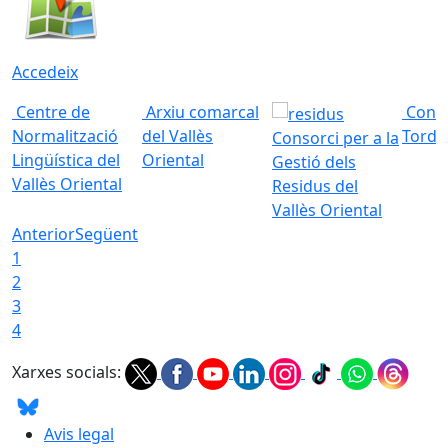
Accedeix
Centre de
Arxiu comarcal
Conso
Normalització
del Vallès
Torde
Consorci per a la
Lingüística del
Oriental
Gestió dels
Vallès Oriental
Residus del
Vallès Oriental
Anterior
Següent
1
2
3
4
Xarxes socials:
Avis legal