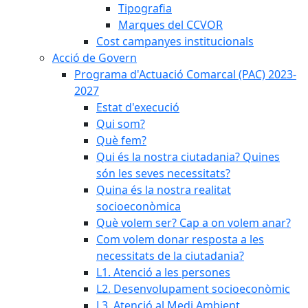
Tipografia
Marques del CCVOR
Cost campanyes institucionals
Acció de Govern
Programa d'Actuació Comarcal (PAC) 2023-
2027
Estat d'execució
Qui som?
Què fem?
Qui és la nostra ciutadania? Quines
són les seves necessitats?
Quina és la nostra realitat
socioeconòmica
Què volem ser? Cap a on volem anar?
Com volem donar resposta a les
necessitats de la ciutadania?
L1. Atenció a les persones
L2. Desenvolupament socioeconòmic
L3. Atenció al Medi Ambient