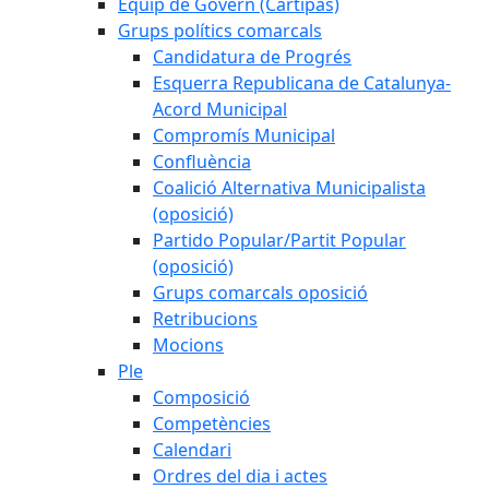
Equip de Govern (Cartipàs)
Grups polítics comarcals
Candidatura de Progrés
Esquerra Republicana de Catalunya-
Acord Municipal
Compromís Municipal
Confluència
Coalició Alternativa Municipalista
(oposició)
Partido Popular/Partit Popular
(oposició)
Grups comarcals oposició
Retribucions
Mocions
Ple
Composició
Competències
Calendari
Ordres del dia i actes