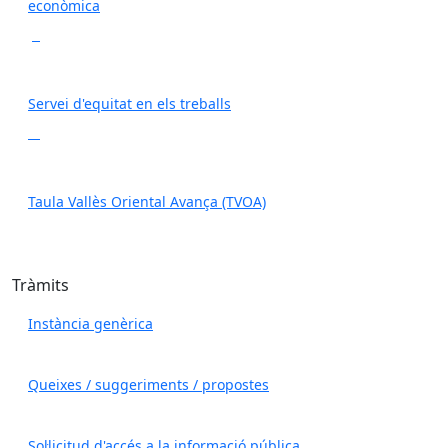
econòmica
Servei d'equitat en els treballs
Taula Vallès Oriental Avança (TVOA)
Tràmits
Instància genèrica
Queixes / suggeriments / propostes
Sol·licitud d'accés a la informació pública