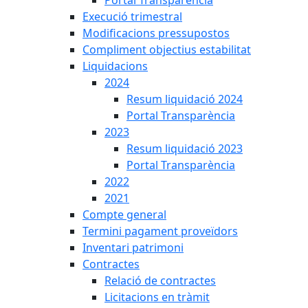
Portal Transparència
Execució trimestral
Modificacions pressupostos
Compliment objectius estabilitat
Liquidacions
2024
Resum liquidació 2024
Portal Transparència
2023
Resum liquidació 2023
Portal Transparència
2022
2021
Compte general
Termini pagament proveïdors
Inventari patrimoni
Contractes
Relació de contractes
Licitacions en tràmit