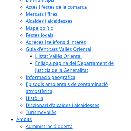
Els municipis
Actes i festes de la comarca
Mercats i fires
Alcaldes i alcaldesses
Mapa polític
Festes locals
Adreces i telèfons d'interès
Guia d'entitats Vallès Oriental
Llistat Vallès Oriental
Enllaç a pàgina del Departament de
Justícia de la Generalitat
Informació geogràfica
Episodis ambientals de contaminació
atmosfèrica
Història
Diccionari d'alcaldes i alcaldesses
TurismeVallès
Àmbits
Administració oberta