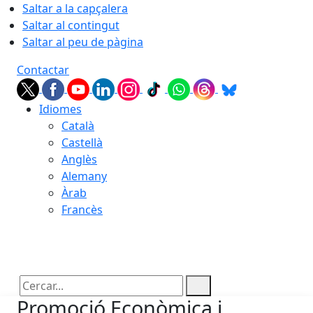
Saltar a la capçalera
Saltar al contingut
Saltar al peu de pàgina
Contactar
Idiomes
Català
Castellà
Anglès
Alemany
Àrab
Francès
08.08.2026 | 13:00
Cercar:
Promoció Econòmica i