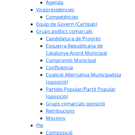
Agenda
Vicepresidències
Competències
Equip de Govern (Cartipàs)
Grups polítics comarcals
Candidatura de Progrés
Esquerra Republicana de
Catalunya-Acord Municipal
Compromís Municipal
Confluència
Coalició Alternativa Municipalista
(oposició)
Partido Popular/Partit Popular
(oposició)
Grups comarcals oposició
Retribucions
Mocions
Ple
Composició