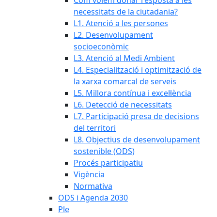
Com volem donar resposta a les
necessitats de la ciutadania?
L1. Atenció a les persones
L2. Desenvolupament
socioeconòmic
L3. Atenció al Medi Ambient
L4. Especialització i optimització de
la xarxa comarcal de serveis
L5. Millora contínua i excel·lència
L6. Detecció de necessitats
L7. Participació presa de decisions
del territori
L8. Objectius de desenvolupament
sostenible (ODS)
Procés participatiu
Vigència
Normativa
ODS i Agenda 2030
Ple