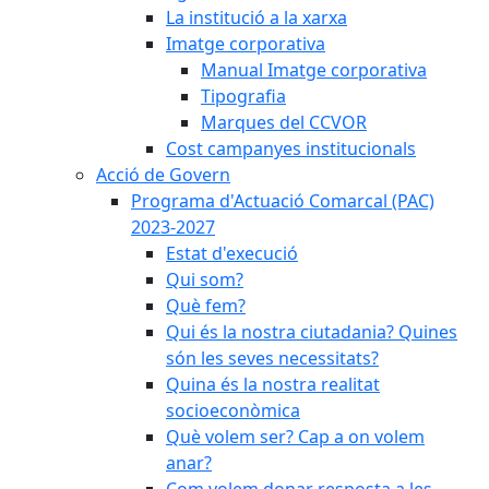
La institució a la xarxa
Imatge corporativa
Manual Imatge corporativa
Tipografia
Marques del CCVOR
Cost campanyes institucionals
Acció de Govern
Programa d'Actuació Comarcal (PAC)
2023-2027
Estat d'execució
Qui som?
Què fem?
Qui és la nostra ciutadania? Quines
són les seves necessitats?
Quina és la nostra realitat
socioeconòmica
Què volem ser? Cap a on volem
anar?