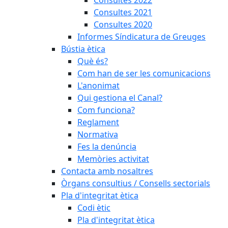
Consultes 2022
Consultes 2021
Consultes 2020
Informes Síndicatura de Greuges
Bústia ètica
Què és?
Com han de ser les comunicacions
L'anonimat
Qui gestiona el Canal?
Com funciona?
Reglament
Normativa
Fes la denúncia
Memòries activitat
Contacta amb nosaltres
Òrgans consultius / Consells sectorials
Pla d'integritat ètica
Codi ètic
Pla d'integritat ètica