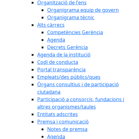
Organització de l'ens
Organigrama equip de govern
Organigrama tècnic
Alts càrrecs
Competències Gerència
Agenda
Decrets Gerència
Agenda de la institució
Codi de conducta
Portal transparència
Empleats/des públics/ques
Òrgans consultius i de participació
ciutadana
Participació a consorcis, fundacions i
altres organismes/taules
Entitats adscrites
Premsa i comunicació
Notes de premsa
Agenda