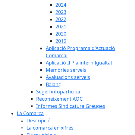
2024
2023
2022
2021
2020
2019
Aplicació Programa d'Actuació
Comarcal
Aplicació II Pla intern Igualtat
Memòries serveis
Avaluacions serveis
Balanç
Segell infoparticipa
Reconeixement AOC
Informes Sindicatura Greuges
La Comarca
Descripció
La comarca en xifres