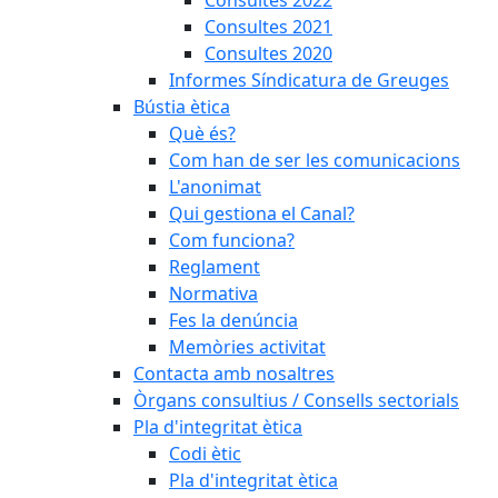
Consultes 2022
Consultes 2021
Consultes 2020
Informes Síndicatura de Greuges
Bústia ètica
Què és?
Com han de ser les comunicacions
L'anonimat
Qui gestiona el Canal?
Com funciona?
Reglament
Normativa
Fes la denúncia
Memòries activitat
Contacta amb nosaltres
Òrgans consultius / Consells sectorials
Pla d'integritat ètica
Codi ètic
Pla d'integritat ètica