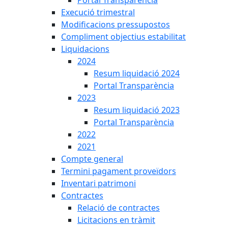
Portal Transparència
Execució trimestral
Modificacions pressupostos
Compliment objectius estabilitat
Liquidacions
2024
Resum liquidació 2024
Portal Transparència
2023
Resum liquidació 2023
Portal Transparència
2022
2021
Compte general
Termini pagament proveïdors
Inventari patrimoni
Contractes
Relació de contractes
Licitacions en tràmit