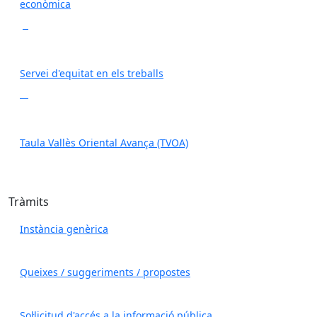
econòmica
Servei d'equitat en els treballs
Taula Vallès Oriental Avança (TVOA)
Tràmits
Instància genèrica
Queixes / suggeriments / propostes
Sol·licitud d'accés a la informació pública