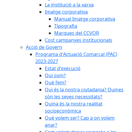
La institució a la xarxa
Imatge corporativa
Manual Imatge corporativa
Tipografia
Marques del CCVOR
Cost campanyes institucionals
Acció de Govern
Programa d'Actuació Comarcal (PAC)
2023-2027
Estat d'execució
Qui som?
Què fem?
Qui és la nostra ciutadania? Quines
són les seves necessitats?
Quina és la nostra realitat
socioeconòmica
Què volem ser? Cap a on volem
anar?