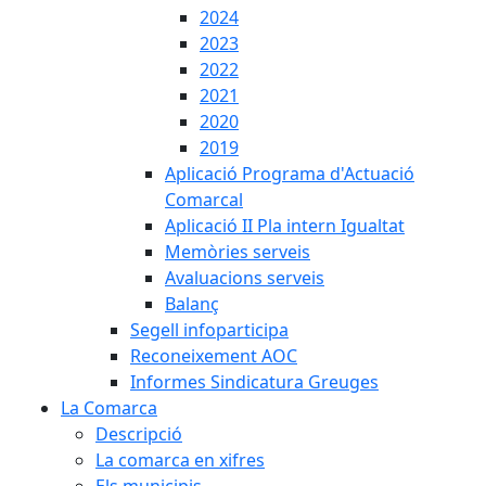
2024
2023
2022
2021
2020
2019
Aplicació Programa d'Actuació
Comarcal
Aplicació II Pla intern Igualtat
Memòries serveis
Avaluacions serveis
Balanç
Segell infoparticipa
Reconeixement AOC
Informes Sindicatura Greuges
La Comarca
Descripció
La comarca en xifres