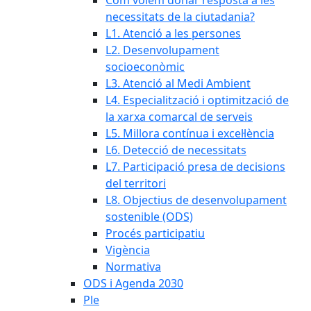
Com volem donar resposta a les
necessitats de la ciutadania?
L1. Atenció a les persones
L2. Desenvolupament
socioeconòmic
L3. Atenció al Medi Ambient
L4. Especialització i optimització de
la xarxa comarcal de serveis
L5. Millora contínua i excel·lència
L6. Detecció de necessitats
L7. Participació presa de decisions
del territori
L8. Objectius de desenvolupament
sostenible (ODS)
Procés participatiu
Vigència
Normativa
ODS i Agenda 2030
Ple