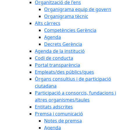
Organització de l'ens
Organigrama equip de govern
Organigrama tècnic
Alts càrrecs
Competències Gerència
Agenda
Decrets Gerència
Agenda de la institució
Codi de conducta
Portal transparència
Empleats/des públics/ques
Òrgans consultius i de participació
ciutadana
Participació a consorcis, fundacions i
altres organismes/taules
Entitats adscrites
Premsa i comunicació
Notes de premsa
Agenda