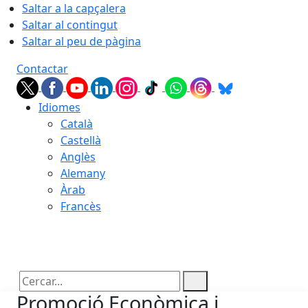
Saltar a la capçalera
Saltar al contingut
Saltar al peu de pàgina
Contactar
Idiomes
Català
Castellà
Anglès
Alemany
Àrab
Francès
09.08.2026 | 05:31
Cercar:
Promoció Econòmica i