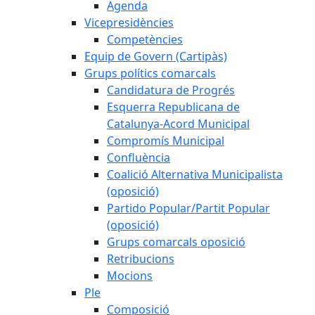
Agenda
Vicepresidències
Competències
Equip de Govern (Cartipàs)
Grups polítics comarcals
Candidatura de Progrés
Esquerra Republicana de
Catalunya-Acord Municipal
Compromís Municipal
Confluència
Coalició Alternativa Municipalista
(oposició)
Partido Popular/Partit Popular
(oposició)
Grups comarcals oposició
Retribucions
Mocions
Ple
Composició