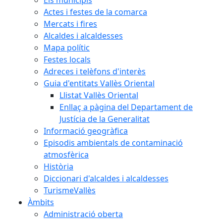
Els municipis
Actes i festes de la comarca
Mercats i fires
Alcaldes i alcaldesses
Mapa polític
Festes locals
Adreces i telèfons d'interès
Guia d'entitats Vallès Oriental
Llistat Vallès Oriental
Enllaç a pàgina del Departament de
Justícia de la Generalitat
Informació geogràfica
Episodis ambientals de contaminació
atmosfèrica
Història
Diccionari d'alcaldes i alcaldesses
TurismeVallès
Àmbits
Administració oberta