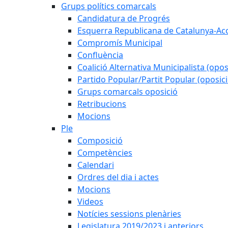
Grups polítics comarcals
Candidatura de Progrés
Esquerra Republicana de Catalunya-Ac
Compromís Municipal
Confluència
Coalició Alternativa Municipalista (opos
Partido Popular/Partit Popular (oposici
Grups comarcals oposició
Retribucions
Mocions
Ple
Composició
Competències
Calendari
Ordres del dia i actes
Mocions
Videos
Notícies sessions plenàries
Legislatura 2019/2023 i anteriors