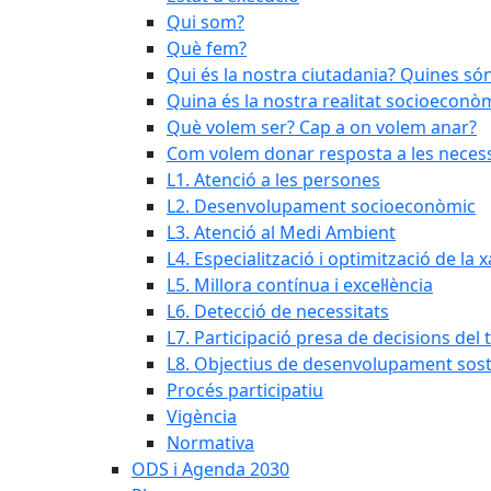
Qui som?
Què fem?
Qui és la nostra ciutadania? Quines són
Quina és la nostra realitat socioeconò
Què volem ser? Cap a on volem anar?
Com volem donar resposta a les necessi
L1. Atenció a les persones
L2. Desenvolupament socioeconòmic
L3. Atenció al Medi Ambient
L4. Especialització i optimització de la
L5. Millora contínua i excel·lència
L6. Detecció de necessitats
L7. Participació presa de decisions del t
L8. Objectius de desenvolupament sost
Procés participatiu
Vigència
Normativa
ODS i Agenda 2030