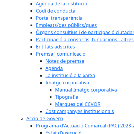
Agenda de la institució
Codi de conducta
Portal transparència
Empleats/des públics/ques
Òrgans consultius i de participació ciutada
Participació a consorcis, fundacions i altr
Entitats adscrites
Premsa i comunicació
Notes de premsa
Agenda
La institució a la xarxa
Imatge corporativa
Manual Imatge corporativa
Tipografia
Marques del CCVOR
Cost campanyes institucionals
Acció de Govern
Programa d'Actuació Comarcal (PAC) 2023-
Estat d'execució