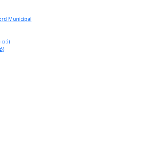
ord Municipal
ició)
ó)