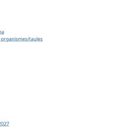
na
es organismes/taules
2027