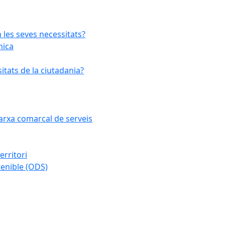
 les seves necessitats?
mica
tats de la ciutadania?
 xarxa comarcal de serveis
erritori
enible (ODS)