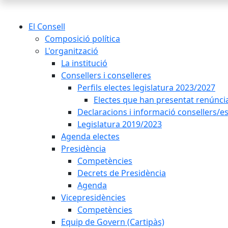
El Consell
Composició política
L'organització
La institució
Consellers i conselleres
Perfils electes legislatura 2023/2027
Electes que han presentat renúnci
Declaracions i informació consellers/es
Legislatura 2019/2023
Agenda electes
Presidència
Competències
Decrets de Presidència
Agenda
Vicepresidències
Competències
Equip de Govern (Cartipàs)