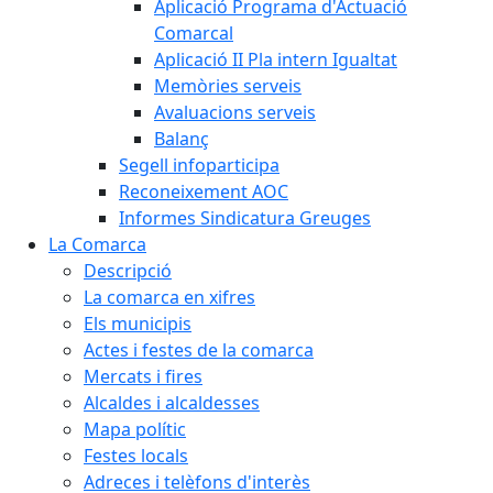
Aplicació Programa d'Actuació
Comarcal
Aplicació II Pla intern Igualtat
Memòries serveis
Avaluacions serveis
Balanç
Segell infoparticipa
Reconeixement AOC
Informes Sindicatura Greuges
La Comarca
Descripció
La comarca en xifres
Els municipis
Actes i festes de la comarca
Mercats i fires
Alcaldes i alcaldesses
Mapa polític
Festes locals
Adreces i telèfons d'interès