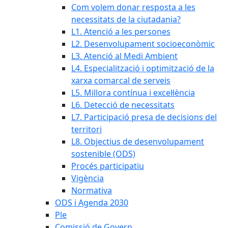
Com volem donar resposta a les
necessitats de la ciutadania?
L1. Atenció a les persones
L2. Desenvolupament socioeconòmic
L3. Atenció al Medi Ambient
L4. Especialització i optimització de la
xarxa comarcal de serveis
L5. Millora contínua i excel·lència
L6. Detecció de necessitats
L7. Participació presa de decisions del
territori
L8. Objectius de desenvolupament
sostenible (ODS)
Procés participatiu
Vigència
Normativa
ODS i Agenda 2030
Ple
Comissió de Govern