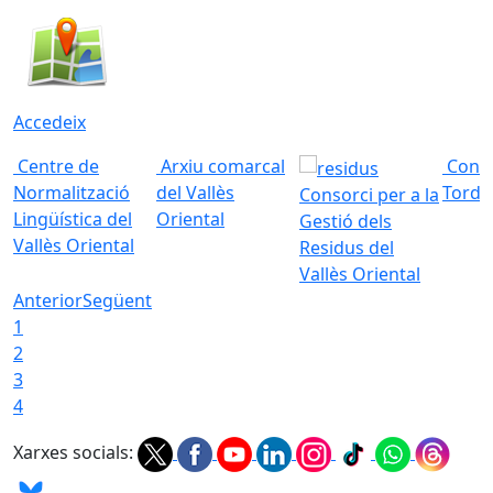
Accedeix
Centre de
Arxiu comarcal
Conso
Normalització
del Vallès
Torde
Consorci per a la
Lingüística del
Oriental
Gestió dels
Vallès Oriental
Residus del
Vallès Oriental
Anterior
Següent
1
2
3
4
Xarxes socials: