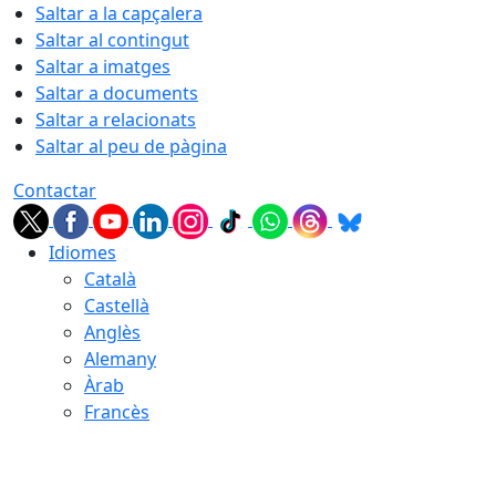
Saltar a la capçalera
Saltar al contingut
Saltar a imatges
Saltar a documents
Saltar a relacionats
Saltar al peu de pàgina
Contactar
Idiomes
Català
Castellà
Anglès
Alemany
Àrab
Francès
08.08.2026 | 16:07