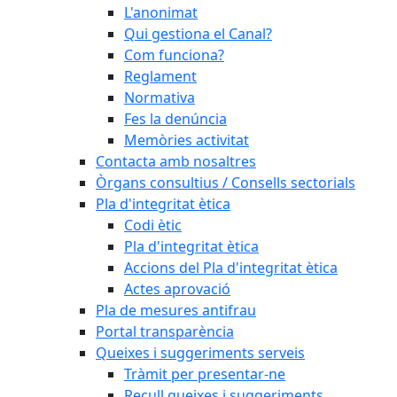
L'anonimat
Qui gestiona el Canal?
Com funciona?
Reglament
Normativa
Fes la denúncia
Memòries activitat
Contacta amb nosaltres
Òrgans consultius / Consells sectorials
Pla d'integritat ètica
Codi ètic
Pla d'integritat ètica
Accions del Pla d'integritat ètica
Actes aprovació
Pla de mesures antifrau
Portal transparència
Queixes i suggeriments serveis
Tràmit per presentar-ne
Recull queixes i suggeriments