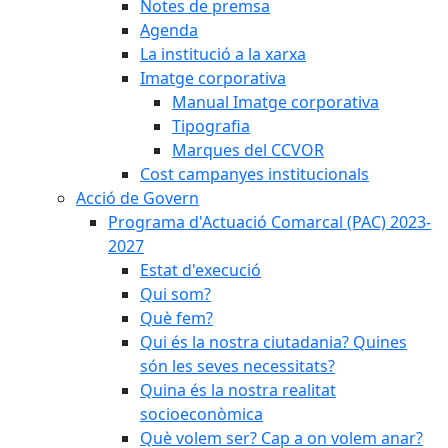
Notes de premsa
Agenda
La institució a la xarxa
Imatge corporativa
Manual Imatge corporativa
Tipografia
Marques del CCVOR
Cost campanyes institucionals
Acció de Govern
Programa d'Actuació Comarcal (PAC) 2023-
2027
Estat d'execució
Qui som?
Què fem?
Qui és la nostra ciutadania? Quines
són les seves necessitats?
Quina és la nostra realitat
socioeconòmica
Què volem ser? Cap a on volem anar?