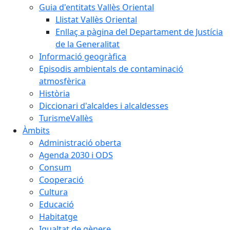
Guia d'entitats Vallès Oriental
Llistat Vallès Oriental
Enllaç a pàgina del Departament de Justícia
de la Generalitat
Informació geogràfica
Episodis ambientals de contaminació
atmosfèrica
Història
Diccionari d'alcaldes i alcaldesses
TurismeVallès
Àmbits
Administració oberta
Agenda 2030 i ODS
Consum
Cooperació
Cultura
Educació
Habitatge
Igualtat de gènere