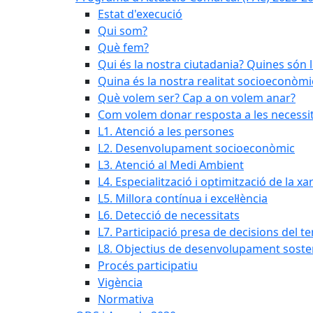
Estat d'execució
Qui som?
Què fem?
Qui és la nostra ciutadania? Quines són 
Quina és la nostra realitat socioeconòmi
Què volem ser? Cap a on volem anar?
Com volem donar resposta a les necessit
L1. Atenció a les persones
L2. Desenvolupament socioeconòmic
L3. Atenció al Medi Ambient
L4. Especialització i optimització de la x
L5. Millora contínua i excel·lència
L6. Detecció de necessitats
L7. Participació presa de decisions del ter
L8. Objectius de desenvolupament soste
Procés participatiu
Vigència
Normativa