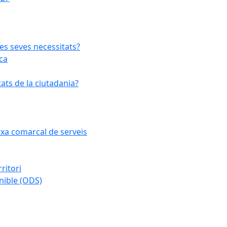
les seves necessitats?
ca
ats de la ciutadania?
arxa comarcal de serveis
ritori
nible (ODS)