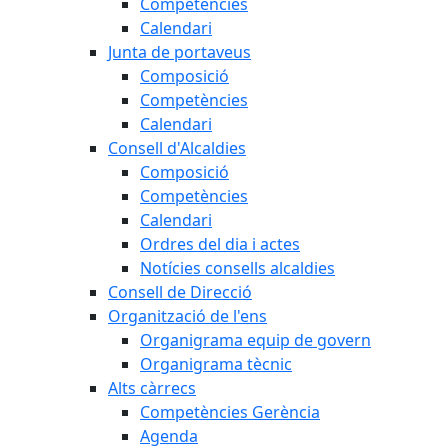
Competències
Calendari
Junta de portaveus
Composició
Competències
Calendari
Consell d'Alcaldies
Composició
Competències
Calendari
Ordres del dia i actes
Notícies consells alcaldies
Consell de Direcció
Organització de l'ens
Organigrama equip de govern
Organigrama tècnic
Alts càrrecs
Competències Gerència
Agenda