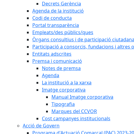
Decrets Gerència
Agenda de la institució
Codi de conducta
Portal transparència
Empleats/des públics/ques
Òrgans consultius i de participació ciutadan
Participació a consorcis, fundacions i altres
Entitats adscrites
Premsa i comunicació
Notes de premsa
Agenda
La institució a la xarxa
Imatge corporativa
Manual Imatge corporativa
Tipografia
Marques del CCVOR
Cost campanyes institucionals
Acció de Govern
Programa d'Actuació Comarcal (PAC) 2023-2