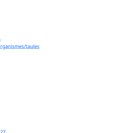
a
 organismes/taules
027