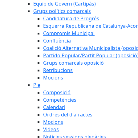
Equip de Govern (Cartipàs)
Grups polítics comarcals
Candidatura de Progrés
Esquerra Republicana de Catalunya-Acor
Compromís Municipal
Confluència
Coalició Alternativa Municipalista (oposic
Partido Popular/Partit Popular (oposició
Grups comarcals oposició
Retribucions
Mocions
Ple
Composició
Competències
Calendari
Ordres del dia i actes
Mocions
Videos
Notícies sessions plenàries