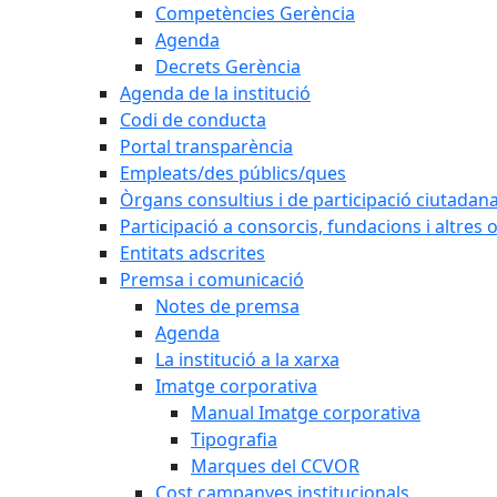
Competències Gerència
Agenda
Decrets Gerència
Agenda de la institució
Codi de conducta
Portal transparència
Empleats/des públics/ques
Òrgans consultius i de participació ciutadan
Participació a consorcis, fundacions i altres
Entitats adscrites
Premsa i comunicació
Notes de premsa
Agenda
La institució a la xarxa
Imatge corporativa
Manual Imatge corporativa
Tipografia
Marques del CCVOR
Cost campanyes institucionals