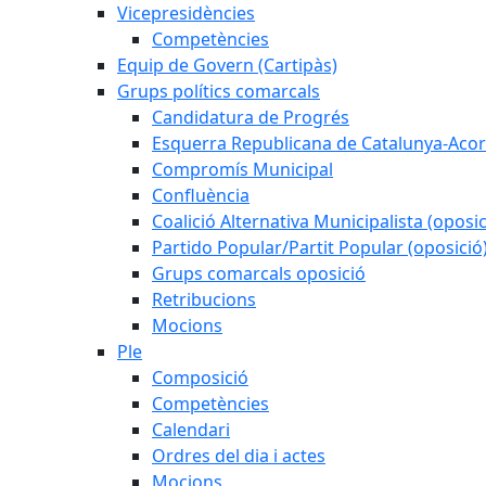
Vicepresidències
Competències
Equip de Govern (Cartipàs)
Grups polítics comarcals
Candidatura de Progrés
Esquerra Republicana de Catalunya-Acor
Compromís Municipal
Confluència
Coalició Alternativa Municipalista (oposic
Partido Popular/Partit Popular (oposició
Grups comarcals oposició
Retribucions
Mocions
Ple
Composició
Competències
Calendari
Ordres del dia i actes
Mocions