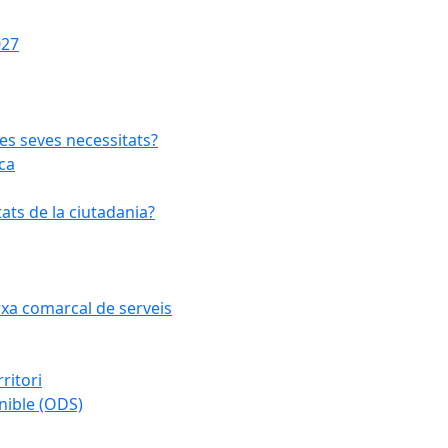
027
les seves necessitats?
ca
ats de la ciutadania?
arxa comarcal de serveis
ritori
nible (ODS)