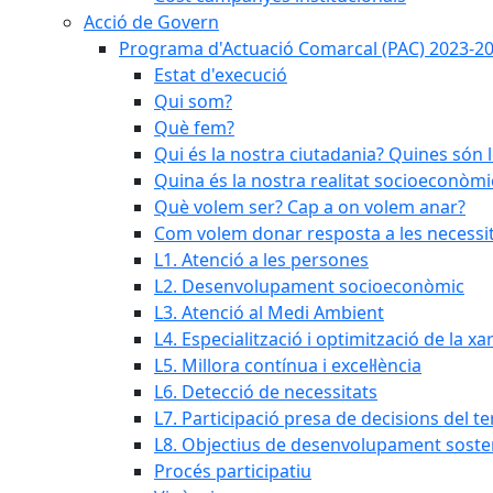
Acció de Govern
Programa d'Actuació Comarcal (PAC) 2023-2
Estat d'execució
Qui som?
Què fem?
Qui és la nostra ciutadania? Quines són 
Quina és la nostra realitat socioeconòmi
Què volem ser? Cap a on volem anar?
Com volem donar resposta a les necessit
L1. Atenció a les persones
L2. Desenvolupament socioeconòmic
L3. Atenció al Medi Ambient
L4. Especialització i optimització de la x
L5. Millora contínua i excel·lència
L6. Detecció de necessitats
L7. Participació presa de decisions del ter
L8. Objectius de desenvolupament soste
Procés participatiu