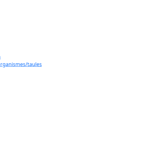
a
 organismes/taules