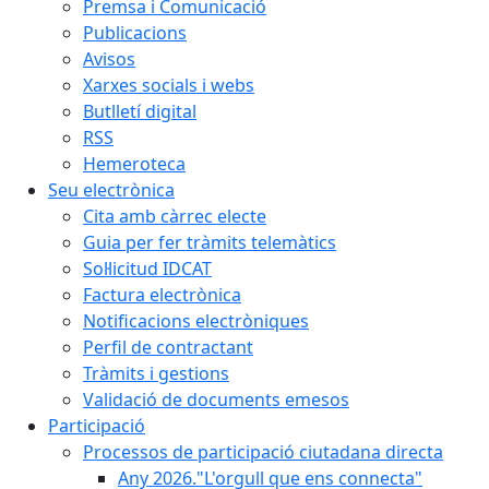
Premsa i Comunicació
Publicacions
Avisos
Xarxes socials i webs
Butlletí digital
RSS
Hemeroteca
Seu electrònica
Cita amb càrrec electe
Guia per fer tràmits telemàtics
Sol·licitud IDCAT
Factura electrònica
Notificacions electròniques
Perfil de contractant
Tràmits i gestions
Validació de documents emesos
Participació
Processos de participació ciutadana directa
Any 2026."L'orgull que ens connecta"