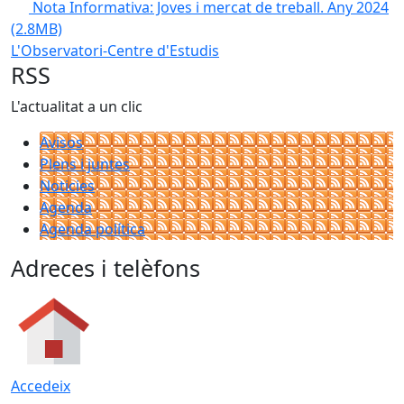
Nota Informativa: Joves i mercat de treball. Any 2024
(2.8MB)
L'Observatori-Centre d'Estudis
RSS
L'actualitat a un clic
Avisos
Plens i juntes
Noticies
Agenda
Agenda política
Adreces i telèfons
Accedeix