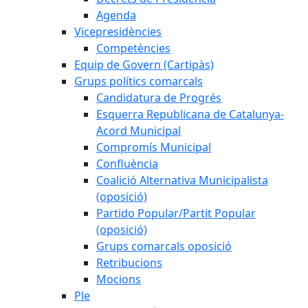
Agenda
Vicepresidències
Competències
Equip de Govern (Cartipàs)
Grups polítics comarcals
Candidatura de Progrés
Esquerra Republicana de Catalunya-
Acord Municipal
Compromís Municipal
Confluència
Coalició Alternativa Municipalista
(oposició)
Partido Popular/Partit Popular
(oposició)
Grups comarcals oposició
Retribucions
Mocions
Ple