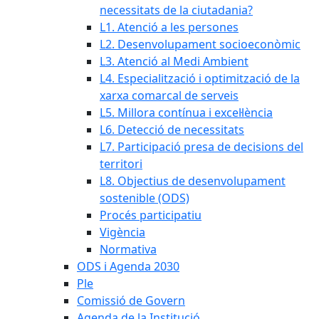
necessitats de la ciutadania?
L1. Atenció a les persones
L2. Desenvolupament socioeconòmic
L3. Atenció al Medi Ambient
L4. Especialització i optimització de la
xarxa comarcal de serveis
L5. Millora contínua i excel·lència
L6. Detecció de necessitats
L7. Participació presa de decisions del
territori
L8. Objectius de desenvolupament
sostenible (ODS)
Procés participatiu
Vigència
Normativa
ODS i Agenda 2030
Ple
Comissió de Govern
Agenda de la Institució