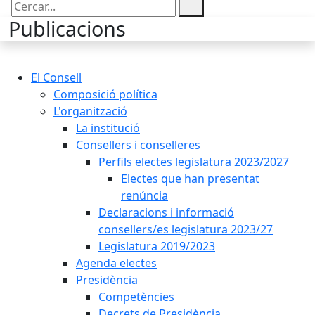
Cercar:
Publicacions
El Consell
Composició política
L'organització
La institució
Consellers i conselleres
Perfils electes legislatura 2023/2027
Electes que han presentat
renúncia
Declaracions i informació
consellers/es legislatura 2023/27
Legislatura 2019/2023
Agenda electes
Presidència
Competències
Decrets de Presidència