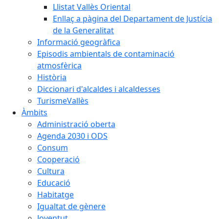
Llistat Vallès Oriental
Enllaç a pàgina del Departament de Justícia
de la Generalitat
Informació geogràfica
Episodis ambientals de contaminació
atmosfèrica
Història
Diccionari d'alcaldes i alcaldesses
TurismeVallès
Àmbits
Administració oberta
Agenda 2030 i ODS
Consum
Cooperació
Cultura
Educació
Habitatge
Igualtat de gènere
Joventut