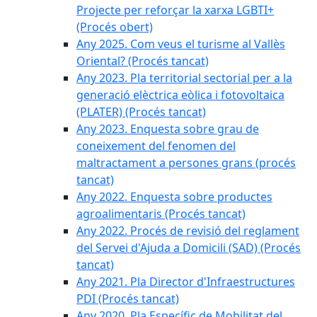
Projecte per reforçar la xarxa LGBTI+
(Procés obert)
Any 2025. Com veus el turisme al Vallès
Oriental? (Procés tancat)
Any 2023. Pla territorial sectorial per a la
generació elèctrica eòlica i fotovoltaica
(PLATER) (Procés tancat)
Any 2023. Enquesta sobre grau de
coneixement del fenomen del
maltractament a persones grans (procés
tancat)
Any 2022. Enquesta sobre productes
agroalimentaris (Procés tancat)
Any 2022. Procés de revisió del reglament
del Servei d'Ajuda a Domicili (SAD) (Procés
tancat)
Any 2021. Pla Director d'Infraestructures
PDI (Procés tancat)
Any 2020. Pla Específic de Mobilitat del