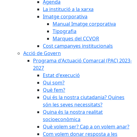
Agenda
La institució a la xarxa
Imatge corporativa
Manual Imatge corporativa
Tipografia
Marques del CCVOR
Cost campanyes institucionals
Acció de Govern
Programa d'Actuació Comarcal (PAC) 2023-
2027
Estat d'execució
Qui som?
Què fem?
Qui és la nostra ciutadania? Quines
són les seves necessitats?
Quina és la nostra realitat
socioeconòmica
Què volem ser? Cap a on volem anar?
Com volem donar resposta a les