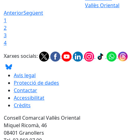
Vallès Oriental
Anterior
Següent
1
2
3
4
Xarxes socials:
Avis legal
Protecció de dades
Contactar
Accessibilitat
Crèdits
Consell Comarcal Vallès Oriental
Miquel Ricomà, 46
08401 Granollers