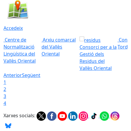
Accedeix
Centre de
Arxiu comarcal
Conso
Normalització
del Vallès
Torde
Consorci per a la
Lingüística del
Oriental
Gestió dels
Vallès Oriental
Residus del
Vallès Oriental
Anterior
Següent
1
2
3
4
Xarxes socials: