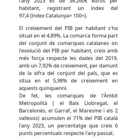
l'any 2023 és de 36.260€ euros per
habitant, registrant un índex del
97,4 (índex Catalunya= 100=).
El creixement del PIB per habitant s'ha
situat en el 4,89%. La comarca forma part
del conjunt de comarques catalanes on
l'evolució del PIB per habitant, creix amb
més força respecte les dades del 2019,
amb un 7,92% de creixement, per damunt
de la xifra del conjunt del país, que es
situa en el 5,98% de creixement en
aquests quinquenni.
De fet, les comarques de l'Àmbit
Metropolità ( el Baix Llobregat, el
Barcelonès, el Garraf, el Maresme i els 2
vallesos) acumulen el 71% del PIB català
l'any 2023, un percentatge que creix 6
punts percentuals respecte l'any passat.