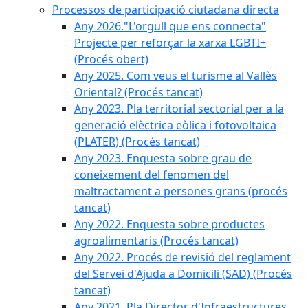
Processos de participació ciutadana directa
Any 2026."L'orgull que ens connecta"
Projecte per reforçar la xarxa LGBTI+
(Procés obert)
Any 2025. Com veus el turisme al Vallès
Oriental? (Procés tancat)
Any 2023. Pla territorial sectorial per a la
generació elèctrica eòlica i fotovoltaica
(PLATER) (Procés tancat)
Any 2023. Enquesta sobre grau de
coneixement del fenomen del
maltractament a persones grans (procés
tancat)
Any 2022. Enquesta sobre productes
agroalimentaris (Procés tancat)
Any 2022. Procés de revisió del reglament
del Servei d'Ajuda a Domicili (SAD) (Procés
tancat)
Any 2021. Pla Director d'Infraestructures