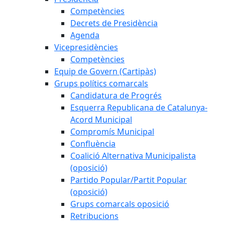
Competències
Decrets de Presidència
Agenda
Vicepresidències
Competències
Equip de Govern (Cartipàs)
Grups polítics comarcals
Candidatura de Progrés
Esquerra Republicana de Catalunya-
Acord Municipal
Compromís Municipal
Confluència
Coalició Alternativa Municipalista
(oposició)
Partido Popular/Partit Popular
(oposició)
Grups comarcals oposició
Retribucions