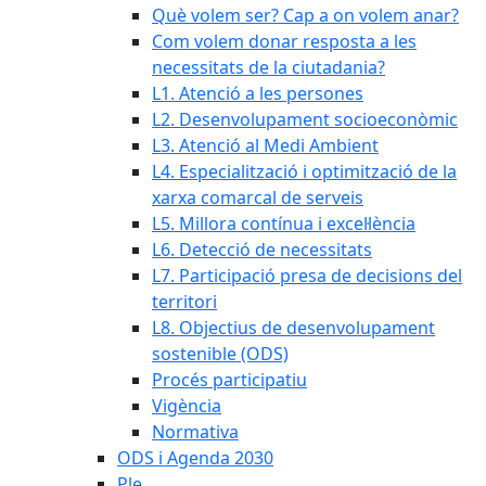
Què volem ser? Cap a on volem anar?
Com volem donar resposta a les
necessitats de la ciutadania?
L1. Atenció a les persones
L2. Desenvolupament socioeconòmic
L3. Atenció al Medi Ambient
L4. Especialització i optimització de la
xarxa comarcal de serveis
L5. Millora contínua i excel·lència
L6. Detecció de necessitats
L7. Participació presa de decisions del
territori
L8. Objectius de desenvolupament
sostenible (ODS)
Procés participatiu
Vigència
Normativa
ODS i Agenda 2030
Ple