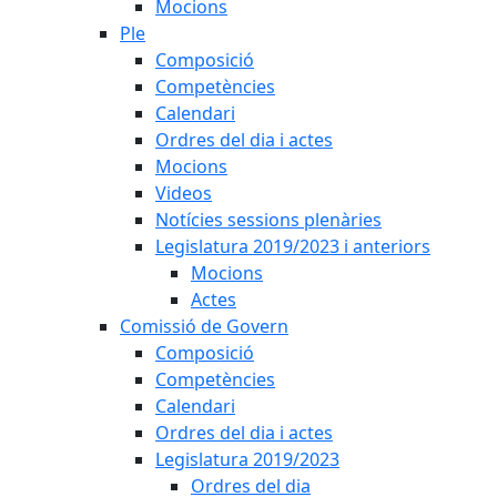
Mocions
Ple
Composició
Competències
Calendari
Ordres del dia i actes
Mocions
Videos
Notícies sessions plenàries
Legislatura 2019/2023 i anteriors
Mocions
Actes
Comissió de Govern
Composició
Competències
Calendari
Ordres del dia i actes
Legislatura 2019/2023
Ordres del dia