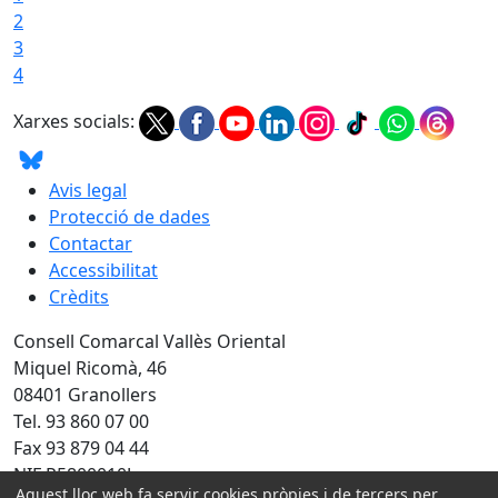
2
3
4
Xarxes socials:
Avis legal
Protecció de dades
Contactar
Accessibilitat
Crèdits
Consell Comarcal Vallès Oriental
Miquel Ricomà, 46
08401 Granollers
Tel. 93 860 07 00
Fax 93 879 04 44
NIF P5800010J
Aquest lloc web fa servir cookies pròpies i de tercers per