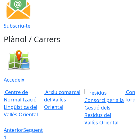
Subscriu-te
Plànol / Carrers
Accedeix
Centre de
Arxiu comarcal
Conso
Normalització
del Vallès
Torde
Consorci per a la
Lingüística del
Oriental
Gestió dels
Vallès Oriental
Residus del
Vallès Oriental
Anterior
Següent
1