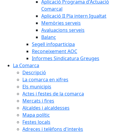
Aplicació Programa d'Actuació
Comarcal
Aplicació II Pla intern Igualtat
Memòries serveis
Avaluacions serveis
Balanç
Segell infoparticipa
Reconeixement AOC
Informes Sindicatura Greuges
La Comarca
Descripció
La comarca en xifres
Els municipis
Actes i festes de la comarca
Mercats i fires
Alcaldes i alcaldesses
Mapa polític
Festes locals
Adreces i telèfons d'interès