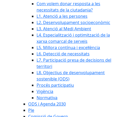
Com volem donar resposta a les
necessitats de la ciutadania?
L1. Atenció a les persones
L2. Desenvolupament socioeconòmic
L3. Atenció al Medi Ambient
L4. Especialització i optimització de la
xarxa comarcal de serveis
L5. Millora contínua i excel·lència
L6. Detecció de necessitats
L7. Participació presa de decisions del
territori
L8. Objectius de desenvolupament
sostenible (ODS)
Procés participatiu
Vigència
Normativa
ODS i Agenda 2030
Ple
Comissió de Govern