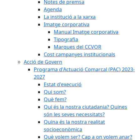
Notes de premsa
Agenda
La institució a la xarxa
Imatge corporativa
Manual Imatge corporativa
Tipografia
Marques del CCVOR
Cost campanyes institucionals
Acció de Govern
Programa d'Actuació Comarcal (PAC) 2023-
2027
Estat d'execució
Qui som?
Què fem?
Qui és la nostra ciutadania? Quines
són les seves necessitats?
Quina és la nostra realitat
socioeconòmica
Què volem ser? Cap a on volem anar?