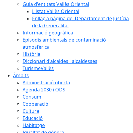
Guia d'entitats Vallès Oriental
Llistat Vallès Oriental
Enllaç a pàgina del Departament de Justícia
de la Generalitat
Informació geogràfica
Episodis ambientals de contaminació
atmosfèrica
Història
Diccionari d'alcaldes i alcaldesses
TurismeVallès
Àmbits
Administració oberta
Agenda 2030 i ODS
Consum
Cooperació
Cultura
Educació
Habitatge
Igualtat de gènere