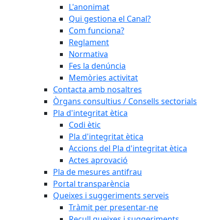
L'anonimat
Qui gestiona el Canal?
Com funciona?
Reglament
Normativa
Fes la denúncia
Memòries activitat
Contacta amb nosaltres
Òrgans consultius / Consells sectorials
Pla d'integritat ètica
Codi ètic
Pla d'integritat ètica
Accions del Pla d'integritat ètica
Actes aprovació
Pla de mesures antifrau
Portal transparència
Queixes i suggeriments serveis
Tràmit per presentar-ne
Recull queixes i suggeriments