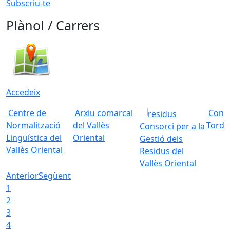
Subscriu-te
Plànol / Carrers
Accedeix
Centre de
Arxiu comarcal
Conso
Normalització
del Vallès
Torde
Consorci per a la
Lingüística del
Oriental
Gestió dels
Vallès Oriental
Residus del
Vallès Oriental
Anterior
Següent
1
2
3
4