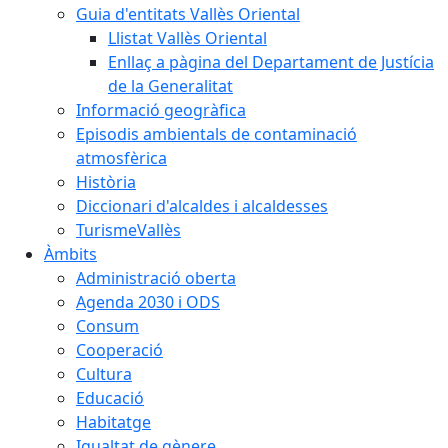
Guia d'entitats Vallès Oriental
Llistat Vallès Oriental
Enllaç a pàgina del Departament de Justícia
de la Generalitat
Informació geogràfica
Episodis ambientals de contaminació
atmosfèrica
Història
Diccionari d'alcaldes i alcaldesses
TurismeVallès
Àmbits
Administració oberta
Agenda 2030 i ODS
Consum
Cooperació
Cultura
Educació
Habitatge
Igualtat de gènere