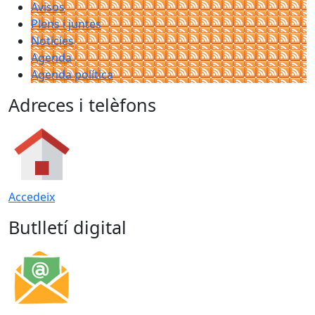
Avisos
Plens i juntes
Noticies
Agenda
Agenda política
Adreces i telèfons
Accedeix
Butlletí digital