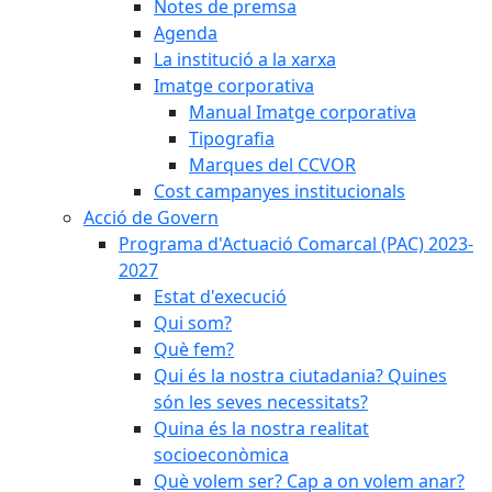
Notes de premsa
Agenda
La institució a la xarxa
Imatge corporativa
Manual Imatge corporativa
Tipografia
Marques del CCVOR
Cost campanyes institucionals
Acció de Govern
Programa d'Actuació Comarcal (PAC) 2023-
2027
Estat d'execució
Qui som?
Què fem?
Qui és la nostra ciutadania? Quines
són les seves necessitats?
Quina és la nostra realitat
socioeconòmica
Què volem ser? Cap a on volem anar?