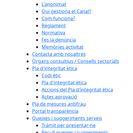
L'anonimat
Qui gestiona el Canal?
Com funciona?
Reglament
Normativa
Fes la denúncia
Memòries activitat
Contacta amb nosaltres
Òrgans consultius / Consells sectorials
Pla d'integritat ètica
Codi ètic
Pla d'integritat ètica
Accions del Pla d'integritat ètica
Actes aprovació
Pla de mesures antifrau
Portal transparència
Queixes i suggeriments serveis
Tràmit per presentar-ne
Recull queixes i suggeriments