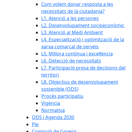
Com volem donar resposta a les
necessitats de la ciutadania?
L1. Atenció a les persones
L2. Desenvolupament socioeconòmic
L3. Atenció al Medi Ambient
L4. Especialització i optimització de la
xarxa comarcal de serveis
L5. Millora contínua i excel·lència
L6. Detecció de necessitats
L7. Participació presa de decisions del
territori
L8. Objectius de desenvolupament
sostenible (ODS)
Procés participatiu
Vigència
Normativa
ODS i Agenda 2030
Ple
Comissió de Govern