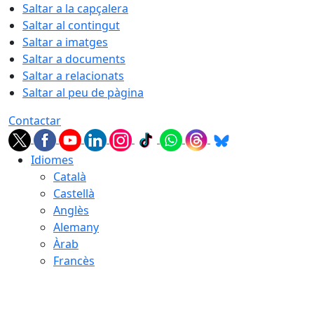
Saltar a la capçalera
Saltar al contingut
Saltar a imatges
Saltar a documents
Saltar a relacionats
Saltar al peu de pàgina
Contactar
Idiomes
Català
Castellà
Anglès
Alemany
Àrab
Francès
08.08.2026 | 19:02