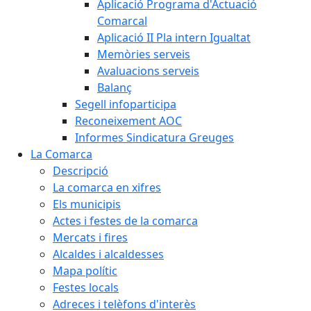
Aplicació Programa d'Actuació
Comarcal
Aplicació II Pla intern Igualtat
Memòries serveis
Avaluacions serveis
Balanç
Segell infoparticipa
Reconeixement AOC
Informes Sindicatura Greuges
La Comarca
Descripció
La comarca en xifres
Els municipis
Actes i festes de la comarca
Mercats i fires
Alcaldes i alcaldesses
Mapa polític
Festes locals
Adreces i telèfons d'interès