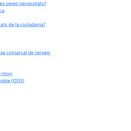
les seves necessitats?
ca
ats de la ciutadania?
arxa comarcal de serveis
ritori
nible (ODS)