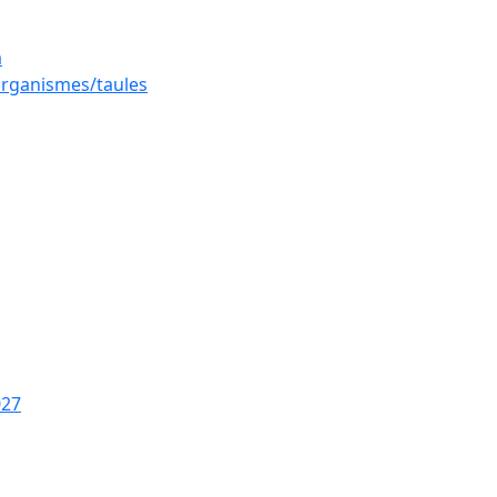
a
 organismes/taules
027