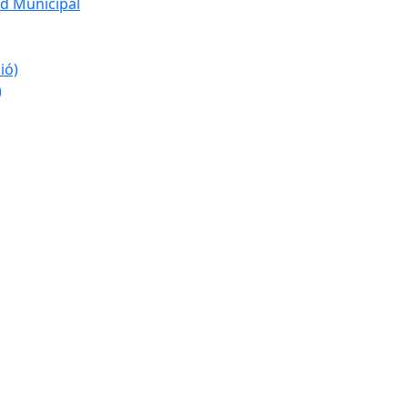
d Municipal
ió)
)