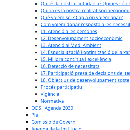
Qui és la nostra ciutadania? Quines són 
Quina és la nostra realitat socioeconòmi
Què volem ser? Cap a on volem anar?
Com volem donar resposta a les necessit
L1. Atenció a les persones
L2. Desenvolupament socioeconòmic
L3. Atenció al Medi Ambient
L4. Especialització i optimització de la x
L5. Millora contínua i excel·lència
L6. Detecció de necessitats
L7. Participació presa de decisions del ter
L8. Objectius de desenvolupament soste
Procés participatiu
Vigència
Normativa
ODS i Agenda 2030
Ple
Comissió de Govern
Agenda de la Institució