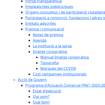
Portal transparència
Empleats/des públics/ques
Òrgans consultius i de participació ciutadan
Participació a consorcis, fundacions i altres
Entitats adscrites
Premsa i comunicació
Notes de premsa
Agenda
La institució a la xarxa
Imatge corporativa
Manual Imatge corporativa
Tipografia
Marques del CCVOR
Cost campanyes institucionals
Acció de Govern
Programa d'Actuació Comarcal (PAC) 2023-2
Estat d'execució
Qui som?
Què fem?