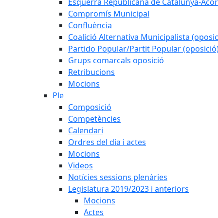
Esquerra Republicana de Catalunya-Acor
Compromís Municipal
Confluència
Coalició Alternativa Municipalista (oposic
Partido Popular/Partit Popular (oposició
Grups comarcals oposició
Retribucions
Mocions
Ple
Composició
Competències
Calendari
Ordres del dia i actes
Mocions
Videos
Notícies sessions plenàries
Legislatura 2019/2023 i anteriors
Mocions
Actes