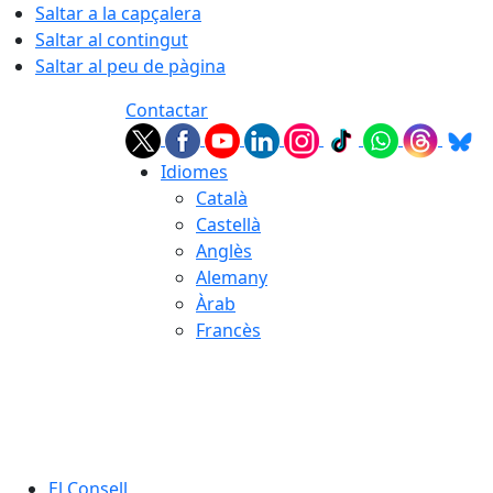
Saltar a la capçalera
Saltar al contingut
Saltar al peu de pàgina
Contactar
Idiomes
Català
Castellà
Anglès
Alemany
Àrab
Francès
07.08.2026 | 09:16
El Consell