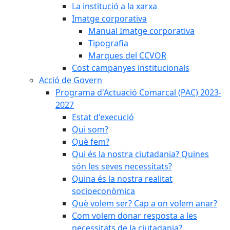
La institució a la xarxa
Imatge corporativa
Manual Imatge corporativa
Tipografia
Marques del CCVOR
Cost campanyes institucionals
Acció de Govern
Programa d'Actuació Comarcal (PAC) 2023-
2027
Estat d'execució
Qui som?
Què fem?
Qui és la nostra ciutadania? Quines
són les seves necessitats?
Quina és la nostra realitat
socioeconòmica
Què volem ser? Cap a on volem anar?
Com volem donar resposta a les
necessitats de la ciutadania?