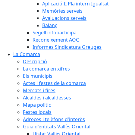
Aplicació II Pla intern Igualtat
Memòries serveis
Avaluacions serveis
Balanç
Segell infoparticipa
Reconeixement AOC
Informes Sindicatura Greuges
La Comarca
Descripció
La comarca en xifres
Els municipis
Actes i festes de la comarca
Mercats i fires
Alcaldes i alcaldesses
Mapa polític
Festes locals
Adreces i telèfons d'interès
Guia d'entitats Vallès Oriental
Llistat Vallès Oriental