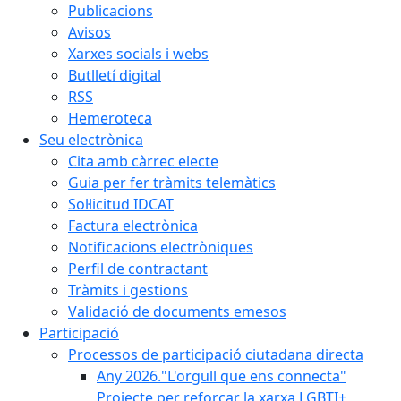
Publicacions
Avisos
Xarxes socials i webs
Butlletí digital
RSS
Hemeroteca
Seu electrònica
Cita amb càrrec electe
Guia per fer tràmits telemàtics
Sol·licitud IDCAT
Factura electrònica
Notificacions electròniques
Perfil de contractant
Tràmits i gestions
Validació de documents emesos
Participació
Processos de participació ciutadana directa
Any 2026."L'orgull que ens connecta"
Projecte per reforçar la xarxa LGBTI+