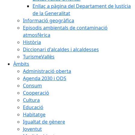
Enllaç a pàgina del Departament de Justícia
de la Generalitat
Informació geogràfica
Episodis ambientals de contaminació
atmosfèrica
Història
Diccionari d'alcaldes i alcaldesses
TurismeVallès
Àmbits
Administració oberta
Agenda 2030 i ODS
Consum
Cooperació
Cultura
Educació
Habitatge
Igualtat de gènere
Joventut