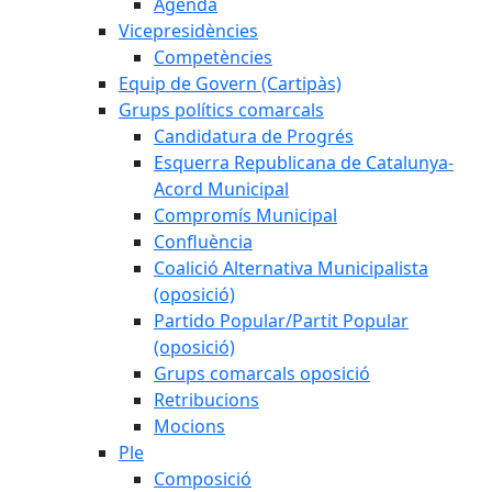
Agenda
Vicepresidències
Competències
Equip de Govern (Cartipàs)
Grups polítics comarcals
Candidatura de Progrés
Esquerra Republicana de Catalunya-
Acord Municipal
Compromís Municipal
Confluència
Coalició Alternativa Municipalista
(oposició)
Partido Popular/Partit Popular
(oposició)
Grups comarcals oposició
Retribucions
Mocions
Ple
Composició