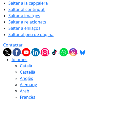
Saltar a la capçalera
Saltar al contingut
Saltar a imatges
Saltar a relacionats
Saltar a enllaços
Saltar al peu de pàgina
Contactar
Idiomes
Català
Castellà
Anglès
Alemany
Àrab
Francès
09.08.2026 | 08:00