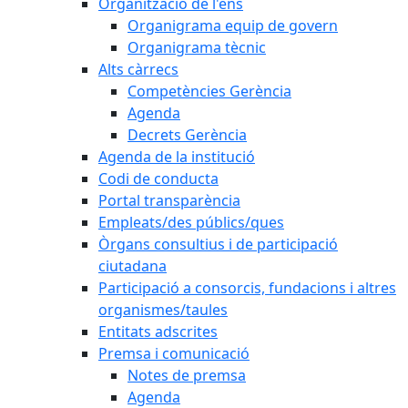
Organització de l'ens
Organigrama equip de govern
Organigrama tècnic
Alts càrrecs
Competències Gerència
Agenda
Decrets Gerència
Agenda de la institució
Codi de conducta
Portal transparència
Empleats/des públics/ques
Òrgans consultius i de participació
ciutadana
Participació a consorcis, fundacions i altres
organismes/taules
Entitats adscrites
Premsa i comunicació
Notes de premsa
Agenda