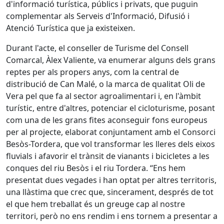
d'informació turística, públics i privats, que puguin
complementar als Serveis d'Informació, Difusió i
Atenció Turística que ja existeixen.
Durant l'acte, el conseller de Turisme del Consell
Comarcal, Àlex Valiente, va enumerar alguns dels grans
reptes per als propers anys, com la central de
distribució de Can Malé, o la marca de qualitat Oli de
Vera pel que fa al sector agroalimentari i, en l'àmbit
turístic, entre d'altres, potenciar el cicloturisme, posant
com una de les grans fites aconseguir fons europeus
per al projecte, elaborat conjuntament amb el Consorci
Besòs-Tordera, que vol transformar les lleres dels eixos
fluvials i afavorir el trànsit de vianants i bicicletes a les
conques del riu Besòs i el riu Tordera. “Ens hem
presentat dues vegades i han optat per altres territoris,
una llàstima que crec que, sincerament, després de tot
el que hem treballat és un greuge cap al nostre
territori, però no ens rendim i ens tornem a presentar a