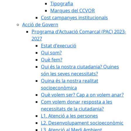
Tipografia
Marques del CCVOR
Cost campanyes institucionals
Acció de Govern
Programa d'Actuació Comarcal (PAC) 2023-
2027
Estat d'execució
Qui som?
Què fem?
Qui és la nostra ciutadania? Quines
són les seves necessitats?
Quina és la nostra realitat
socioeconòmica
Què volem ser? Cap a on volem anar?
Com volem donar resposta a les
necessitats de la ciutadania?
L1. Atenció a les persones
L2. Desenvolupament socioeconòmic
L3. Atenció al Medi Ambient