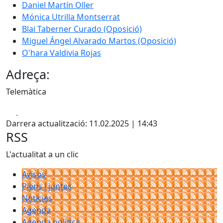
Daniel Martín Oller
Mónica Utrilla Montserrat
Blai Taberner Curado (Oposició)
Miguel Ángel Alvarado Martos (Oposició)
O'hara Valdivia Rojas
Adreça:
Telemàtica
Facebook
X
Darrera actualització: 11.02.2025 | 14:43
RSS
L'actualitat a un clic
Avisos
Plens i juntes
Noticies
Agenda
Agenda política