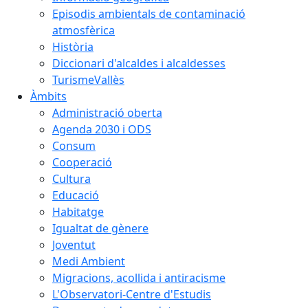
Episodis ambientals de contaminació
atmosfèrica
Història
Diccionari d'alcaldes i alcaldesses
TurismeVallès
Àmbits
Administració oberta
Agenda 2030 i ODS
Consum
Cooperació
Cultura
Educació
Habitatge
Igualtat de gènere
Joventut
Medi Ambient
Migracions, acollida i antiracisme
L'Observatori-Centre d'Estudis