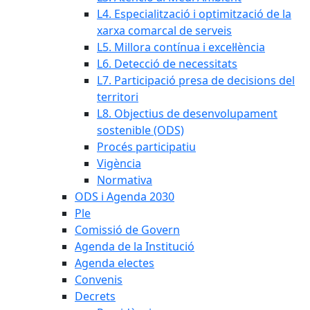
L4. Especialització i optimització de la
xarxa comarcal de serveis
L5. Millora contínua i excel·lència
L6. Detecció de necessitats
L7. Participació presa de decisions del
territori
L8. Objectius de desenvolupament
sostenible (ODS)
Procés participatiu
Vigència
Normativa
ODS i Agenda 2030
Ple
Comissió de Govern
Agenda de la Institució
Agenda electes
Convenis
Decrets