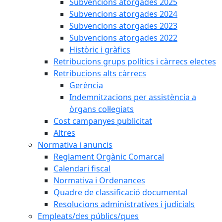
Subvencions atorgades 2025
Subvencions atorgades 2024
Subvencions atorgades 2023
Subvencions atorgades 2022
Històric i gràfics
Retribucions grups polítics i càrrecs electes
Retribucions alts càrrecs
Gerència
Indemnitzacions per assistència a
òrgans col·legiats
Cost campanyes publicitat
Altres
Normativa i anuncis
Reglament Orgànic Comarcal
Calendari fiscal
Normativa i Ordenances
Quadre de classificació documental
Resolucions administratives i judicials
Empleats/des públics/ques