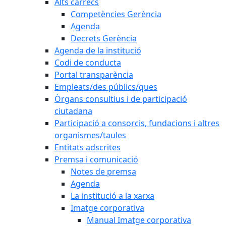
Alts càrrecs
Competències Gerència
Agenda
Decrets Gerència
Agenda de la institució
Codi de conducta
Portal transparència
Empleats/des públics/ques
Òrgans consultius i de participació
ciutadana
Participació a consorcis, fundacions i altres
organismes/taules
Entitats adscrites
Premsa i comunicació
Notes de premsa
Agenda
La institució a la xarxa
Imatge corporativa
Manual Imatge corporativa