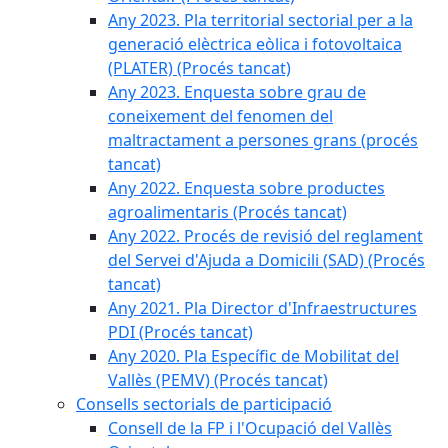
Any 2023. Pla territorial sectorial per a la
generació elèctrica eòlica i fotovoltaica
(PLATER) (Procés tancat)
Any 2023. Enquesta sobre grau de
coneixement del fenomen del
maltractament a persones grans (procés
tancat)
Any 2022. Enquesta sobre productes
agroalimentaris (Procés tancat)
Any 2022. Procés de revisió del reglament
del Servei d'Ajuda a Domicili (SAD) (Procés
tancat)
Any 2021. Pla Director d'Infraestructures
PDI (Procés tancat)
Any 2020. Pla Específic de Mobilitat del
Vallès (PEMV) (Procés tancat)
Consells sectorials de participació
Consell de la FP i l'Ocupació del Vallès