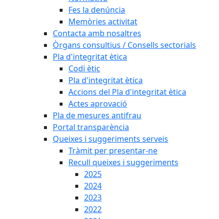
Fes la denúncia
Memòries activitat
Contacta amb nosaltres
Òrgans consultius / Consells sectorials
Pla d'integritat ètica
Codi ètic
Pla d'integritat ètica
Accions del Pla d'integritat ètica
Actes aprovació
Pla de mesures antifrau
Portal transparència
Queixes i suggeriments serveis
Tràmit per presentar-ne
Recull queixes i suggeriments
2025
2024
2023
2022