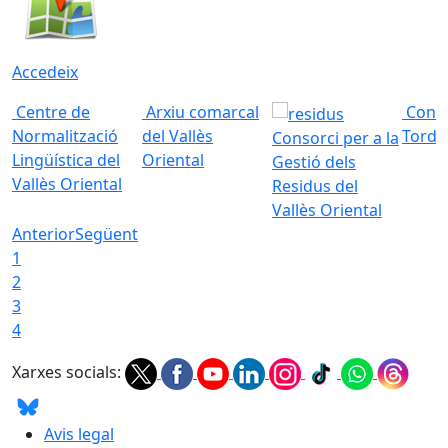
Accedeix
Centre de
Arxiu comarcal
Conso
Normalització
del Vallès
Torde
Consorci per a la
Lingüística del
Oriental
Gestió dels
Vallès Oriental
Residus del
Vallès Oriental
Anterior
Següent
1
2
3
4
Xarxes socials:
Avis legal