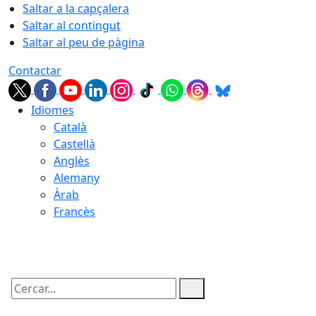
Saltar a la capçalera
Saltar al contingut
Saltar al peu de pàgina
Contactar
Idiomes
Català
Castellà
Anglès
Alemany
Àrab
Francès
09.08.2026 | 05:33
Cercar: