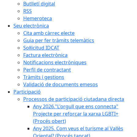
Butlletí digital
RSS
Hemeroteca
Seu electrònica
Cita amb càrrec electe
Guia per fer tràmits telemàtics
Sol·licitud IDCAT
Factura electrònica
Notificacions electròniques
Perfil de contractant
Tràmits i gestions
Validació de documents emesos
Participació
Processos de participació ciutadana directa
Any 2026."L'orgull que ens connecta"
Projecte per reforçar la xarxa LGBTI+
(Procés obert)
Any 2025. Com veus el turisme al Vallès
Oriental? (Procés tancat)