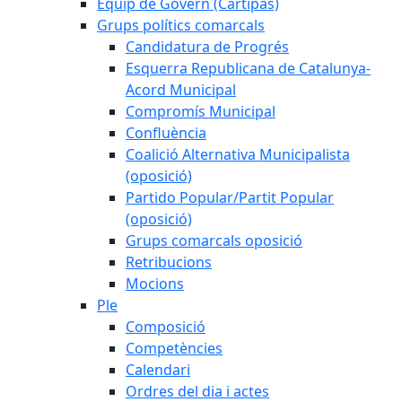
Equip de Govern (Cartipàs)
Grups polítics comarcals
Candidatura de Progrés
Esquerra Republicana de Catalunya-
Acord Municipal
Compromís Municipal
Confluència
Coalició Alternativa Municipalista
(oposició)
Partido Popular/Partit Popular
(oposició)
Grups comarcals oposició
Retribucions
Mocions
Ple
Composició
Competències
Calendari
Ordres del dia i actes