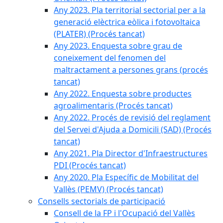
Any 2023. Pla territorial sectorial per a la
generació elèctrica eòlica i fotovoltaica
(PLATER) (Procés tancat)
Any 2023. Enquesta sobre grau de
coneixement del fenomen del
maltractament a persones grans (procés
tancat)
Any 2022. Enquesta sobre productes
agroalimentaris (Procés tancat)
Any 2022. Procés de revisió del reglament
del Servei d'Ajuda a Domicili (SAD) (Procés
tancat)
Any 2021. Pla Director d'Infraestructures
PDI (Procés tancat)
Any 2020. Pla Específic de Mobilitat del
Vallès (PEMV) (Procés tancat)
Consells sectorials de participació
Consell de la FP i l'Ocupació del Vallès