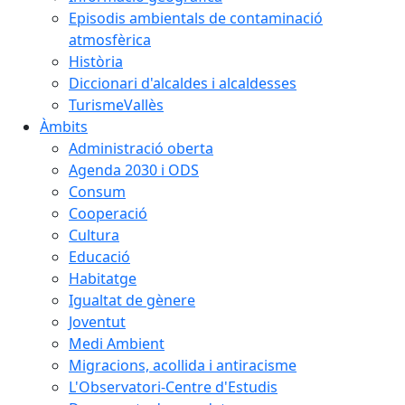
Episodis ambientals de contaminació
atmosfèrica
Història
Diccionari d'alcaldes i alcaldesses
TurismeVallès
Àmbits
Administració oberta
Agenda 2030 i ODS
Consum
Cooperació
Cultura
Educació
Habitatge
Igualtat de gènere
Joventut
Medi Ambient
Migracions, acollida i antiracisme
L'Observatori-Centre d'Estudis