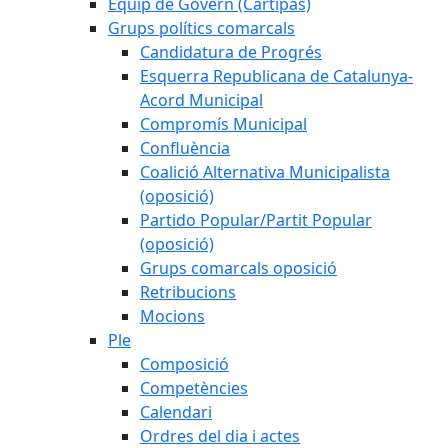
Equip de Govern (Cartipàs)
Grups polítics comarcals
Candidatura de Progrés
Esquerra Republicana de Catalunya-
Acord Municipal
Compromís Municipal
Confluència
Coalició Alternativa Municipalista
(oposició)
Partido Popular/Partit Popular
(oposició)
Grups comarcals oposició
Retribucions
Mocions
Ple
Composició
Competències
Calendari
Ordres del dia i actes