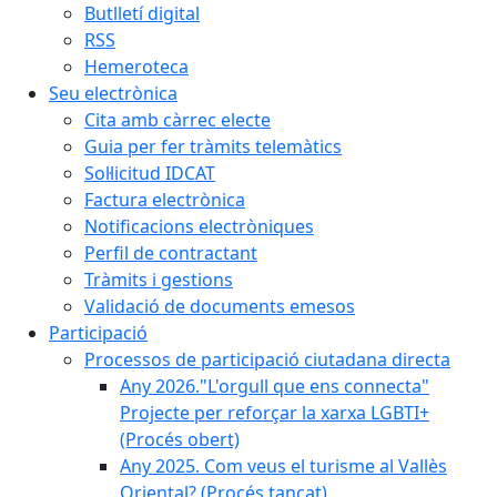
Butlletí digital
RSS
Hemeroteca
Seu electrònica
Cita amb càrrec electe
Guia per fer tràmits telemàtics
Sol·licitud IDCAT
Factura electrònica
Notificacions electròniques
Perfil de contractant
Tràmits i gestions
Validació de documents emesos
Participació
Processos de participació ciutadana directa
Any 2026."L'orgull que ens connecta"
Projecte per reforçar la xarxa LGBTI+
(Procés obert)
Any 2025. Com veus el turisme al Vallès
Oriental? (Procés tancat)