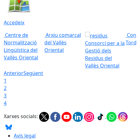
Accedeix
Centre de
Arxiu comarcal
Conso
Normalització
del Vallès
Torde
Consorci per a la
Lingüística del
Oriental
Gestió dels
Vallès Oriental
Residus del
Vallès Oriental
Anterior
Següent
1
2
3
4
Xarxes socials:
Avis legal