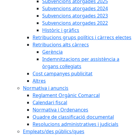
Subvencions atorgades 2025
Subvencions atorgades 2024
Subvencions atorgades 2023
Subvencions atorgades 2022
Històric i gràfics
Retribucions grups polítics i càrrecs electes
Retribucions alts càrrecs
Gerència
Indemnitzacions per assistència a
òrgans col·legiats
Cost campanyes publicitat
Altres
Normativa i anuncis
Reglament Orgànic Comarcal
Calendari fiscal
Normativa i Ordenances
Quadre de classificació documental
Resolucions administratives i judicials
Empleats/des públics/ques