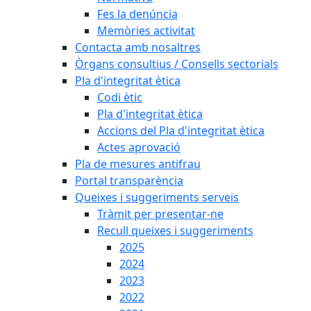
Fes la denúncia
Memòries activitat
Contacta amb nosaltres
Òrgans consultius / Consells sectorials
Pla d'integritat ètica
Codi ètic
Pla d'integritat ètica
Accions del Pla d'integritat ètica
Actes aprovació
Pla de mesures antifrau
Portal transparència
Queixes i suggeriments serveis
Tràmit per presentar-ne
Recull queixes i suggeriments
2025
2024
2023
2022