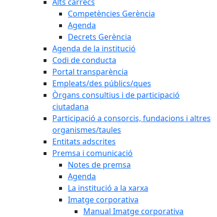
Alts càrrecs
Competències Gerència
Agenda
Decrets Gerència
Agenda de la institució
Codi de conducta
Portal transparència
Empleats/des públics/ques
Òrgans consultius i de participació
ciutadana
Participació a consorcis, fundacions i altres
organismes/taules
Entitats adscrites
Premsa i comunicació
Notes de premsa
Agenda
La institució a la xarxa
Imatge corporativa
Manual Imatge corporativa