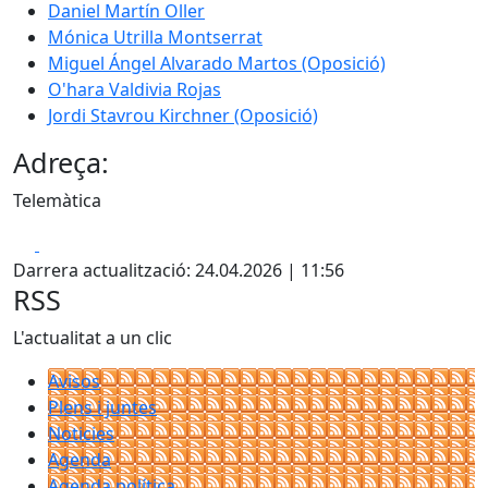
Daniel Martín Oller
Mónica Utrilla Montserrat
Miguel Ángel Alvarado Martos (Oposició)
O'hara Valdivia Rojas
Jordi Stavrou Kirchner (Oposició)
Adreça:
Telemàtica
Facebook
X
Darrera actualització: 24.04.2026 | 11:56
RSS
L'actualitat a un clic
Avisos
Plens i juntes
Noticies
Agenda
Agenda política