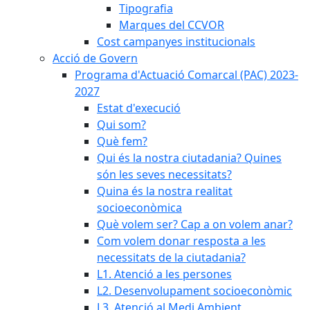
Tipografia
Marques del CCVOR
Cost campanyes institucionals
Acció de Govern
Programa d'Actuació Comarcal (PAC) 2023-
2027
Estat d'execució
Qui som?
Què fem?
Qui és la nostra ciutadania? Quines
són les seves necessitats?
Quina és la nostra realitat
socioeconòmica
Què volem ser? Cap a on volem anar?
Com volem donar resposta a les
necessitats de la ciutadania?
L1. Atenció a les persones
L2. Desenvolupament socioeconòmic
L3. Atenció al Medi Ambient