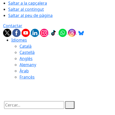
Saltar a la capçalera
Saltar al contingut
Saltar al peu de pàgina
Contactar
Idiomes
Català
Castellà
Anglès
Alemany
Àrab
Francès
07.08.2026 | 20:23
Cercar: