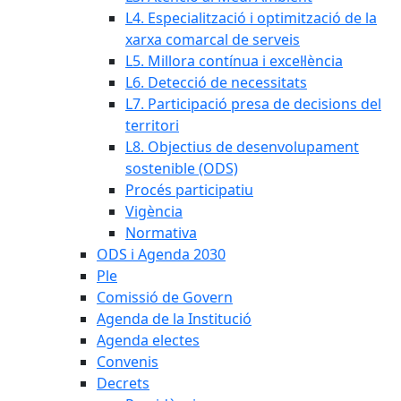
L4. Especialització i optimització de la
xarxa comarcal de serveis
L5. Millora contínua i excel·lència
L6. Detecció de necessitats
L7. Participació presa de decisions del
territori
L8. Objectius de desenvolupament
sostenible (ODS)
Procés participatiu
Vigència
Normativa
ODS i Agenda 2030
Ple
Comissió de Govern
Agenda de la Institució
Agenda electes
Convenis
Decrets