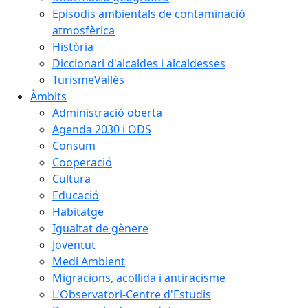
Episodis ambientals de contaminació
atmosfèrica
Història
Diccionari d'alcaldes i alcaldesses
TurismeVallès
Àmbits
Administració oberta
Agenda 2030 i ODS
Consum
Cooperació
Cultura
Educació
Habitatge
Igualtat de gènere
Joventut
Medi Ambient
Migracions, acollida i antiracisme
L'Observatori-Centre d'Estudis