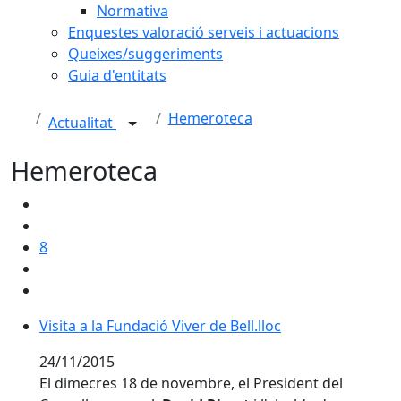
Normativa
Enquestes valoració serveis i actuacions
Queixes/suggeriments
Guia d'entitats
Hemeroteca
Actualitat
Hemeroteca
8
Visita a la Fundació Viver de Bell.lloc
Visita a la Fundació Viver de Bell.lloc
24/11/2015
El dimecres 18 de novembre, el President del