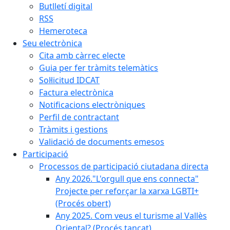
Butlletí digital
RSS
Hemeroteca
Seu electrònica
Cita amb càrrec electe
Guia per fer tràmits telemàtics
Sol·licitud IDCAT
Factura electrònica
Notificacions electròniques
Perfil de contractant
Tràmits i gestions
Validació de documents emesos
Participació
Processos de participació ciutadana directa
Any 2026."L'orgull que ens connecta"
Projecte per reforçar la xarxa LGBTI+
(Procés obert)
Any 2025. Com veus el turisme al Vallès
Oriental? (Procés tancat)