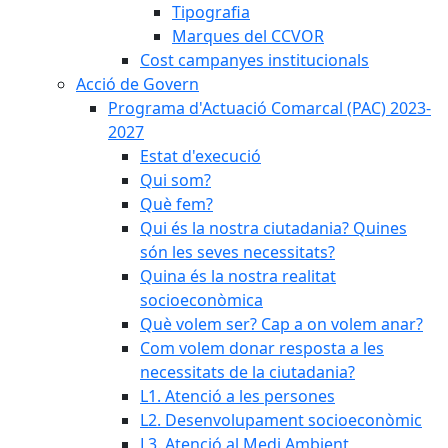
Tipografia
Marques del CCVOR
Cost campanyes institucionals
Acció de Govern
Programa d'Actuació Comarcal (PAC) 2023-
2027
Estat d'execució
Qui som?
Què fem?
Qui és la nostra ciutadania? Quines
són les seves necessitats?
Quina és la nostra realitat
socioeconòmica
Què volem ser? Cap a on volem anar?
Com volem donar resposta a les
necessitats de la ciutadania?
L1. Atenció a les persones
L2. Desenvolupament socioeconòmic
L3. Atenció al Medi Ambient