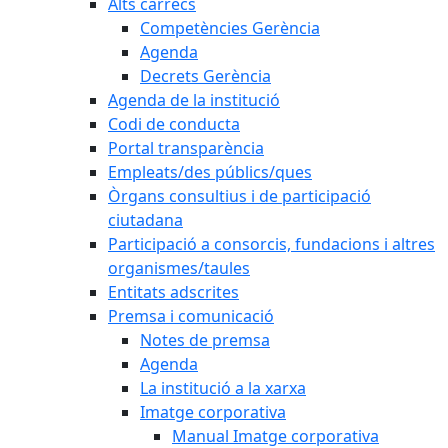
Alts càrrecs
Competències Gerència
Agenda
Decrets Gerència
Agenda de la institució
Codi de conducta
Portal transparència
Empleats/des públics/ques
Òrgans consultius i de participació
ciutadana
Participació a consorcis, fundacions i altres
organismes/taules
Entitats adscrites
Premsa i comunicació
Notes de premsa
Agenda
La institució a la xarxa
Imatge corporativa
Manual Imatge corporativa