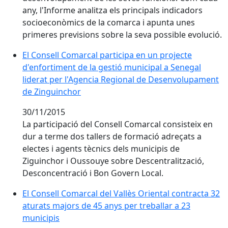
any, l'Informe analitza els principals indicadors
socioeconòmics de la comarca i apunta unes
primeres previsions sobre la seva possible evolució.
El Consell Comarcal participa en un projecte d'enfor
El Consell Comarcal participa en un projecte
d'enfortiment de la gestió municipal a Senegal
liderat per l'Agencia Regional de Desenvolupament
de Zinguinchor
30/11/2015
La participació del Consell Comarcal consisteix en
dur a terme dos tallers de formació adreçats a
electes i agents tècnics dels municipis de
Ziguinchor i Oussouye sobre Descentralització,
Desconcentració i Bon Govern Local.
El Consell Comarcal del Vallès Oriental contracta 32 a
El Consell Comarcal del Vallès Oriental contracta 32
aturats majors de 45 anys per treballar a 23
municipis