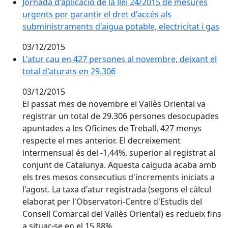
Jornada d'aplicació de la llei 24/2015 de mesures
urgents per garantir el dret d'accés als
subministraments d'aigua potable, electricitat i gas
03/12/2015
L'atur cau en 427 persones al novembre, deixant el tot
L'atur cau en 427 persones al novembre, deixant el
total d'aturats en 29.306
03/12/2015
El passat mes de novembre el Vallès Oriental va
registrar un total de 29.306 persones desocupades
apuntades a les Oficines de Treball, 427 menys
respecte el mes anterior. El decreixement
intermensual és del -1,44%, superior al registrat al
conjunt de Catalunya. Aquesta caiguda acaba amb
els tres mesos consecutius d'increments iniciats a
l'agost. La taxa d'atur registrada (segons el càlcul
elaborat per l'Observatori-Centre d'Estudis del
Consell Comarcal del Vallès Oriental) es redueix fins
a situar-se en el 15,88%.