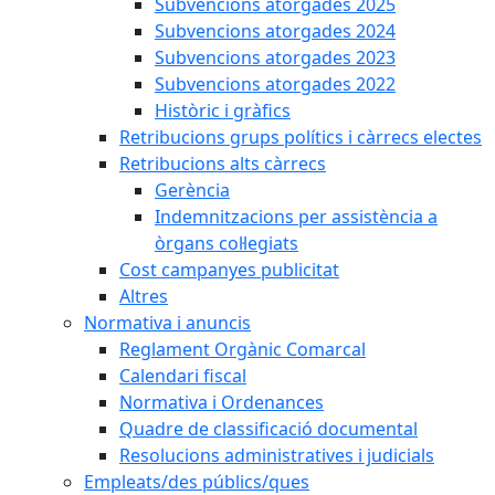
Subvencions atorgades 2025
Subvencions atorgades 2024
Subvencions atorgades 2023
Subvencions atorgades 2022
Històric i gràfics
Retribucions grups polítics i càrrecs electes
Retribucions alts càrrecs
Gerència
Indemnitzacions per assistència a
òrgans col·legiats
Cost campanyes publicitat
Altres
Normativa i anuncis
Reglament Orgànic Comarcal
Calendari fiscal
Normativa i Ordenances
Quadre de classificació documental
Resolucions administratives i judicials
Empleats/des públics/ques