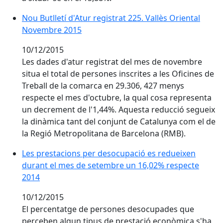
Nou Butlletí d'Atur registrat 225. Vallès Oriental No
Nou Butlletí d'Atur registrat 225. Vallès Oriental
Novembre 2015
10/12/2015
Les dades d'atur registrat del mes de novembre
situa el total de persones inscrites a les Oficines de
Treball de la comarca en 29.306, 427 menys
respecte el mes d'octubre, la qual cosa representa
un decrement de l'1,44%. Aquesta reducció segueix
la dinàmica tant del conjunt de Catalunya com el de
la Regió Metropolitana de Barcelona (RMB).
Les prestacions per desocupació es redueixen duran
Les prestacions per desocupació es redueixen
durant el mes de setembre un 16,02% respecte
2014
10/12/2015
El percentatge de persones desocupades que
perceben algun tipus de prestació econòmica s'ha