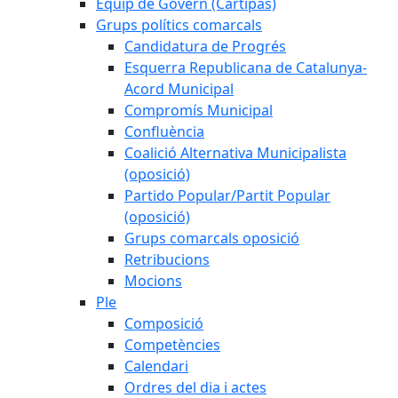
Equip de Govern (Cartipàs)
Grups polítics comarcals
Candidatura de Progrés
Esquerra Republicana de Catalunya-
Acord Municipal
Compromís Municipal
Confluència
Coalició Alternativa Municipalista
(oposició)
Partido Popular/Partit Popular
(oposició)
Grups comarcals oposició
Retribucions
Mocions
Ple
Composició
Competències
Calendari
Ordres del dia i actes