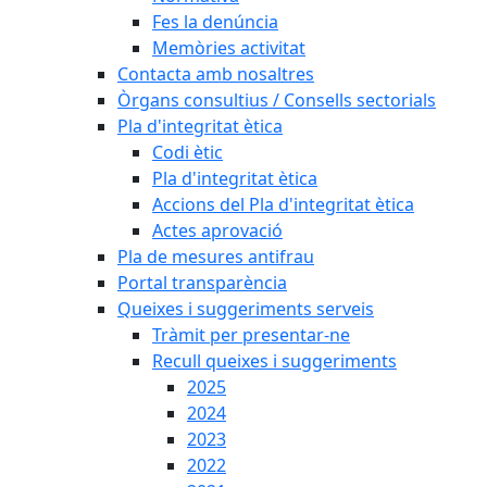
Fes la denúncia
Memòries activitat
Contacta amb nosaltres
Òrgans consultius / Consells sectorials
Pla d'integritat ètica
Codi ètic
Pla d'integritat ètica
Accions del Pla d'integritat ètica
Actes aprovació
Pla de mesures antifrau
Portal transparència
Queixes i suggeriments serveis
Tràmit per presentar-ne
Recull queixes i suggeriments
2025
2024
2023
2022