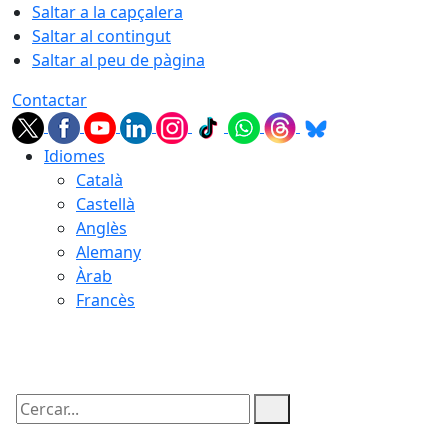
Saltar a la capçalera
Saltar al contingut
Saltar al peu de pàgina
Contactar
Idiomes
Català
Castellà
Anglès
Alemany
Àrab
Francès
08.08.2026 | 14:35
Cercar: