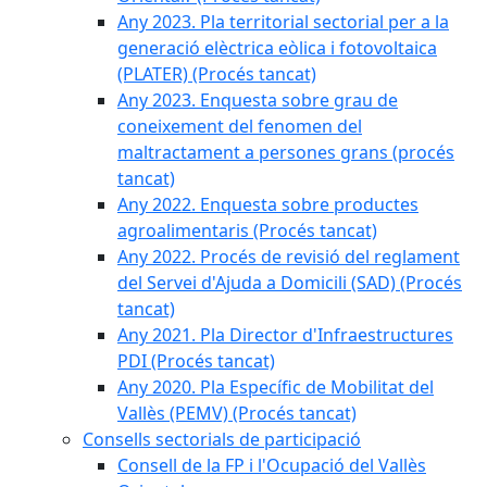
Any 2023. Pla territorial sectorial per a la
generació elèctrica eòlica i fotovoltaica
(PLATER) (Procés tancat)
Any 2023. Enquesta sobre grau de
coneixement del fenomen del
maltractament a persones grans (procés
tancat)
Any 2022. Enquesta sobre productes
agroalimentaris (Procés tancat)
Any 2022. Procés de revisió del reglament
del Servei d'Ajuda a Domicili (SAD) (Procés
tancat)
Any 2021. Pla Director d'Infraestructures
PDI (Procés tancat)
Any 2020. Pla Específic de Mobilitat del
Vallès (PEMV) (Procés tancat)
Consells sectorials de participació
Consell de la FP i l'Ocupació del Vallès