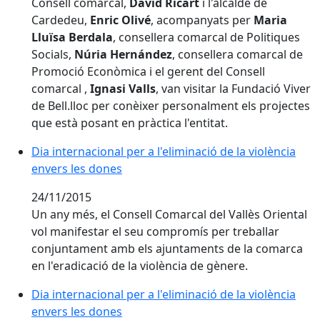
Consell comarcal,
David Ricart
i l'alcalde de
Cardedeu,
Enric Olivé
, acompanyats per
Maria
Lluïsa Berdala
, consellera comarcal de Politiques
Socials,
Núria Hernández
, consellera comarcal de
Promoció Econòmica i el gerent del Consell
comarcal ,
Ignasi Valls
, van visitar la Fundació Viver
de Bell.lloc per conèixer personalment els projectes
que està posant en pràctica l'entitat.
Dia internacional per a l'eliminació de la violència en
Dia internacional per a l'eliminació de la violència
envers les dones
24/11/2015
Un any més, el Consell Comarcal del Vallès Oriental
vol manifestar el seu compromís per treballar
conjuntament amb els ajuntaments de la comarca
en l'eradicació de la violència de gènere.
Dia internacional per a l'eliminació de la violència
envers les dones