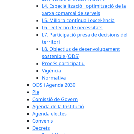
L4. Especialització i optimització de la
xarxa comarcal de serveis
L5. Millora contínua i excel·lència
L6. Detecció de necessitats
L7. Participació presa de decisions del
territori
L8. Objectius de desenvolupament
sostenible (ODS)
Procés participatiu
Vigència
Normativa
ODS i Agenda 2030
Ple
Comissió de Govern
Agenda de la Institució
Agenda electes
Convenis
Decrets