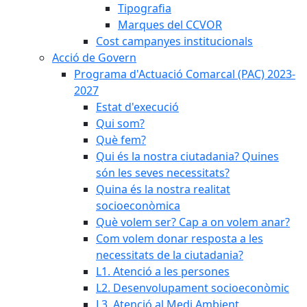
Tipografia
Marques del CCVOR
Cost campanyes institucionals
Acció de Govern
Programa d'Actuació Comarcal (PAC) 2023-
2027
Estat d'execució
Qui som?
Què fem?
Qui és la nostra ciutadania? Quines
són les seves necessitats?
Quina és la nostra realitat
socioeconòmica
Què volem ser? Cap a on volem anar?
Com volem donar resposta a les
necessitats de la ciutadania?
L1. Atenció a les persones
L2. Desenvolupament socioeconòmic
L3. Atenció al Medi Ambient