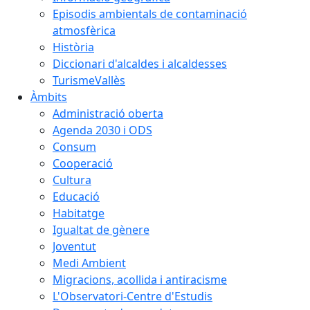
Episodis ambientals de contaminació
atmosfèrica
Història
Diccionari d'alcaldes i alcaldesses
TurismeVallès
Àmbits
Administració oberta
Agenda 2030 i ODS
Consum
Cooperació
Cultura
Educació
Habitatge
Igualtat de gènere
Joventut
Medi Ambient
Migracions, acollida i antiracisme
L'Observatori-Centre d'Estudis