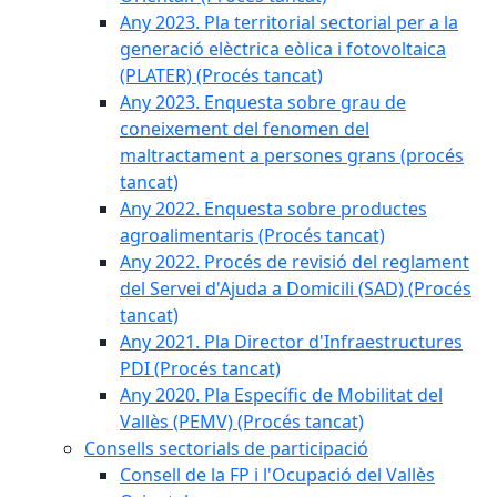
Any 2023. Pla territorial sectorial per a la
generació elèctrica eòlica i fotovoltaica
(PLATER) (Procés tancat)
Any 2023. Enquesta sobre grau de
coneixement del fenomen del
maltractament a persones grans (procés
tancat)
Any 2022. Enquesta sobre productes
agroalimentaris (Procés tancat)
Any 2022. Procés de revisió del reglament
del Servei d'Ajuda a Domicili (SAD) (Procés
tancat)
Any 2021. Pla Director d'Infraestructures
PDI (Procés tancat)
Any 2020. Pla Específic de Mobilitat del
Vallès (PEMV) (Procés tancat)
Consells sectorials de participació
Consell de la FP i l'Ocupació del Vallès