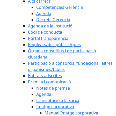
Alts càrrecs
Competències Gerència
Agenda
Decrets Gerència
Agenda de la institució
Codi de conducta
Portal transparència
Empleats/des públics/ques
Òrgans consultius i de participació
ciutadana
Participació a consorcis, fundacions i altres
organismes/taules
Entitats adscrites
Premsa i comunicació
Notes de premsa
Agenda
La institució a la xarxa
Imatge corporativa
Manual Imatge corporativa