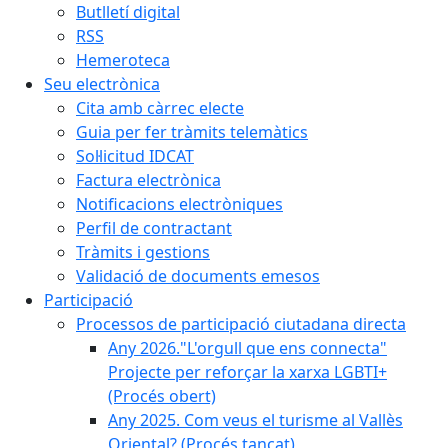
Butlletí digital
RSS
Hemeroteca
Seu electrònica
Cita amb càrrec electe
Guia per fer tràmits telemàtics
Sol·licitud IDCAT
Factura electrònica
Notificacions electròniques
Perfil de contractant
Tràmits i gestions
Validació de documents emesos
Participació
Processos de participació ciutadana directa
Any 2026."L'orgull que ens connecta"
Projecte per reforçar la xarxa LGBTI+
(Procés obert)
Any 2025. Com veus el turisme al Vallès
Oriental? (Procés tancat)