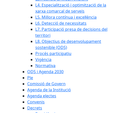
L4. Especialització i optimització de la
xarxa comarcal de serveis
L5. Millora contínua i excel·lència
L6. Detecció de necessitats
L7. Participació presa de decisions del
territori
L8. Objectius de desenvolupament
sostenible (ODS)
Procés participatiu
Vigència
Normativa
ODS i Agenda 2030
Ple
Comissió de Govern
Agenda de la Institució
Agenda electes
Convenis
Decrets