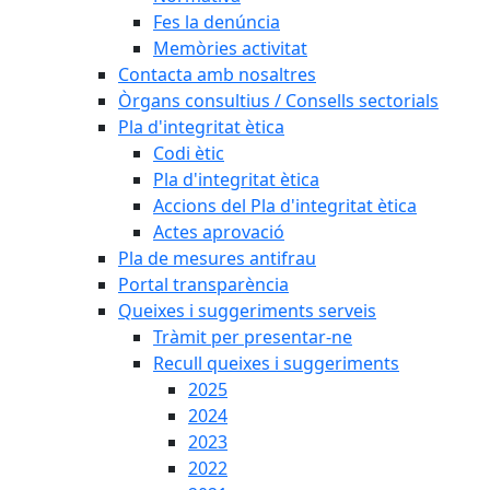
Fes la denúncia
Memòries activitat
Contacta amb nosaltres
Òrgans consultius / Consells sectorials
Pla d'integritat ètica
Codi ètic
Pla d'integritat ètica
Accions del Pla d'integritat ètica
Actes aprovació
Pla de mesures antifrau
Portal transparència
Queixes i suggeriments serveis
Tràmit per presentar-ne
Recull queixes i suggeriments
2025
2024
2023
2022