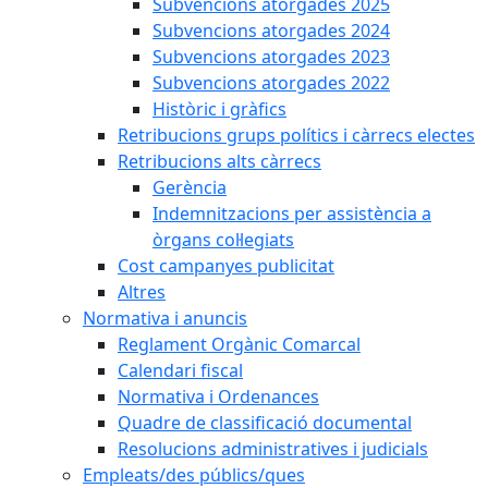
Subvencions atorgades 2025
Subvencions atorgades 2024
Subvencions atorgades 2023
Subvencions atorgades 2022
Històric i gràfics
Retribucions grups polítics i càrrecs electes
Retribucions alts càrrecs
Gerència
Indemnitzacions per assistència a
òrgans col·legiats
Cost campanyes publicitat
Altres
Normativa i anuncis
Reglament Orgànic Comarcal
Calendari fiscal
Normativa i Ordenances
Quadre de classificació documental
Resolucions administratives i judicials
Empleats/des públics/ques