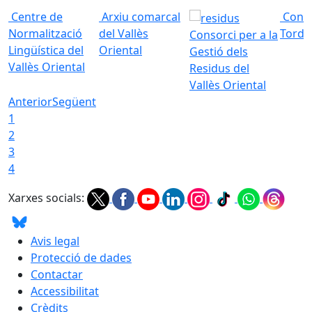
Centre de
Arxiu comarcal
Conso
Normalització
del Vallès
Torde
Consorci per a la
Lingüística del
Oriental
Gestió dels
Vallès Oriental
Residus del
Vallès Oriental
Anterior
Següent
1
2
3
4
Xarxes socials:
Avis legal
Protecció de dades
Contactar
Accessibilitat
Crèdits