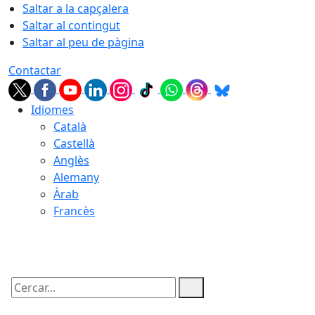
Saltar a la capçalera
Saltar al contingut
Saltar al peu de pàgina
Contactar
Idiomes
Català
Castellà
Anglès
Alemany
Àrab
Francès
09.08.2026 | 11:57
Cercar: