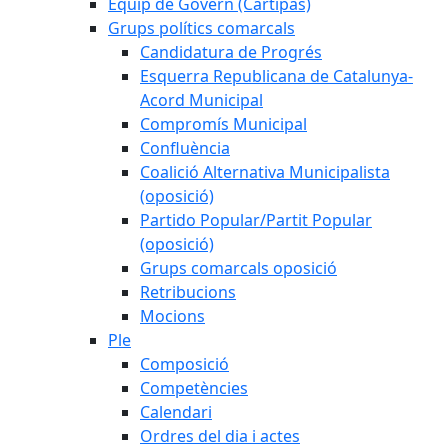
Equip de Govern (Cartipàs)
Grups polítics comarcals
Candidatura de Progrés
Esquerra Republicana de Catalunya-
Acord Municipal
Compromís Municipal
Confluència
Coalició Alternativa Municipalista
(oposició)
Partido Popular/Partit Popular
(oposició)
Grups comarcals oposició
Retribucions
Mocions
Ple
Composició
Competències
Calendari
Ordres del dia i actes